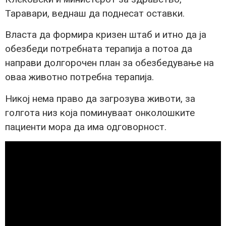
Таравари, веднаш да поднесат оставки.
Власта да формира кризен штаб и итно да ја
обезбеди потребната терапија а потоа да
направи долгорочен план за обезбедување на
оваа животно потребна терапија.
Никој нема право да загрозува животи, за
голгота низ која поминуваат онколошките
пациенти мора да има одговорност.