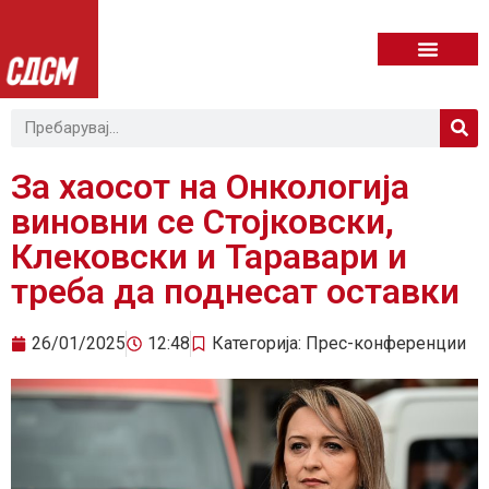
За хаосот на Онкологија
виновни се Стојковски,
Клековски и Таравари и
треба да поднесат оставки
26/01/2025
12:48
Категорија:
Прес-конференции