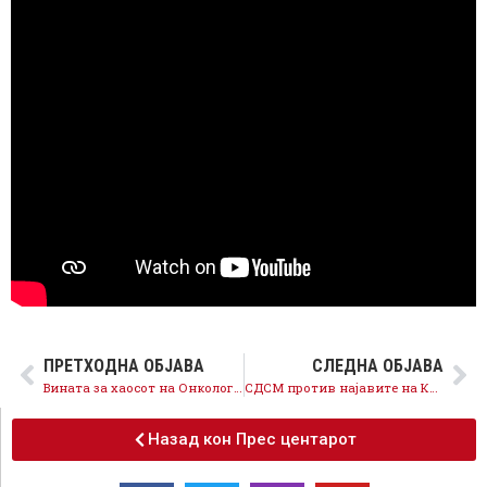
ПРЕТХОДНА ОБЈАВА
СЛЕДНА ОБЈАВА
Вината за хаосот на Онкологија е кај Клековски, Стојковски и Таравари и треба да понесат одговорност
СДСМ против најавите на Касами за менување на имињата на улиците и бришење на НОБ
Назад кон Прес центарот