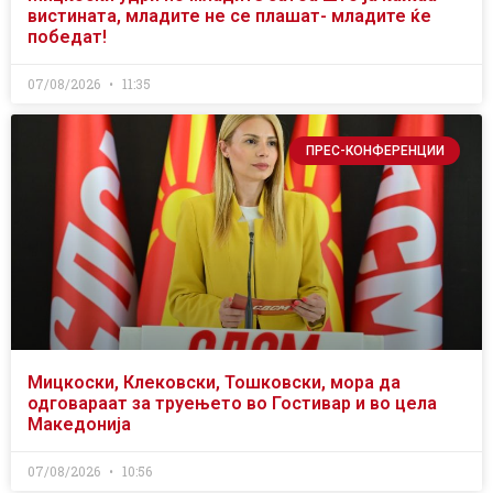
вистината, младите не се плашат- младите ќе
победат!
07/08/2026
11:35
ПРЕС-КОНФЕРЕНЦИИ
Мицкоски, Клековски, Тошковски, мора да
одговараат за труењето во Гостивар и во цела
Македонија
07/08/2026
10:56