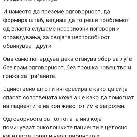
И наместо да преземе одговорност, да
формира штаб, веднаш да го реши проблемот
од власта слушаме несериозни изговори и
оправдувања, за својата неспособност
обвинуваат други.
Ова само потврдува дека станува збор за луѓе
без грам одговорност, без трошка човештво и
грижа за граѓаните.
Единствено што ги интересира е како да си ја
спасат сопствената кожа а не како да помогнат
на пациентите на кои животот им е загрозен.
Одговорноста за голготата низ која
поминуваат онколошките пациенти е целосно
кај власта поради неодговорното и