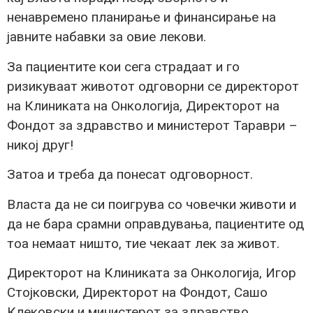
ненавремено планирање и финансирање на
јавните набавки за овие лекови.
За пациентите кои сега страдаат и го
ризикуваат животот одговорни се директорот
на Клиниката на Онкологија, Директорот на
Фондот за здравство и министерот Тараври –
никој друг!
Затоа и треба да понесат одговорност.
Власта да не си поигрува со човечки животи и
да не бара срамни оправдувања, пациентите од
тоа немаат ништо, тие чекаат лек за живот.
Директорот на Клиниката за Онкологија, Игор
Стојковски, Директорот на Фондот, Сашо
Клековски и министерот за здравство,