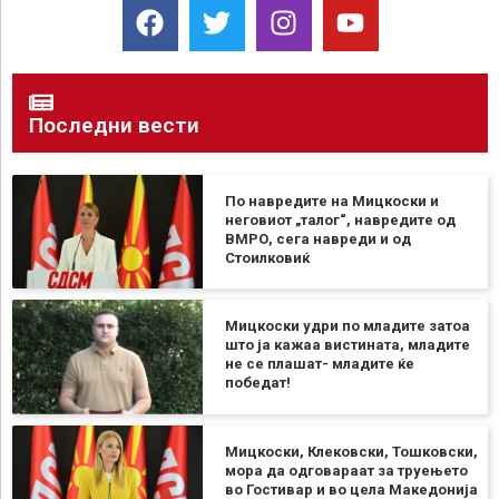
Последни вести
По навредите на Мицкоски и
неговиот „талог“, навредите од
ВМРО, сега навреди и од
Стоилковиќ
Мицкоски удри по младите затоа
што ја кажаа вистината, младите
не се плашат- младите ќе
победат!
Мицкоски, Клековски, Тошковски,
мора да одговараат за труењето
во Гостивар и во цела Македонија