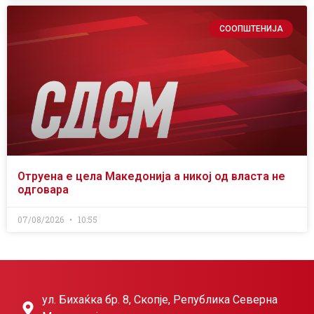
СООПШТЕНИЈА
Отруена е цела Македонија а никој од власта не
одговара
07/08/2026
10:55
ул. Бихаќка бр. 8, Скопје, Република Северна