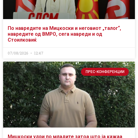
По навредите на Мицкоски и неговиот „талог“,
навредите од ВМРО, сега навреди и од
Стоилковиќ
07/08/2026
12:47
ПРЕС-КОНФЕРЕНЦИИ
Мицкоски удри по младите затоа што ја кажаа