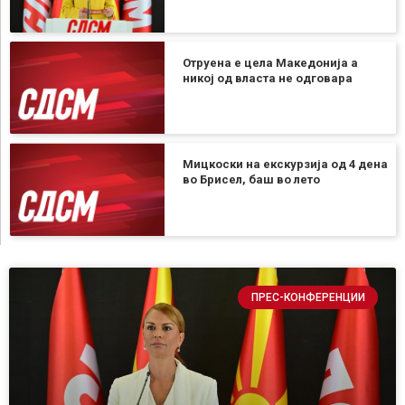
Отруена е цела Македонија а
никој од власта не одговара
Мицкоски на екскурзија од 4 дена
во Брисел, баш во лето
ПРЕС-КОНФЕРЕНЦИИ