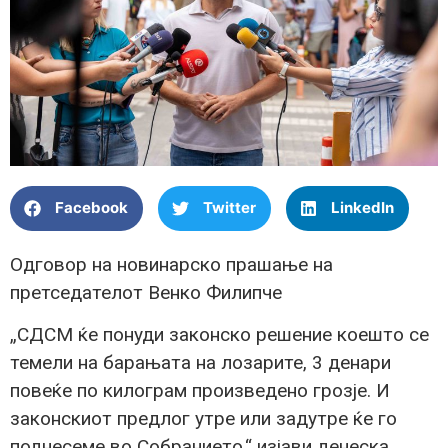
Facebook
Twitter
LinkedIn
Одговор на новинарско прашање на
претседателот Венко Филипче
„СДСМ ќе понуди законско решение коешто се
темели на барањата на лозарите, 3 денари
повеќе по килограм произведено грозје. И
законскиот предлог утре или задутре ќе го
поднесеме во Собранието,“ изјави денеска