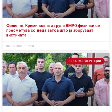
Филипче: Криминалната група ВМРО физички се
пресметува со деца затоа што ја зборуваат
вистината
06/08/2026
16:38
ПРЕС-КОНФЕРЕНЦИИ