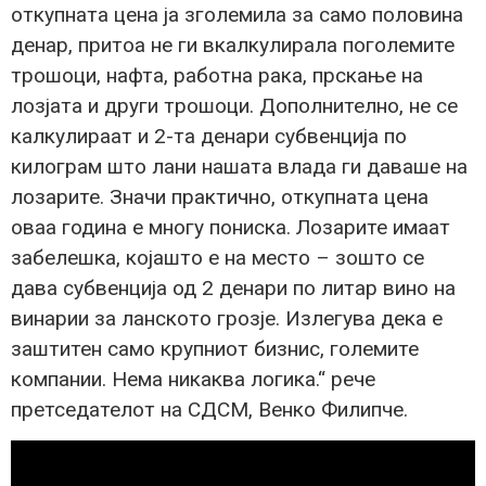
откупната цена ја зголемила за само половина
денар, притоа не ги вкалкулирала поголемите
трошоци, нафта, работна рака, прскање на
лозјата и други трошоци. Дополнително, не се
калкулираат и 2-та денари субвенција по
килограм што лани нашата влада ги даваше на
лозарите. Значи практично, откупната цена
оваа година е многу пониска. Лозарите имаат
забелешка, којашто е на место – зошто се
дава субвенција од 2 денари по литар вино на
винарии за ланското грозје. Излегува дека е
заштитен само крупниот бизнис, големите
компании. Нема никаква логика.“ рече
претседателот на СДСМ, Венко Филипче.