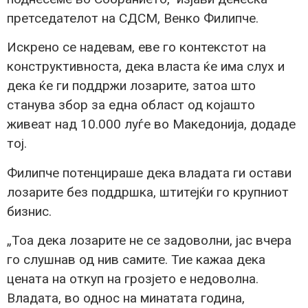
претседателот на СДСМ, Венко Филипче.
Искрено се надевам, еве го контекстот на
конструктивноста, дека власта ќе има слух и
дека ќе ги поддржи лозарите, затоа што
станува збор за една област од којашто
живеат над 10.000 луѓе во Македонија, додаде
тој.
Филипче потенцираше дека владата ги остави
лозарите без поддршка, штитејќи го крупниот
бизнис.
„Тоа дека лозарите не се задоволни, јас вчера
го слушнав од нив самите. Тие кажаа дека
цената на откуп на грозјето е недоволна.
Владата, во однос на минатата година,