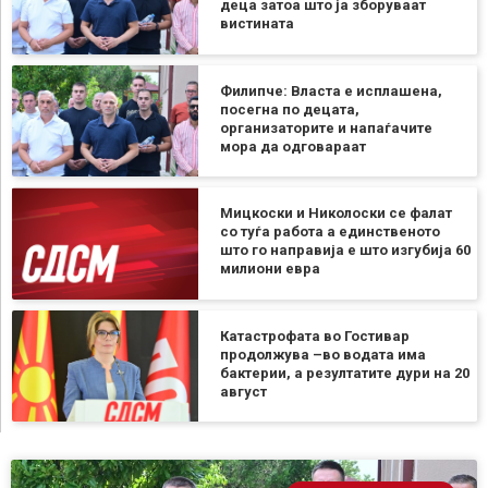
деца затоа што ја зборуваат
вистината
Филипче: Власта е исплашена,
посегна по децата,
организаторите и напаѓачите
мора да одговараат
Мицкоски и Николоски се фалат
со туѓа работа а единственото
што го направија е што изгубија 60
милиони евра
Катастрофата во Гостивар
продолжува –во водата има
бактерии, а резултатите дури на 20
август