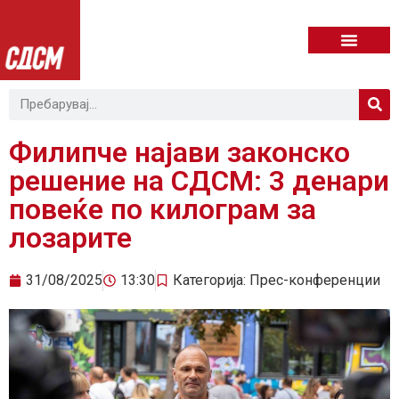
Филипче најави законско
решение на СДСМ: 3 денари
повеќе по килограм за
лозарите
31/08/2025
13:30
Категорија:
Прес-конференции