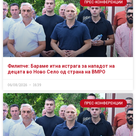
ПРЕС-КОНФЕРЕНЦИИ
Филипче: Бараме итна истрага за нападот на
децата во Ново Село од страна на ВМРО
06/08/2026
16:39
ПРЕС-КОНФЕРЕНЦИИ