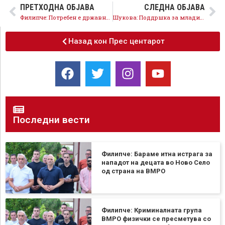
ПРЕТХОДНА ОБЈАВА
СЛЕДНА ОБЈАВА
Филипче: Потребен е државнички пристап за евроинтеграциите, Мицкоски одбива секаков предлог
Шукова: Поддршка за младите уметници и зелена агенда, тоа е мојата визијата за Скопје
Назад кон Прес центарот
Последни вести
Филипче: Бараме итна истрага за
нападот на децата во Ново Село
од страна на ВМРО
Филипче: Криминалната група
ВМРО физички се пресметува со