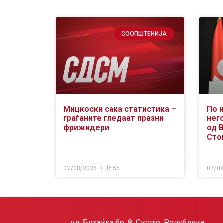
СООПШТЕНИЈА
Мицкоски сака статистика –
По 
граѓаните гледаат празни
него
фрижидери
од 
Сто
07/08/2026
15:55
07/0
ул. Бихаќка бр. 8, Скопје, Република