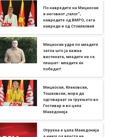
По навредите на Мицкоски
и неговиот „талог“,
навредите од ВМРО, сега
навреди и од Стоилковиќ
Мицкоски удри по младите
затоа што ја кажаа
вистината, младите не се
плашат- младите ќе
победат!
Мицкоски, Клековски,
Тошковски, мора да
одговараат за труењето во
Гостивар и во цела
Македонија
Отруена е цела Македонија
а никој од власта не