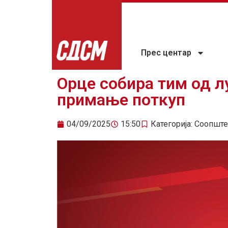
Прес центар
Орце собира тим од лу
примање поткуп
04/09/2025
15:50
Категорија:
Соопште