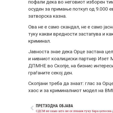
пофали дека во неговиот изборен тим
осуден за примање поткуп од 9.000 ев
затворска казна.
Ова не е само скандал, не е само јас
туку какви вредности застапува и как
криминал.
Јавноста знае дека Орце застана це
и нивниот коалициски партнер Изет 
ДПМНЕ во Скопје, на бизнис интересит
граѓаните секој ден.
Скопјани треба да знаат: глас за Орц
хаос и за криминалниот модел на 
ПРЕТХОДНА ОБЈАВА