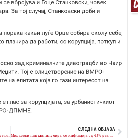
 се вбројува и Гоце Станковски, човек
ра. За тој случај, Станковски доби и
на порака какви луѓе Орце собира околу себе,
о планира да работи, со корупција, поткуп и
лосно зад криминалните дивоградби во Чаир
Меџити. Тој е олицетворение на ВМРО-
е на елитата која го гази интересот на
е е глас за корупцијата, за урбанистичкиот
ВМРО-ДПМНЕ.
СЛЕДНА ОБЈАВА
СДСМ не само што не се плаши туку бара целосна декласификација
Мицкоски пак манипулира, со инфлација од 4,8%, реалниот раст на БДП е -1,4%