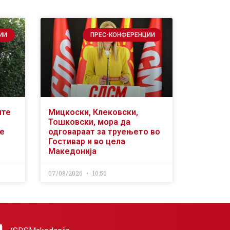
ИИ
ПРЕС-КОНФЕРЕНЦИИ
ите
Мицкоски, Клековски,
Тошковски, мора да
се
одговараат за труењето во
Гостивар и во цела
Македонија
07/08/2026
10:56