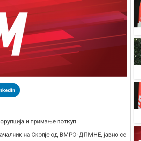
inkedIn
корупција и примање поткуп
началник на Скопје од ВМРО-ДПМНЕ, јавно се