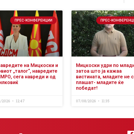
ПРЕС-КОНФЕРЕНЦИИ
ПРЕС-КОНФЕРЕНЦ
навредите на Мицкоски и
Мицкоски удри по млад
виот „талог“, навредите
затоа што ја кажаа
ВМРО, сега навреди и од
вистината, младите не 
илковиќ
плашат- младите ќе
победат!
8/2026
12:47
07/08/2026
11:35