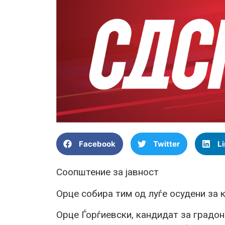
Facebook
Twitter
L
Соопштение за јавност
Орце собира тим од луѓе осудени за 
Орце Ѓорѓиевски, кандидат за градо