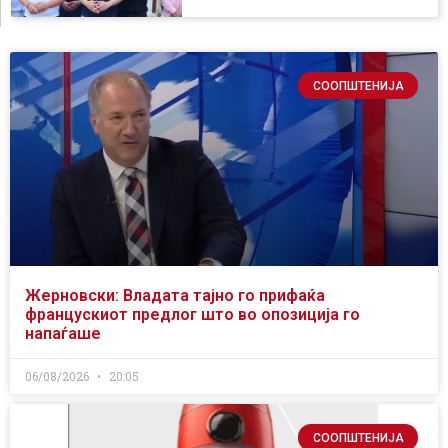
СООПШТЕНИЈА
Жерновски: Владата тајно го прифаќа
францускиот предлог што во опозиција го
напаѓаше
06/08/2026
20:05
СООПШТЕНИЈА