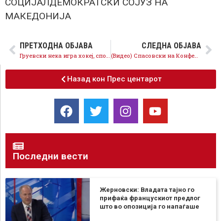
СОЦИЈАЛДЕМОКРАТСКИ СОЈУЗ НА
МАКЕДОНИЈА
ПРЕТХОДНА ОБЈАВА
СЛЕДНА ОБЈАВА
Груевски нека игра хокеј, спортот ќе заживее во полна форма од декември
(Видео) Спасовски на Конференција „Нерегуларната миграција како еден од предизвиците на Македонија денес“
Назад кон Прес центарот
Последни вести
Жерновски: Владата тајно го
прифаќа францускиот предлог
што во опозиција го напаѓаше