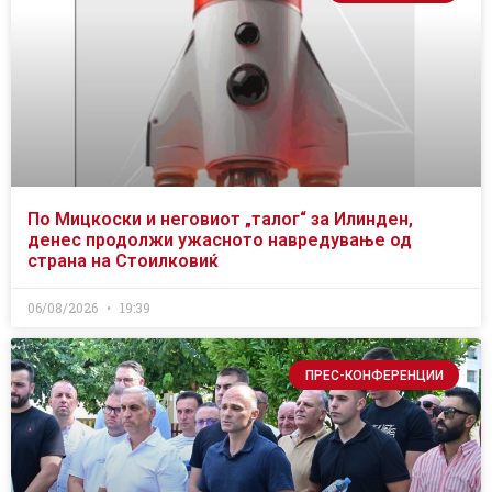
По Мицкоски и неговиот „талог“ за Илинден,
денес продолжи ужасното навредување од
страна на Стоилковиќ
06/08/2026
19:39
ПРЕС-КОНФЕРЕНЦИИ