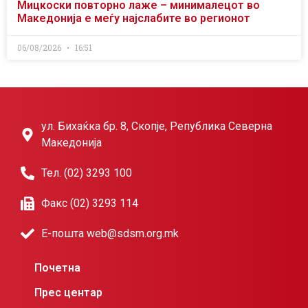
Мицкоски повторно лаже – минималецот во
Македонија е меѓу најслабите во регионот
06/08/2026
16:51
ул. Бихаќка бр. 8, Скопје, Република Северна
Македонија
Тел. (02) 3293 100
Факс (02) 3293 114
Е-пошта web@sdsm.org.mk
Почетна
Прес центар