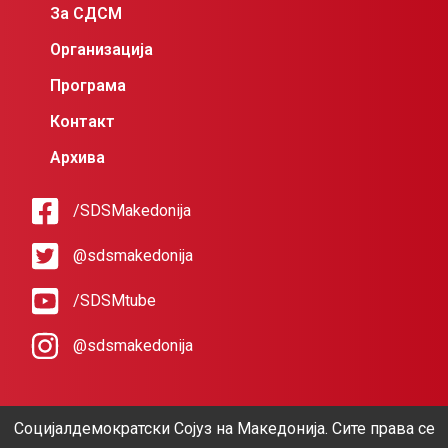
За СДСМ
Организација
Програма
Контакт
Архива
/SDSMakedonija
@sdsmakedonija
/SDSMtube
@sdsmakedonija
Социјалдемократски Сојуз на Македонија. Сите права се