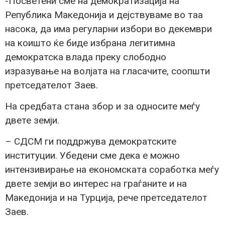
-Посветени сме на демократизација на
Република Македонија и дејствуваме во таа
насока, да има регуларни избори во декември
на коишто ќе биде избрана легитимна
демократска влада преку слободно
изразување на волјата на гласачите, соопшти
претседателот Заев.
На средбата стана збор и за односите меѓу
двете земји.
– СДСМ ги поддржува демократските
институции. Убедени сме дека е можно
интензивирање на економската соработка меѓу
двете земји во интерес на граѓаните и на
Македонија и на Турција, рече претседателот
Заев.