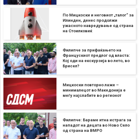
По Мицкоски и неговиот „талог“ за
Илинден, денес продолжи
ужасното навредување од страна
на Стоилковиќ
Филипче за прифаќањето на
Францускиот предлог од власта:
Кој оди на екскурзија во лето, во
Брисел?
Мицкоски повторно лаже –
минималецот во Македонија е
меѓу најслабите во регионот
Филипче: Бараме итна истрага за
нападот на децата во Ново Село
од страна на ВМРО