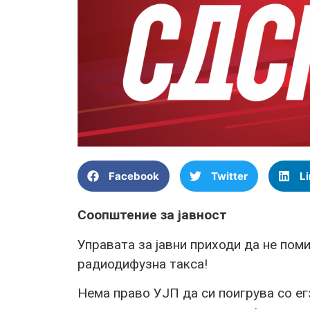
Facebook
Twitter
L
Соопштение за јавност
Управата за јавни приходи да не поми
радиодифузна такса!
Нема право УЈП да си поигрува со ег