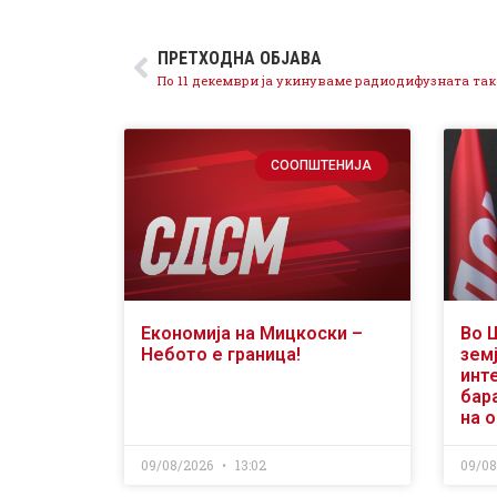
ПРЕТХОДНА ОБЈАВА
СООПШТЕНИЈА
Економија на Мицкоски –
Во 
Небото е граница!
земј
инт
бар
на 
09/08/2026
13:02
09/0