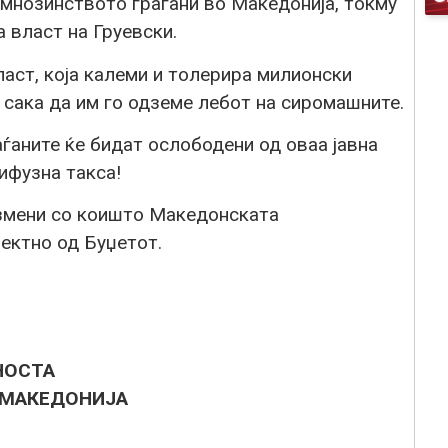
 мнозинството граѓани во Македонија, токму
 власт на Груевски.
аст, која калеми и толерира милионски
а сака да им го одземе лебот на сиромашните.
ѓаните ќе бидат ослободени од оваа јавна
ифузна такса!
измени со коишто Македонската
ектно од Буџетот.
НОСТА
 МАКЕДОНИЈА