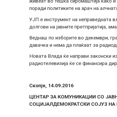
живеат во тешка сиромаштија како и
поради политиките на арач на алчната
УЈП е инструмент на неправедната вл
долгови на јавните претпријатија, ам
Веднаш по изборите во декември, гра
давачка и нема да плаќаат за радиод
Новата Влада ќе направи законски 
радиотелевизија ќе се финансира дир
Скопје, 14.09.2016
ЦЕНТАР ЗА КОМУНИКАЦИИ СО ЈАВ
СОЦИЈАЛДЕМОКРАТСКИ СОЈУЗ НА