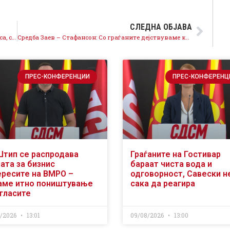
СЛЕДНА ОБЈАВА
По 11 декември ја укинуваме радиодифузната такса, ставаме крај на притисоците од УЈП
Средба Заев – Стафансон: Со граѓаните дејствуваме кон промените по декември
ПРЕС-КОНФЕРЕНЦИИ
ПРЕС-КОНФЕРЕНЦ
Штип се распродава
Граѓаните на Гостивар
ата за бизнис
бараат чиста вода и
ересите на ВМРО –
одговорност, Савески н
аме итно поништување
сака да реагира
огласите
8/2026
13:01
09/08/2026
13:00