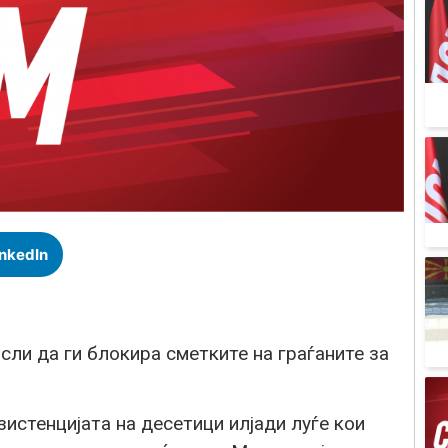
inkedIn
сли да ги блокира сметките на граѓаните за
зистенцијата на десетици илјади луѓе кои