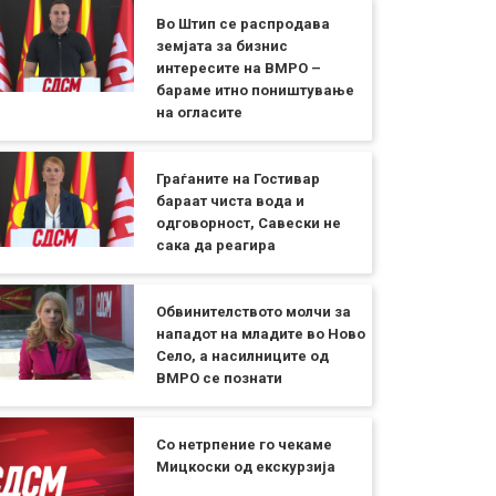
Во Штип се распродава
земјата за бизнис
интересите на ВМРО –
бараме итно поништување
на огласите
Граѓаните на Гостивар
бараат чиста вода и
одговорност, Савески не
сака да реагира
Обвинителството молчи за
нападот на младите во Ново
Село, а насилниците од
ВМРО се познати
Со нетрпение го чекаме
Мицкоски од екскурзија