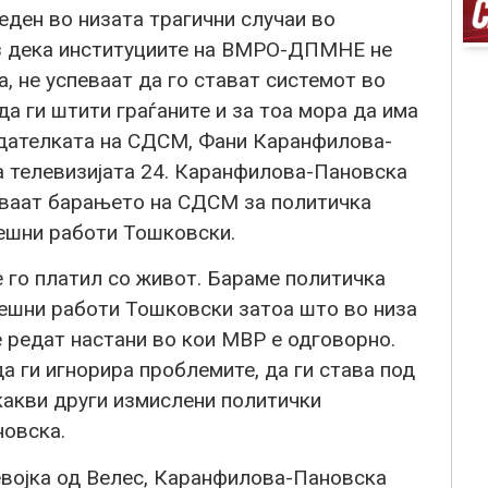
еден во низата трагични случаи во
аз дека институциите на ВМРО-ДПМНЕ не
а, не успеваат да го стават системот во
да ги штити граѓаните и за тоа мора да има
едателката на СДСМ, Фани Каранфилова-
а телевизијата 24. Каранфилова-Пановска
уваат барањето на СДСМ за политичка
ешни работи Тошковски.
 го платил со живот. Бараме политичка
ешни работи Тошковски затоа што во низа
 редат настани во кои МВР е одговорно.
ги игнорира проблемите, да ги става под
екакви други измислени политички
новска.
евојка од Велес, Каранфилова-Пановска