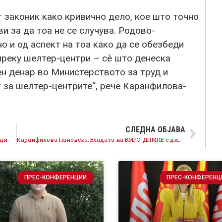
 законик како кривично дело, кое што точно
и за да тоа не се случува. Родово-
 и од аспект на тоа како да се обезбеди
преку шелтер-центри – сè што денеска
ен денар во Министерството за труд и
т за шелтер-центрите“, рече Каранфилова-
СЛЕДНА ОБЈАВА
еци
Каранфилова Пановска: Владата на ВМРО-ДПМНЕ е директно одговорна за еколошкиот хаос во Вардариште и Дрисла
ПРЕС-КОНФЕРЕНЦИИ
ПРЕС-КОНФЕРЕНЦ