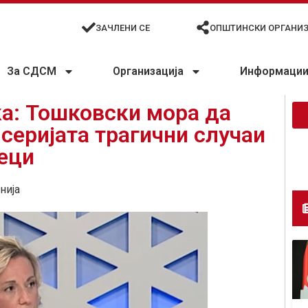
ЗАЧЛЕНИ СЕ
ОПШТИНСКИ ОРГАНИ
За СДСМ
Организација
Информации 
а: Тошковски мора да
 серијата трагични случаи
еци
нија