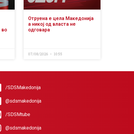
Отруена е цела Македонија
а никој од власта не
 во
одговара
07/08/2026
10:55
/SDSMakedonija
@sdsmakedonija
/SDSMtube
@sdsmakedonija