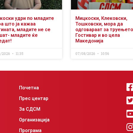
коски удри по младите
Мицкоски, Клековски,
оа што ја кажаа
Тошковски, мора да
тината, младите не се
одговараат за труењето
шат- младите ќе
Гостивар и во цела
едат!
Македонија
8/2026
11:35
07/08/2026
10:56
Почетна
Прес центар
За СДСМ
Организација
Програма