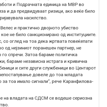
работи и Подрачната единица на МВР во
за и да предвидуваат ризици, ако веќе било
ријавувала насилство.
 Велес и практично двојното убиство
 кое не било санкционирано од институциите.
, со оглед на тоа дека жртвата повеќепати
во од нејзиниот поранешен партнер, не
о го спречи. Затоа бараме политичка
и, бараме независна истрага и кривична
беници и сите други службеници во Центарот
 непостапување довеле до тоа младата
о за тоа имало сигнали“, рече Каранфилова-
ме на владата на СДСМ се водеше сериозна
тво.