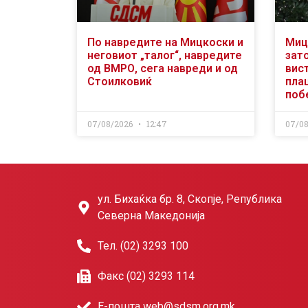
По навредите на Мицкоски и
Миц
неговиот „талог“, навредите
зат
од ВМРО, сега навреди и од
вис
Стоилковиќ
пла
поб
07/08/2026
12:47
07/0
ул. Бихаќка бр. 8, Скопје, Република
Северна Македонија
Тел. (02) 3293 100
Факс (02) 3293 114
Е-пошта web@sdsm.org.mk