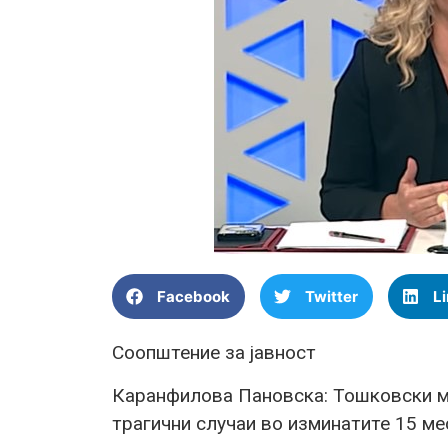
Facebook
Twitter
L
Соопштение за јавност
Каранфилова Пановска: Тошковски мо
трагични случаи во изминатите 15 ме