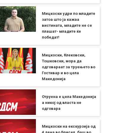
Мицкоски удри по младите
затоа што ја кажаа
вистината, младите не се
плашат- младите ќе
победат!
Мицкоски, Клековски,
Тошковски, мора да
одговараат за труењето во
Гостивар и во цела
Македонија
Отруена е цела Македонија
а никој од власта не
одговара
Мицкоски на екскурзија од
4 дена во Брисел, баш во