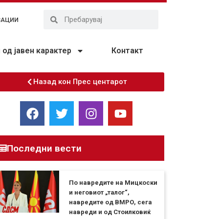
ЗАЦИИ
од јавен карактер
Контакт
Назад кон Прес центарот
Последни вести
По навредите на Мицкоски
и неговиот „талог“,
навредите од ВМРО, сега
навреди и од Стоилковиќ