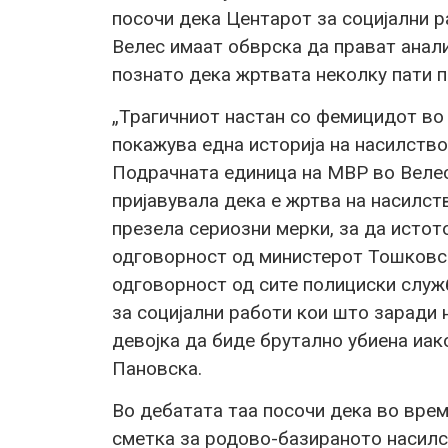
посочи дека Центарот за социјални 
Велес имаат обврска да прават анали
познато дека жртвата неколку пати п
„Трагичниот настан со фемицидот во
покажува една историја на насилство
Подрачната единица на МВР во Велес
пријавувала дека е жртва на насилст
презела сериозни мерки, за да истот
одговорност од министерот Тошковск
одговорност од сите полициски служ
за социјални работи кои што заради
девојка да биде брутално убиена иак
Пановска.
Во дебатата таа посочи дека во вре
сметка за родово-базираното насилс