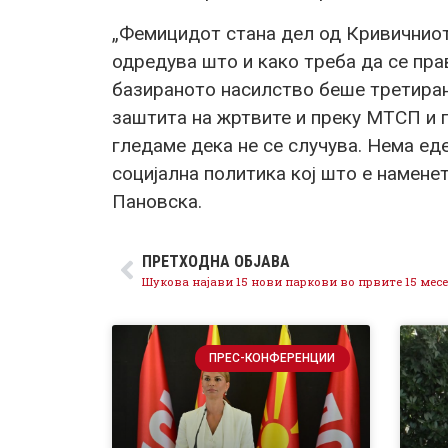
„Фемицидот стана дел од Кривичниот
одредува што и како треба да се прав
базираното насилство беше третирано
заштита на жртвите и преку МТСП и 
гледаме дека не се случува. Нема ед
социјална политика кој што е намене
Пановска.
ПРЕТХОДНА ОБЈАВА
Шукова најави 15 нови паркови во првите 15 мес
ПРЕС-КОНФЕРЕНЦИИ