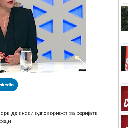
inkedIn
ра да сноси одговорност за серијата
сеци