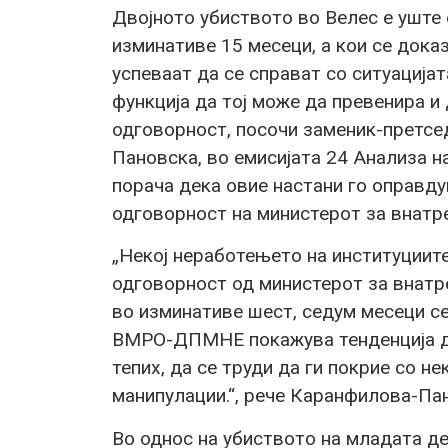
Двојното убиството во Велес е уште 
изминативе 15 месеци, а кои се док
успеваат да се справат со ситуацијат
функција да тој може да превенира и 
одговорност, посочи заменик-претс
Пановска, во емисијата 24 Анализа н
порача дека овие настани го оправд
одговорност на министерот за внатр
„Некој неработењето на институциите
одговорност од министерот за внатр
во изминативе шест, седум месеци се
ВМРО-ДПМНЕ покажува тенденција да 
тепих, да се труди да ги покрие со н
манипулации.“, рече Каранфилова-Па
Во однос на убиството на младата д