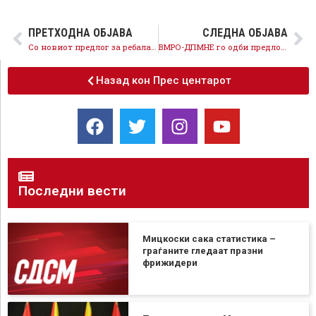
ПРЕТХОДНА ОБЈАВА
СЛЕДНА ОБЈАВА
Со новиот предлог за ребаланс, оваа влада е децидна: за неа барокот е пред граѓаните!
ВМРО-ДПМНЕ го одби предлогот на СДСМ за поголема парична помош за граѓаните!?
Назад кон Прес центарот
Последни вести
Мицкоски сака статистика –
граѓаните гледаат празни
фрижидери