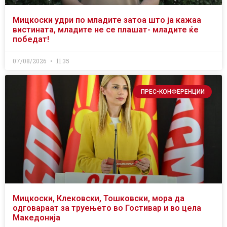
Мицкоски удри по младите затоа што ја кажаа
вистината, младите не се плашат- младите ќе
победат!
07/08/2026
11:35
ПРЕС-КОНФЕРЕНЦИИ
Мицкоски, Клековски, Тошковски, мора да
одговараат за труењето во Гостивар и во цела
Македонија