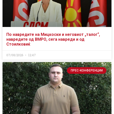
По навредите на Мицкоски и неговиот „талог“,
навредите од ВМРО, сега навреди и од
Стоилковиќ
07/08/2026
12:47
ПРЕС-КОНФЕРЕНЦИИ