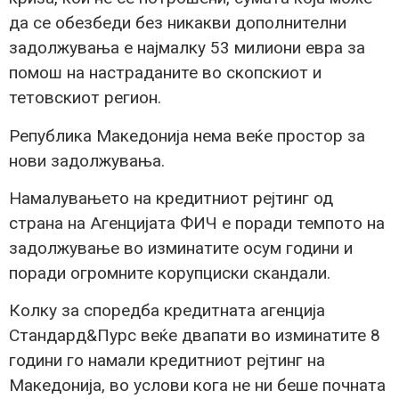
да се обезбеди без никакви дополнителни
задолжувања е најмалку 53 милиони евра за
помош на настраданите во скопскиот и
тетовскиот регион.
Република Македонија нема веќе простор за
нови задолжувања.
Намалувањето на кредитниот рејтинг од
страна на Агенцијата ФИЧ е поради темпото на
задолжување во изминатите осум години и
поради огромните корупциски скандали.
Колку за споредба кредитната агенција
Стандард&Пурс веќе двапати во изминатите 8
години го намали кредитниот рејтинг на
Македонија, во услови кога не ни беше почната