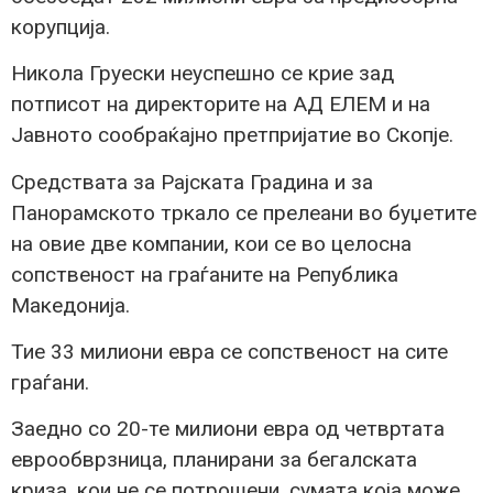
корупција.
Никола Груески неуспешно се крие зад
потписот на директорите на АД ЕЛЕМ и на
Јавното сообраќајно претпријатие во Скопје.
Средствата за Рајската Градина и за
Панорамското тркало се прелеани во буџетите
на овие две компании, кои се во целосна
сопственост на граѓаните на Република
Македонија.
Тие 33 милиони евра се сопственост на сите
граѓани.
Заедно со 20-те милиони евра од четвртата
еврообврзница, планирани за бегалската
криза, кои не се потрошени, сумата која може