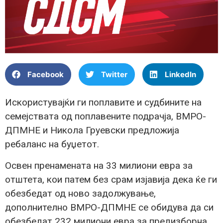
Facebook
Twitter
LinkedIn
Искористувајќи ги поплавите и судбините на
семејствата од поплавените подрачја, ВМРО-
ДПМНЕ и Никола Груевски предложија
ребаланс на буџетот.
Освен пренамената на 33 милиони евра за
отштета, кои патем без срам изјавија дека ќе ги
обезбедат од ново задолжување,
дополнително ВМРО-ДПМНЕ се обидува да си
обезбедат 232 милиони евра за предизборна