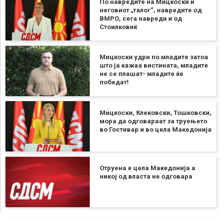
По навредите на Мицкоски и
неговиот „талог“, навредите од
ВМРО, сега навреди и од
Стоилковиќ
Мицкоски удри по младите затоа
што ја кажаа вистината, младите
не се плашат- младите ќе
победат!
Мицкоски, Клековски, Тошковски,
мора да одговараат за труењето
во Гостивар и во цела Македонија
Отруена е цела Македонија а
никој од власта не одговара