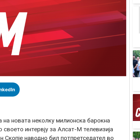
inkedIn
а на новата неколку милионска барокна
 своето интервју за Алсат-М телевизија
н Скопје наводно бил потпретседател во