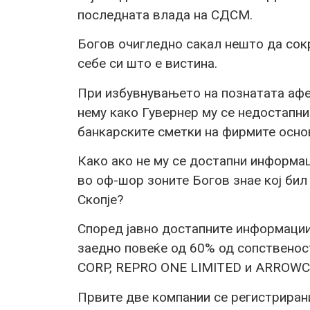
последната влада на СДСМ.
Богов очигледно сакал нешто да сок
себе си што е вистина.
При избувнувањето на познатата афе
нему како Гувернер му се недостапн
банкарските сметки на фирмите осно
Како ако не му се достапни информа
во оф-шор зоните Богов знае кој бил
Скопје?
Според јавно достапните информации
заедно повеќе од 60% од сопственос
CORP, REPRO ONE LIMITED и ARROWC
Првите две компании се регистрирани