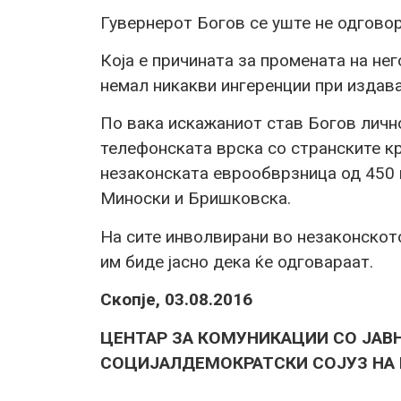
Гувернерот Богов се уште не одгово
Која е причината за промената на не
немал никакви ингеренции при издав
По вака искажаниот став Богов личн
телефонската врска со странските к
незаконската еврообврзница од 450 
Миноски и Бришковска.
На сите инволвирани во незаконскот
им биде јасно дека ќе одговараат.
Скопје, 03.08.2016
ЦЕНТАР ЗА КОМУНИКАЦИИ СО ЈАВ
СОЦИЈАЛДЕМОКРАТСКИ СОЈУЗ НА