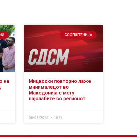
ИИ
СООПШТЕНИЈА
о на
Мицкоски повторно лаже –
д
минималецот во
Македонија е меѓу
најслабите во регионот
06/08/2026
16:51