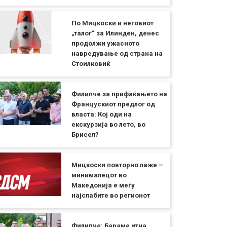
По Мицкоски и неговиот
„талог“ за Илинден, денес
продолжи ужасното
навредување од страна на
Стоилковиќ
Филипче за прифаќањето на
Францускиот предлог од
власта: Кој оди на
екскурзија во лето, во
Брисел?
Мицкоски повторно лаже –
минималецот во
Македонија е меѓу
најслабите во регионот
Филипче: Бараме итна