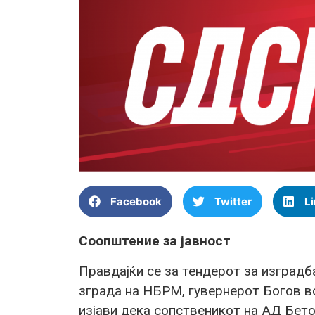
Facebook
Twitter
L
Соопштение за јавност
Правдајќи се за тендерот за изградб
зграда на НБРМ, гувернерот Богов во
изјави дека сопственикот на АД Бето