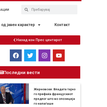
ЗАЦИИ
од јавен карактер
Контакт
Назад кон Прес центарот
Последни вести
Жерновски: Владата тајно
го прифаќа францускиот
предлог што во опозиција
го напаѓаше