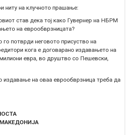
ри ниту на клучното прашање:
говиот став дека тој како Гувернер на НБРМ
ањето на еврообврзницата?
о го потврди неговото присуство на
редитори кога е договарано издавањето на
милиони евра, во друштво со Пешевски,
о издавање на оваа еврообврзница треба да
НОСТА
 МАКЕДОНИЈА