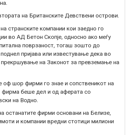
на.
 втората на Британските Девствени острови.
на странските компании кои заедно го
ии во АД Бетон Скопје, односно ако меѓу
апитална поврзаност, тогаш зошто до
 поднел пријава или известување дека во
и прекршување на Законот за превземање на
е оф шор фирми го знае и сопственикот на
 фирма беше дел и од аферата со
вски на Водно.
на останатите фирми основани на Белизе,
 имоти и компании вредни стотици милиони