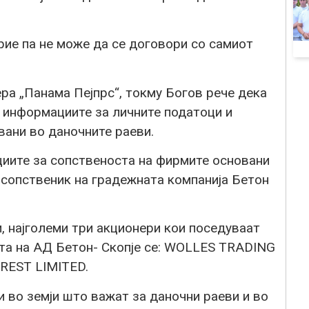
рие па не може да се договори со самиот
ра „Панама Пејпрс“, токму Богов рече дека
и информациите за личните податоци и
вани во даночните раеви.
циите за сопственоста на фирмите основани
 сопственик на градежната компанија Бетон
, најголеми три акционери кои поседуваат
та на АД Бетон- Скопје се: WOLLES TRADING
REST LIMITED.
 во земји што важат за даночни раеви и во