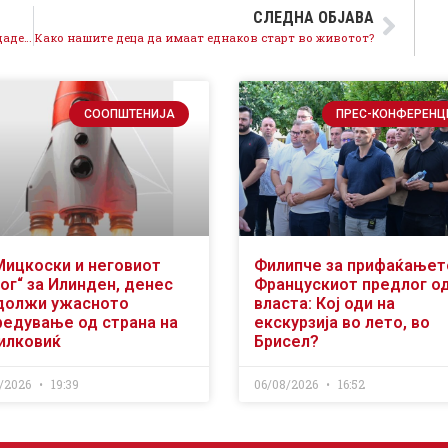
СЛЕДНА ОБЈАВА
Делегација предводена од претседателот Заев оддаде почит во Крушево
Како нашите деца да имаат еднаков старт во животот?
СООПШТЕНИЈА
ПРЕС-КОНФЕРЕНЦ
Мицкоски и неговиот
Филипче за прифаќањет
ог“ за Илинден, денес
Францускиот предлог о
должи ужасното
власта: Кој оди на
редување од страна на
екскурзија во лето, во
илковиќ
Брисел?
/2026
19:39
06/08/2026
16:52