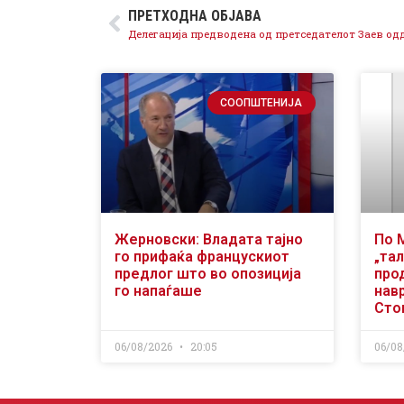
ПРЕТХОДНА ОБЈАВА
СООПШТЕНИЈА
Жерновски: Владата тајно
По 
го прифаќа францускиот
„тал
предлог што во опозиција
про
го напаѓаше
нав
Сто
06/08/2026
20:05
06/08