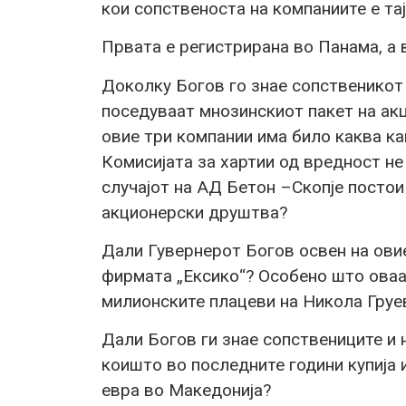
кои сопственоста на компаниите е тај
Првата е регистрирана во Панама, а
Доколку Богов го знае сопственикот 
поседуваат мнозинскиот пакет на акц
овие три компании има било каква к
Комисијата за хартии од вредност не
случајот на АД Бетон –Скопје посто
акционерски друштва?
Дали Гувернерот Богов освен на ови
фирмата „Ексико“? Особено што оваа
милионските плацеви на Никола Груе
Дали Богов ги знае сопствениците и 
коишто во последните години купија
евра во Македонија?