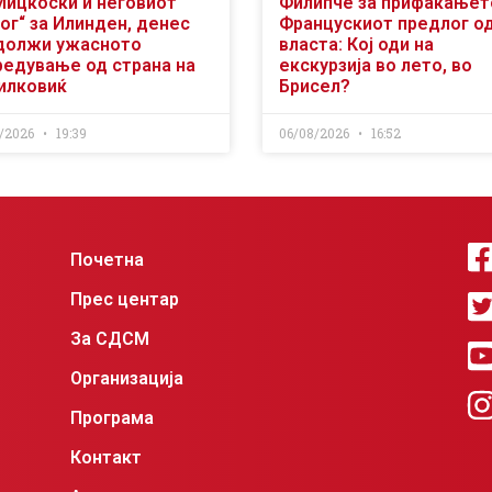
Мицкоски и неговиот
Филипче за прифаќањет
ог“ за Илинден, денес
Францускиот предлог о
должи ужасното
власта: Кој оди на
редување од страна на
екскурзија во лето, во
илковиќ
Брисел?
/2026
19:39
06/08/2026
16:52
Почетна
Прес центар
За СДСМ
Организација
Програма
Контакт