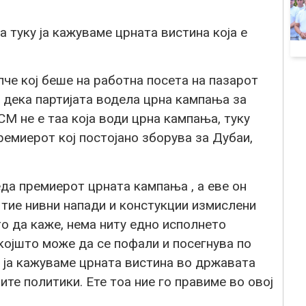
 туку ја кажуваме црната вистина која е
е кој беше на работна посета на пазарот
дека партијата водела црна кампања за
М не е таа која води црна кампања, туку
емиерот кој постојано зборува за Дубаи,
леда премиерот црната кампања , а еве он
 тие нивни напади и констукции измислени
то да каже, нема ниту едно исполнето
којшто може да се пофали и посегнува по
 ја кажуваме црната вистина во државата
ите политики. Ете тоа ние го правиме во овој