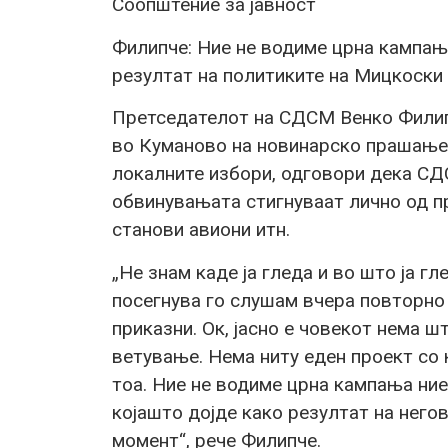
Соопштение за јавност
Филипче: Ние не водиме црна кампања
резултат на политиките на Мицкоски
Претседателот на СДСМ Венко Филипч
во Куманово на новинарско прашање 
локалните избори, одговори дека СДС
обвинувањата стигнуваат лично од пр
станови авиони итн.
„Не знам каде ја гледа и во што ја г
посегнува го слушам вчера повторно
приказни. Ок, јасно е човекот нема ш
ветување. Нема ниту еден проект со 
тоа. Ние не водиме црна кампања ние
којашто дојде како резултат на негов
момент“, рече Филипче.