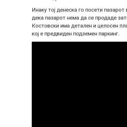
Инаку тој денеска го посети пазарот
дека пазарот нема да се продаде за
Костовски има детален и целосен пла
кој е предвиден подземен паркинг.