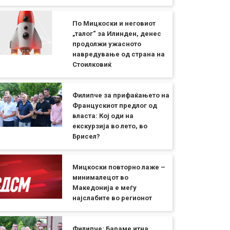
По Мицкоски и неговиот
„талог“ за Илинден, денес
продолжи ужасното
навредување од страна на
Стоилковиќ
Филипче за прифаќањето на
Францускиот предлог од
власта: Кој оди на
екскурзија во лето, во
Брисел?
Мицкоски повторно лаже –
минималецот во
Македонија е меѓу
најслабите во регионот
Филипче: Бараме итна