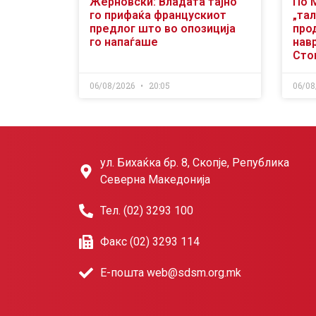
Жерновски: Владата тајно
По 
го прифаќа францускиот
„тал
предлог што во опозиција
про
го напаѓаше
нав
Сто
06/08/2026
20:05
06/08
ул. Бихаќка бр. 8, Скопје, Република
Северна Македонија
Тел. (02) 3293 100
Факс (02) 3293 114
Е-пошта web@sdsm.org.mk