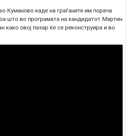
 во Куманово каде на граѓаните им порача
тоа што во програмата на кандидатот Мартин
н како овој пазар ќе се реконструира и во