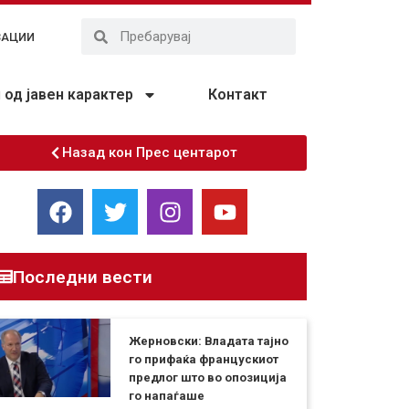
ЗАЦИИ
од јавен карактер
Контакт
Назад кон Прес центарот
Последни вести
Жерновски: Владата тајно
го прифаќа францускиот
предлог што во опозиција
го напаѓаше