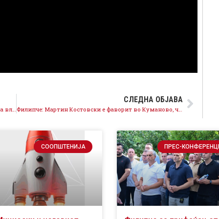
СЛЕДНА ОБЈАВА
Филипче: Пензионерите се нови жртви на лагите на власта, 97% од нив добија само 1.000 денари
Филипче: Мартин Костовски е фаворит во Куманово, чесен и докажан борец за граѓаните
СООПШТЕНИЈА
ПРЕС-КОНФЕРЕНЦ