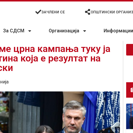
ЗАЧЛЕНИ СЕ
ОПШТИНСКИ ОРГАНИ
За СДСМ
Организација
Информации 
ме црна кампања туку ја
ина која е резултат на
ски
нија