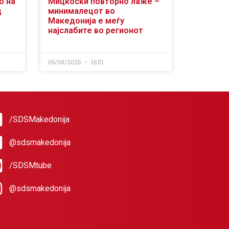
о на
Мицкоски повторно лаже –
д
минималецот во
Македонија е меѓу
најслабите во регионот
06/08/2026
16:51
/SDSMakedonija
@sdsmakedonija
/SDSMtube
@sdsmakedonija