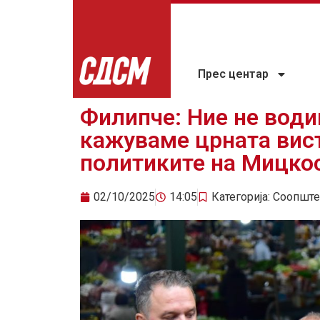
Прес центар
Филипче: Ние не води
кажуваме црната вист
политиките на Мицко
02/10/2025
14:05
Категорија:
Соопште