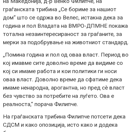
на Македонија, д-р Венко Филипче, на
граѓанската трибина „Се бориме за нашиот
дом“ што се одржа во Велес, истакна дека за
година и пол Владата на ВМРО-ДПМНЕ покажа
тотална незаинтересираност за граѓаните, за
мерки за подобрување на животниот стандард.
„Помина година и пол од оваа власт. Период во
кој имавме сите доволно време да видиме со
кој си имаме работа и кои политики ги носи
оваа власт. Доволно време да сфатиме дека
имаме ненародна, арогантна, но пред сè власт
без чувство за потребите на луѓето. Ова е
реалноста,“ порача Филипче.
На граѓанската трибина Филипче потсети дека
СДСМ и како опозиција, исто како и додека