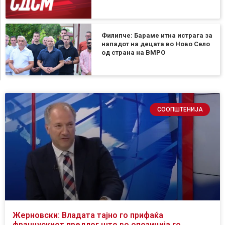
Филипче: Бараме итна истрага за
нападот на децата во Ново Село
од страна на ВМРО
СООПШТЕНИЈА
Жерновски: Владата тајно го прифаќа
францускиот предлог што во опозиција го