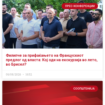
ПРЕС-КОНФЕРЕНЦИИ
Филипче за прифаќањето на Францускиот
предлог од власта: Кој оди на екскурзија во лето,
во Брисел?
06/08/2026
16:52
СООПШТЕНИЈА