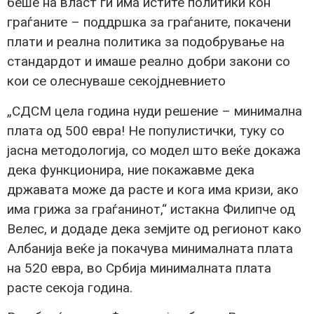
беше на власт ги има истите политики кон
граѓаните – поддршка за граѓаните, покачени
плати и реална политика за подобрување на
стандардот и имаше реално добри закони со
кои се олеснуваше секојдневнието
„СДСМ цела година нуди решение – минимална
плата од 500 евра! Не популистички, туку со
јасна методологија, со модел што веќе докажа
дека функционира, ние покажавме дека
државата може да расте и кога има кризи, ако
има грижа за граѓанинот,“ истакна Филипче од
Велес, и додаде дека земјите од регионот како
Албанија веќе ја покачува минималната плата
на 520 евра, во Србија минималната плата
расте секоја година.