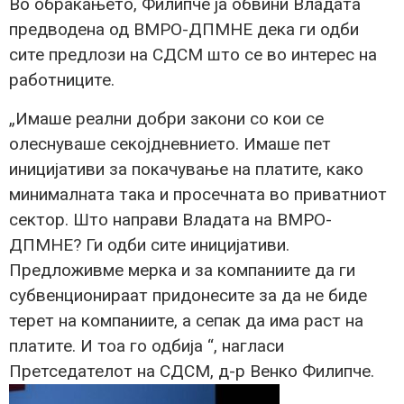
Во обраќањето, Филипче ја обвини Владата
предводена од ВМРО-ДПМНЕ дека ги одби
сите предлози на СДСМ што се во интерес на
работниците.
„Имаше реални добри закони со кои се
олеснуваше секојдневнието. Имаше пет
иницијативи за покачување на платите, како
минималната така и просечната во приватниот
сектор. Што направи Владата на ВМРО-
ДПМНЕ? Ги одби сите иницијативи.
Предложивме мерка и за компаниите да ги
субвенционираат придонесите за да не биде
терет на компаниите, а сепак да има раст на
платите. И тоа го одбија “, нагласи
Претседателот на СДСМ, д-р Венко Филипче.