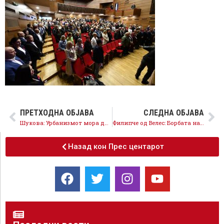
ПРЕТХОДНА ОБЈАВА
СЛЕДНА ОБЈАВА
Шукова: Урбанизмот мора да стане транспарентен, граѓаните да имаат збор
Филипче од Велес: Борбата на СДСМ е за достоинствен живот на работниците, на младите и пензионерите
Назад кон Прес центарот