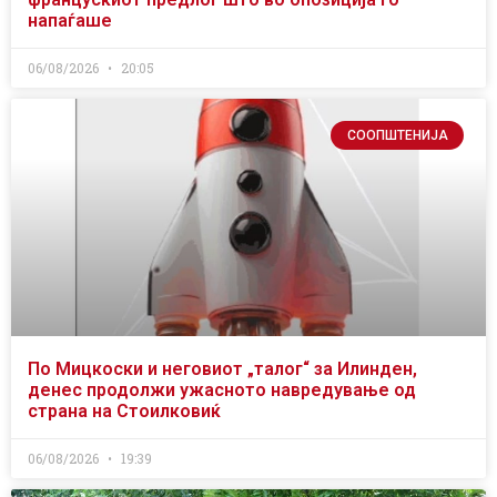
напаѓаше
06/08/2026
20:05
СООПШТЕНИЈА
По Мицкоски и неговиот „талог“ за Илинден,
денес продолжи ужасното навредување од
страна на Стоилковиќ
06/08/2026
19:39