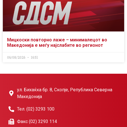
Мицкоски повторно лаже – минималецот во
Македонија е меѓу најслабите во регионот
06/08/2026
16:51
ул. Бихаќка бр. 8, Скопје, Република Северна
Македонија
Тел. (02) 3293 100
Факс (02) 3293 114