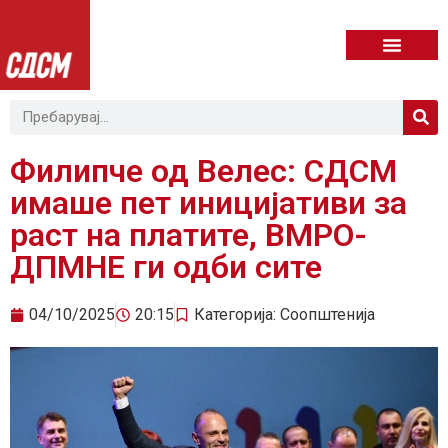
Филипче од Велес: СДСМ
имаше пет иницијативи за
раст на платите, ВМРО-
ДПМНЕ ги одби сите
04/10/2025
20:15
Категорија:
Соопштенија