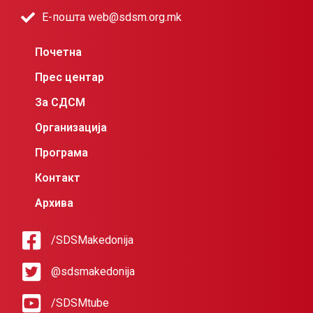
Е-пошта web@sdsm.org.mk
Почетна
Прес центар
За СДСМ
Организација
Програма
Контакт
Архива
/SDSMakedonija
@sdsmakedonija
/SDSMtube