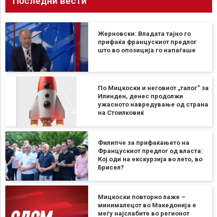
Последни вести
Жерновски: Владата тајно го
прифаќа францускиот предлог
што во опозиција го напаѓаше
По Мицкоски и неговиот „талог“ за
Илинден, денес продолжи
ужасното навредување од страна
на Стоилковиќ
Филипче за прифаќањето на
Францускиот предлог од власта:
Кој оди на екскурзија во лето, во
Брисел?
Мицкоски повторно лаже –
минималецот во Македонија е
меѓу најслабите во регионот