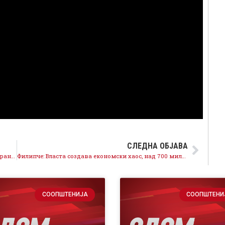
СЛЕДНА ОБЈАВА
-р Трајановски: Аеродром ќе биде функционална, транспарентна и услужна општина
Филипче: Власта создава економски хаос, над 700 милиони евра долг кон фирмите
СООПШТЕНИЈА
СООПШТЕНИ