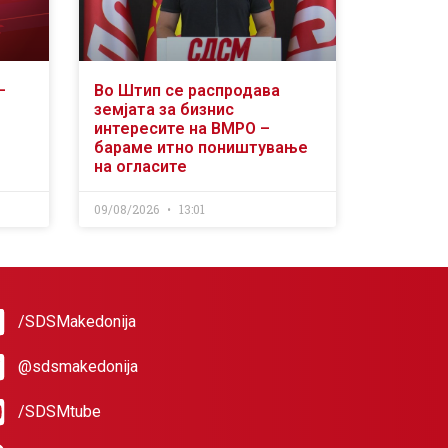
–
Во Штип се распродава
земјата за бизнис
интересите на ВМРО –
бараме итно поништување
на огласите
09/08/2026
13:01
/SDSMakedonija
@sdsmakedonija
/SDSMtube