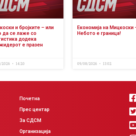
коски и бројките – или
Економија на Мицкоски 
о да се лаже со
Небото е граница!
тистика додека
жидерот е празен
8/2026
14:20
09/08/2026
13:02
Почетна
Прес центар
За СДСМ
Организација