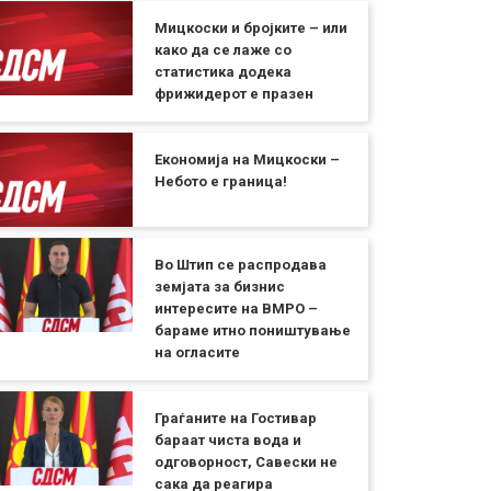
Мицкоски и бројките – или
како да се лаже со
статистика додека
фрижидерот е празен
Економија на Мицкоски –
Небото е граница!
Во Штип се распродава
земјата за бизнис
интересите на ВМРО –
бараме итно поништување
на огласите
Граѓаните на Гостивар
бараат чиста вода и
одговорност, Савески не
сака да реагира