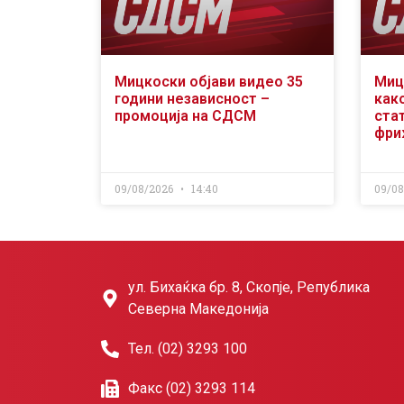
Мицкоски објави видео 35
Миц
години независност –
как
промоција на СДСМ
ста
фри
09/08/2026
14:40
09/0
ул. Бихаќка бр. 8, Скопје, Република
Северна Македонија
Тел. (02) 3293 100
Факс (02) 3293 114