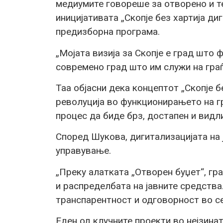
медиумите говореше за отворено и т
иницијативата „Скопје без хартија диг
предизборна програма.
„Мојата визија за Скопје е град што
современо град што им служи на граѓ
Таа објасни дека концептот „Скопје б
револуција во функционирањето на гр
процес да биде брз, достапен и видли
Според Шукова, дигитализацијата на 
управување.
„Преку алатката „Отворен буџет“, гр
и распределбата на јавните средства
транспарентност и одговорност во се
Еден од клучните проекти во нејзината