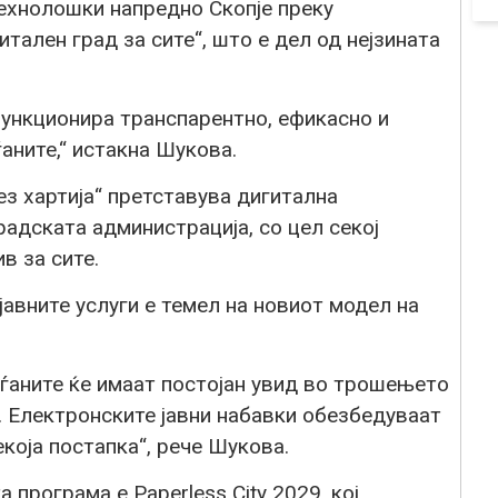
ехнолошки напредно Скопје преку
итален град за сите“, што е дел од нејзината
 функционира транспарентно, ефикасно и
аните,“ истакна Шукова.
ез хартија“ претставува дигитална
адската администрација, со цел секој
в за сите.
јавните услуги е темел на новиот модел на
аѓаните ќе имаат постојан увид во трошењето
. Електронските јавни набавки обезбедуваат
која постапка“, рече Шукова.
 програма е Paperless City 2029, кој