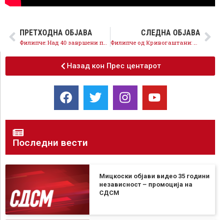
ПРЕТХОДНА ОБЈАВА
СЛЕДНА ОБЈАВА
Филипче: Над 40 завршени проекти, Кривогаштани е пример како работи СДСМ
Филипче од Кривогаштани: Економијата е во пад, народот има сè помалку пари, а власта не презема ништо
Назад кон Прес центарот
Последни вести
Мицкоски објави видео 35 години
независност – промоција на
СДСМ