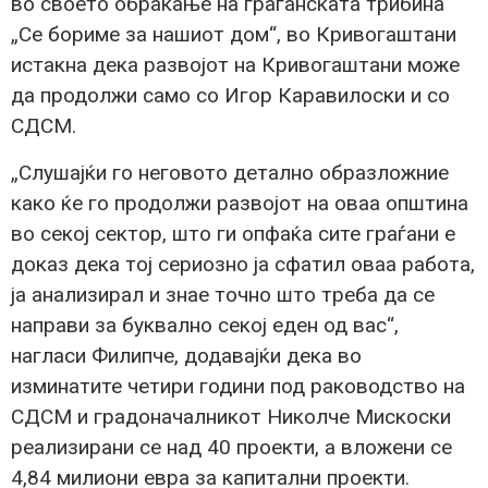
во своето обраќање на граѓанската трибина
„Се бориме за нашиот дом“, во Кривогаштани
истакна дека развојот на Кривогаштани може
да продолжи само со Игор Каравилоски и со
СДСМ.
„Слушајќи го неговото детално образложние
како ќе го продолжи развојот на оваа општина
во секој сектор, што ги опфаќа сите граѓани е
доказ дека тој сериозно ја сфатил оваа работа,
ја анализирал и знае точно што треба да се
направи за буквално секој еден од вас“,
нагласи Филипче, додавајќи дека во
изминатите четири години под раководство на
СДСМ и градоначалникот Николче Мискоски
реализирани се над 40 проекти, а вложени се
4,84 милиони евра за капитални проекти.