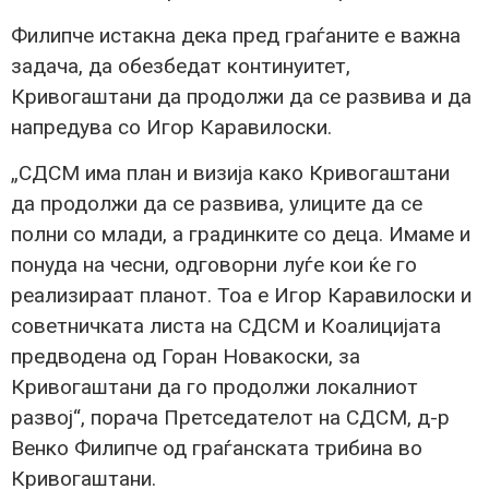
Филипче истакна дека пред граѓаните е важна
задача, да обезбедат континуитет,
Кривогаштани да продолжи да се развива и да
напредува со Игор Каравилоски.
„СДСМ има план и визија како Кривогаштани
да продолжи да се развива, улиците да се
полни со млади, а градинките со деца. Имаме и
понуда на чесни, одговорни луѓе кои ќе го
реализираат планот. Тоа е Игор Каравилоски и
советничката листа на СДСМ и Коалицијата
предводена од Горан Новакоски, за
Кривогаштани да го продолжи локалниот
развој“, порача Претседателот на СДСМ, д-р
Венко Филипче од граѓанската трибина во
Кривогаштани.