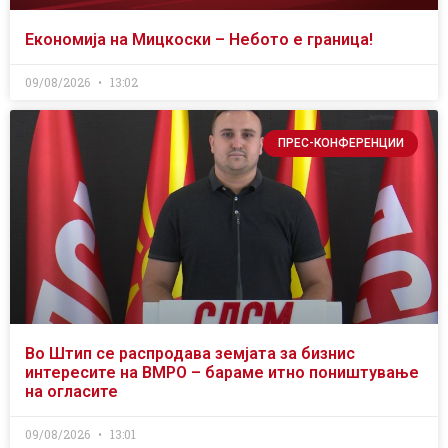
Економија на Мицкоски – Небото е граница!
09/08/2026
13:02
ПРЕС-КОНФЕРЕНЦИИ
Во Штип се распродава земјата за бизнис
интересите на ВМРО – бараме итно поништување
на огласите
09/08/2026
13:01