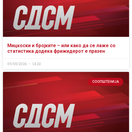
Мицкоски и бројките – или како да се лаже со
статистика додека фрижидерот е празен
09/08/2026
14:20
СООПШТЕНИЈА