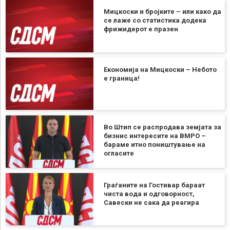
Мицкоски и бројките – или како да
се лаже со статистика додека
фрижидерот е празен
Економија на Мицкоски – Небото
е граница!
Во Штип се распродава земјата за
бизнис интересите на ВМРО –
бараме итно поништување на
огласите
Граѓаните на Гостивар бараат
чиста вода и одговорност,
Савески не сака да реагира