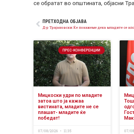
се обратат во општината, објасни Тра
ПРЕТХОДНА ОБЈАВА
ПРЕС-КОНФЕРЕНЦИИ
Мицкоски удри по младите
Миц
затоа што ја кажаа
Тош
вистината, младите не се
одг
плашат- младите ќе
Гост
победат!
Мак
07/08/2026
11:35
07/0