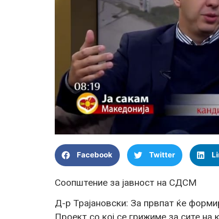
Facebook
Twitter
L
Соопштение за јавност на СДСМ
Д-р Трајановски: За првпат ќе форм
Проект со кој се грижиме за сите на 