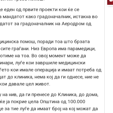
 еден од првите проекти кои ќе се
 мандатот како градоначалник, истакна во
идатот за градоначалник на Аеродром од
ицинска помош, поради тоа што брзата
сите граѓани. Низ Европа има парамедици,
ботиме на тоа. Во овој момент може да
инари, луѓе кои завршиле медицински
ѓето кои имале операција и имаат потреба од
ат до клиника, нема кој да ги однесе, ние не
кои давале цел живот.
на нив, да ги пренесе до Клиника, до дома,
 ќе ја покрие цела Општина од 100.000
е за тие луѓе да имаат број на кој можат да