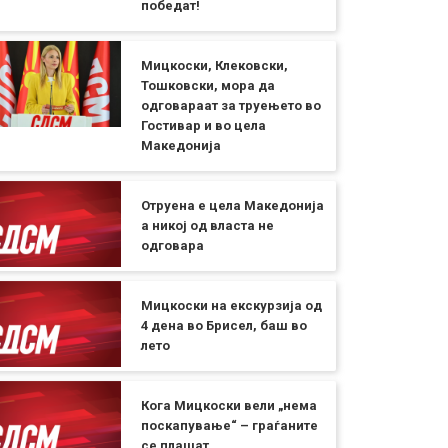
победат!
Мицкоски, Клековски,
Тошковски, мора да
одговараат за труењето во
Гостивар и во цела
Македонија
Отруена е цела Македонија
а никој од власта не
одговара
Мицкоски на екскурзија од
4 дена во Брисел, баш во
лето
Кога Мицкоски вели „нема
поскапување“ – граѓаните
се плашат