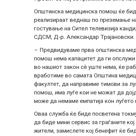
Општинска медицинска помош ќе биде
реализираат веднаш по преземање на
гостување на Сител телевизија канд
СДСМ, Д-р. Александар Трајановски.
– Предвидуваме прва општинска мед
помош нема капацитет да ги опслужи 
во нашиот закон сѐ уште нема, ќе ра
вработиме во самата Општина медиц
факултет, да направиме тимови за лу
помош, има луѓе кои не можат да дојд
може да немаме емпатија кон луѓето 
Оваа служба ќе биде посветена токму 
да биде мини сервис за граѓаните кој
жители, замислете кој бенефит ќе бид