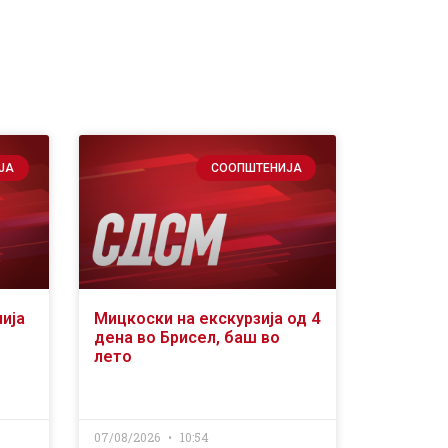
ЈА
СООПШТЕНИЈА
ија
Мицкоски на екскурзија од 4
дена во Брисел, баш во
лето
07/08/2026
10:54