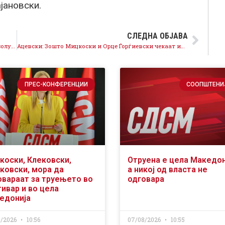
јановски.
СЛЕДНА ОБЈАВА
Д-р Трајановски: Ќе покажеме дека младите се апсолутен приоритет на Аеродром!
Ацевски: Зошто Мицкоски и Орце Ѓорѓиевски чекаат избори, зошто не го исчистат градот сега?
ПРЕС-КОНФЕРЕНЦИИ
СООПШТЕНИ
коски, Клековски,
Отруена е цела Македон
ковски, мора да
а никој од власта не
овараат за труењето во
одговара
ивар и во цела
едонија
8/2026
10:56
07/08/2026
10:55