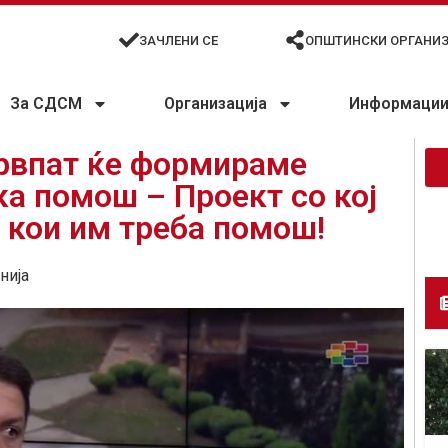
ЗАЧЛЕНИ СЕ
ОПШТИНСКИ ОРГАНИ
За СДСМ
Организација
Информации 
првпат ќе формираме
а помош – Проект со кој
а кои им треба помош!
нија