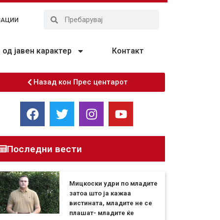
ЗАЦИИ
од јавен карактер
Контакт
Назад кон Прес центарот
Последни вести
Мицкоски удри по младите
затоа што ја кажаа
вистината, младите не се
плашат- младите ќе