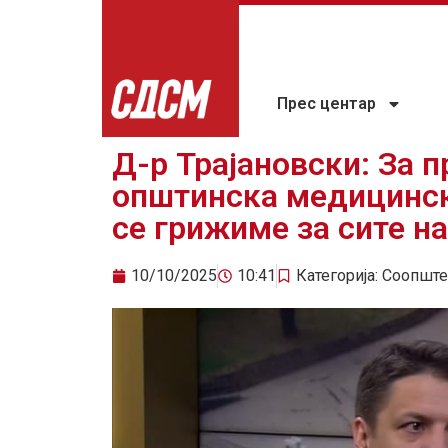
Прес центар
Д-р Трајановски: За 
општинска медицинск
се грижиме за сите н
10/10/2025
10:41
Категорија:
Соопште