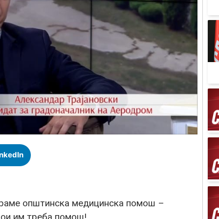
inkedIn
ираме општинска медицинска помош –
кои им треба помош!