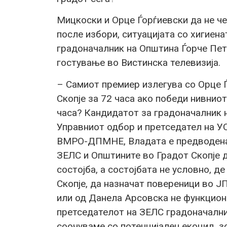
Мицкоски и Орце Ѓорѓиевски да не чек
после избори, ситуацијата со хигиен
градоначалник на Општина Ѓорче Пе
гостување во Вистинска телевизија.
– Самиот премиер излегува со Орце Ѓ
Скопје за 72 часа ако победи нивниот
часа? Кандидатот за градоначалник н
Управниот одбор и претседател на УО
ВМРО-ДПМНЕ, Владата е предводена
ЗЕЛС и Општините во Градот Скопје д
состојба, а состојбата не условно, д
Скопје, да назначат повереници во Ј
или од Данела Арсовска не функциони
претседателот на ЗЕЛС градоначалниц
соочуваме со потенцијален екоцид, з