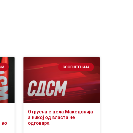
ИИ
СООПШТЕНИЈА
Отруена е цела Македонија
а никој од власта не
 во
одговара