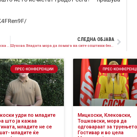
BK4FRen9F/
СЛЕДНА ОБЈАВА
Д-р Трајановски: За првпат ќе формираме општинска медицинска помош – Проект со кој се грижиме за сите на кои им треба помош!
Шукова: Владата мора да помага на сите општини без разлика кој е градоначалник и од која партија доаѓа
ПРЕС-КОНФЕРЕНЦИИ
ПРЕС-КОНФЕРЕНЦ
коски удри по младите
Мицкоски, Клековски,
оа што ја кажаа
Тошковски, мора да
тината, младите не се
одговараат за труењето
шат- младите ќе
Гостивар и во цела