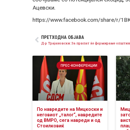
Ацевски.
https://www.facebook.com/share/r/1
ПРЕТХОДНА ОБЈАВА
ПРЕС-КОНФЕРЕНЦИИ
По навредите на Мицкоски и
Миц
неговиот „талог“, навредите
зат
од ВМРО, сега навреди и од
вис
Стоилковиќ
пла