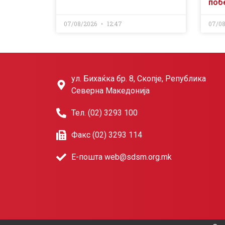
поб
07/08/2026
12:47
07/0
ул. Бихаќка бр. 8, Скопје, Република
Северна Македонија
Тел. (02) 3293 100
Факс (02) 3293 114
Е-пошта web@sdsm.org.mk