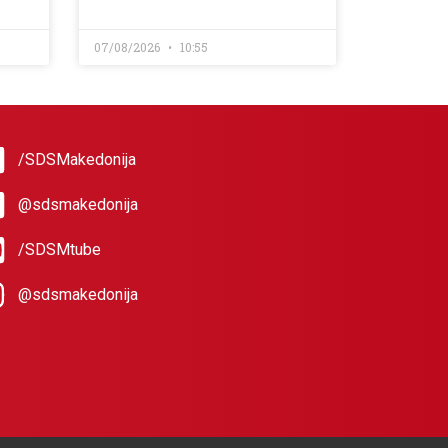
07/08/2026
10:55
/SDSMakedonija
@sdsmakedonija
/SDSMtube
@sdsmakedonija