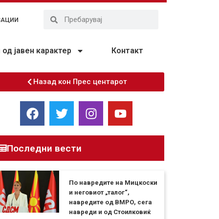
ЗАЦИИ
од јавен карактер
Контакт
Назад кон Прес центарот
Последни вести
По навредите на Мицкоски
и неговиот „талог“,
навредите од ВМРО, сега
навреди и од Стоилковиќ