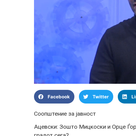
Facebook
Twitter
L
Соопштение за јавност
Ацевски: Зошто Мицкоски и Орце Ѓор
градот сега?