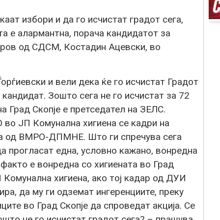
аат избори и да го исчистат градот сега,
ата е алармантна, порача кандидатот за
тров од СДСМ, Костадин Ацевски, во
орѓиевски и вели дека ќе го исчистат Градот
 кандидат. Зошто сега не го исчистат за 72
а Град Скопје е претседател на ЗЕЛС.
 во ЈП Комунална хигиена се кадри на
 од ВМРО-ДПМНЕ. Што ги спречува сега
а прогласат една, условно кажано, вонредна
е факто е вонредна со хигиената во Град
П Комунална хигиена, ако тој кадар од ДУИ
ра, да му ги одземат ингеренциите, преку
ите во Град Скопје да спроведат акција. Се
ошто не го исчистат градот сега? – прашува