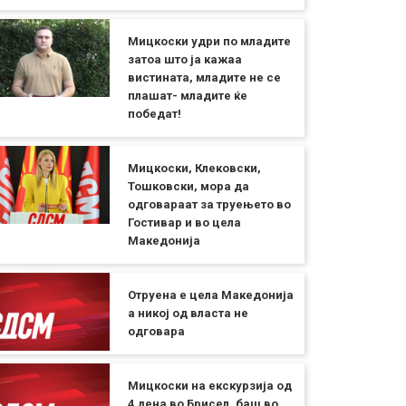
Мицкоски удри по младите
затоа што ја кажаа
вистината, младите не се
плашат- младите ќе
победат!
Мицкоски, Клековски,
Тошковски, мора да
одговараат за труењето во
Гостивар и во цела
Македонија
Отруена е цела Македонија
а никој од власта не
одговара
Мицкоски на екскурзија од
4 дена во Брисел, баш во