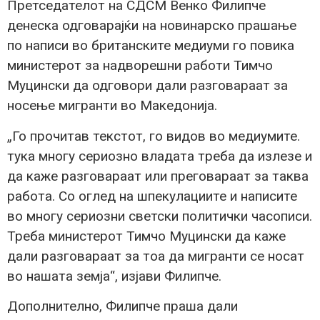
Претседателот на СДСМ Венко Филипче
денеска одговарајќи на новинарско прашање
по написи во британските медиуми го повика
министерот за надворешни работи Тимчо
Муцински да одговори дали разговараат за
носење мигранти во Македонија.
„Го прочитав текстот, го видов во медиумите.
тука многу сериозно владата треба да излезе и
да каже разговараат или преговараат за таква
работа. Со оглед на шпекулациите и написите
во многу сериозни светски политички часописи.
Треба министерот Тимчо Муцински да каже
дали разговараат за тоа да мигранти се носат
во нашата земја“, изјави Филипче.
Дополнително, Филипче праша дали