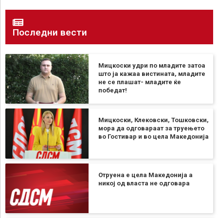
Последни вести
Мицкоски удри по младите затоа
што ја кажаа вистината, младите
не се плашат- младите ќе
победат!
Мицкоски, Клековски, Тошковски,
мора да одговараат за труењето
во Гостивар и во цела Македонија
Отруена е цела Македонија а
никој од власта не одговара