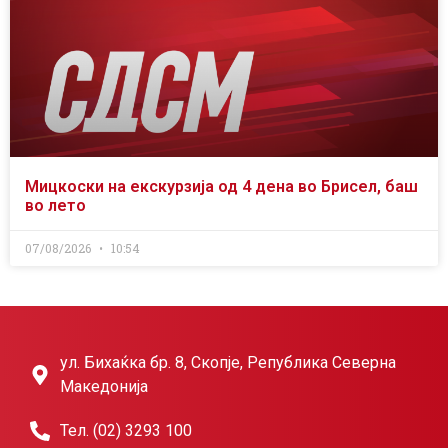
Мицкоски на екскурзија од 4 дена во Брисел, баш
во лето
07/08/2026
10:54
ул. Бихаќка бр. 8, Скопје, Република Северна
Македонија
Тел. (02) 3293 100