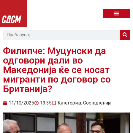
Филипче: Муцунски да
одговори дали во
Македонија ќе се носат
мигранти по договор со
Британија?
11/10/2025
13:35
Категорија:
Соопштенија