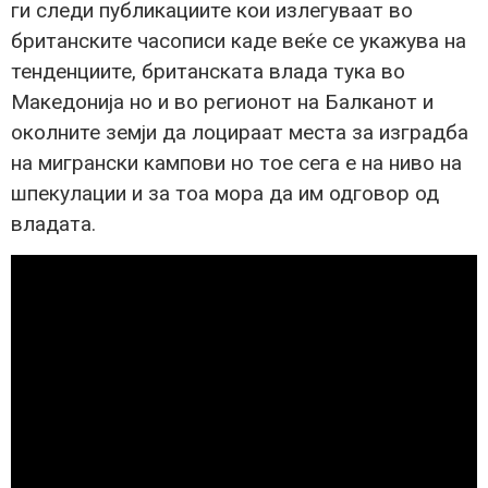
ги следи публикациите кои излегуваат во
британските часописи каде веќе се укажува на
тенденциите, британската влада тука во
Македонија но и во регионот на Балканот и
околните земји да лоцираат места за изградба
на мигрански кампови но тое сега е на ниво на
шпекулации и за тоа мора да им одговор од
владата.