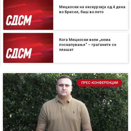
Мицкоски на екскурзија од 4 дена
во Брисел, баш во лето
Кога Мицкоски вели „нема
поскапување“ – граѓаните се
плашат
ПРЕС-КОНФЕРЕНЦИИ