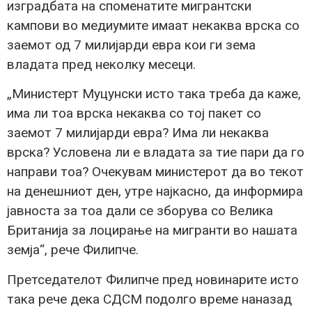
изградбата на споменатите мигрантски
кампови во медиумите имаат некаква врска со
заемот од 7 милијарди евра кои ги зема
владата пред неколку месеци.
„Министерт Муцунски исто така треба да каже,
има ли тоа врска некаква со тој пакет со
заемот 7 милијарди евра? Има ли некаква
врска? Условена ли е владата за тие пари да го
направи тоа? Очекувам министерот да во текот
на денешниот ден, утре најкасно, да информира
јавноста за тоа дали се зборува со Велика
Британија за лоцирање на мигранти во нашата
земја“, рече Филипче.
Претседателот Филипче пред новинарите исто
така рече дека СДСМ подолго време наназад