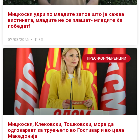
Мицкоски удри по младите затоа што ја кажаа
вистината, младите не се плашат- младите ќе
победат!
07/08/2026
11:35
ПРЕС-КОНФЕРЕНЦИИ
Мицкоски, Клековски, Тошковски, мора да
одговараат за труењето во Гостивар и во цела
Македонија