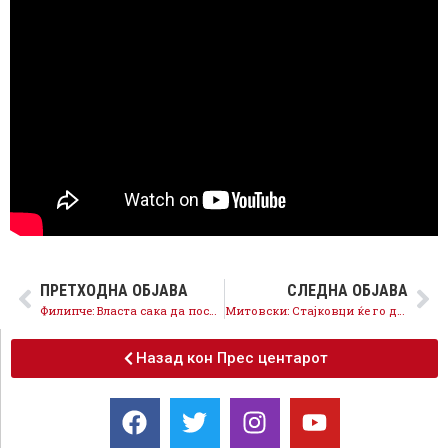
ПРЕТХОДНА ОБЈАВА
СЛЕДНА ОБЈАВА
Филипче: Власта сака да поставува свои судии и обвинители, затоа ниту еден реформски закон не е поднесен
Митовски: Стајковци ќе го добие заслужениот сјај, уредување на каналот, реконструкција на улиците и плоштадот
Назад кон Прес центарот