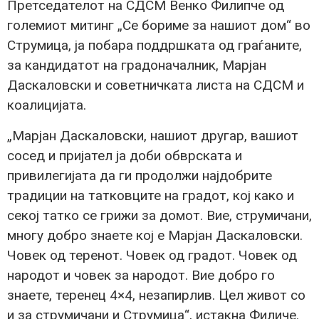
Претседателот на СДСМ Венко Филипче од
големиот митинг „Се бориме за нашиот дом“ во
Струмица, ја побара поддршката од граѓаните,
за кандидатот на градоначалник, Марјан
Даскаловски и советничката листа на СДСМ и
коалицијата.
„Марјан Даскаловски, нашиот другар, вашиот
сосед и пријател ја доби обврската и
привилегијата да ги продолжи најдобрите
традиции на татковците на градот, кој како и
секој татко се грижи за домот. Вие, струмичани,
многу добро знаете кој е Марјан Даскаловски.
Човек од теренот. Човек од градот. Човек од
народот и човек за народот. Вие добро го
знаете, теренец 4×4, незапирлив. Цел живот со
и за струмичани и Струмица“, истакна Филиче.