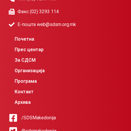
Факс (02) 3293 114
Е-пошта web@sdsm.org.mk
Почетна
Прес центар
За СДСМ
Организација
Програма
Контакт
Архива
/SDSMakedonija
@sdsmakedonija