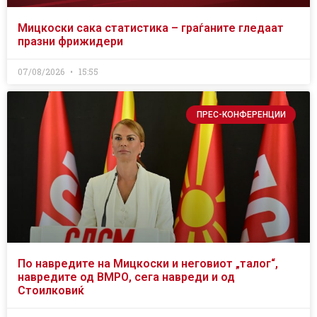
Мицкоски сака статистика – граѓаните гледаат
празни фрижидери
07/08/2026
15:55
ПРЕС-КОНФЕРЕНЦИИ
По навредите на Мицкоски и неговиот „талог“,
навредите од ВМРО, сега навреди и од
Стоилковиќ