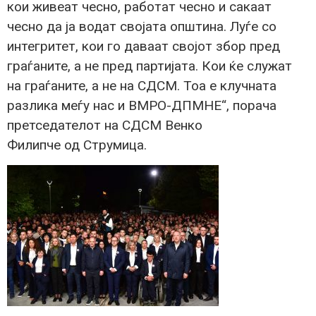
кои живеат чесно, работат чесно и сакаат
чесно да ја водат својата општина. Луѓе со
интегритет, кои го даваат својот збор пред
граѓаните, а не пред партијата. Кои ќе служат
на граѓаните, а не на СДСМ. Тоа е клучната
разлика меѓу нас и ВМРО-ДПМНЕ“, порача
претседателот на СДСМ Венко
Филипче од Струмица.