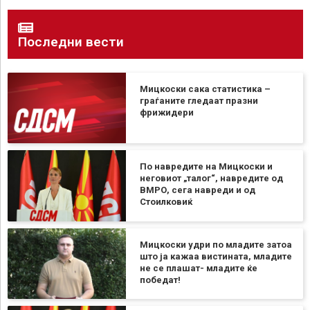
Последни вести
Мицкоски сака статистика –
граѓаните гледаат празни
фрижидери
По навредите на Мицкоски и
неговиот „талог“, навредите од
ВМРО, сега навреди и од
Стоилковиќ
Мицкоски удри по младите затоа
што ја кажаа вистината, младите
не се плашат- младите ќе
победат!