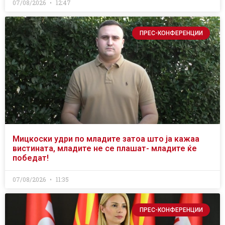
07/08/2026
12:47
ПРЕС-КОНФЕРЕНЦИИ
Мицкоски удри по младите затоа што ја кажаа
вистината, младите не се плашат- младите ќе
победат!
07/08/2026
11:35
ПРЕС-КОНФЕРЕНЦИИ