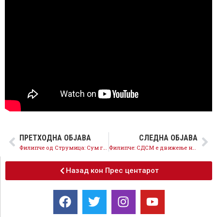
ПРЕТХОДНА ОБЈАВА
СЛЕДНА ОБЈАВА
Филипче од Струмица: Сум ги гледал луѓето во очи кога им било најтешко, верувам дека на секој мора да му се помогне
Филипче: СДСМ е движење на надежта, на еднаквоста и човечноста, чувар на Македонија
Назад кон Прес центарот