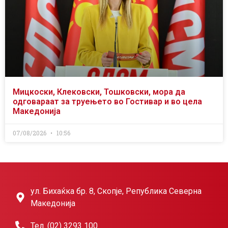
Мицкоски, Клековски, Тошковски, мора да
одговараат за труењето во Гостивар и во цела
Македонија
07/08/2026
10:56
ул. Бихаќка бр. 8, Скопје, Република Северна
Македонија
Тел. (02) 3293 100