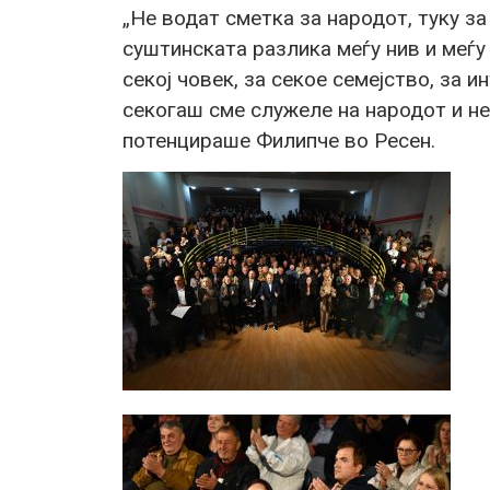
„Не водат сметка за народот, туку за
суштинската разлика меѓу нив и меѓу
секој човек, за секое семејство, за 
секогаш сме служеле на народот и не
потенцираше Филипче во Ресен.