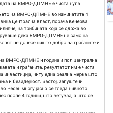
ладата на ВМРО-ДПМНЕ е чиста нула
тењето на ВМРО-ДПМНЕ во изминатите 4
овина централна власт, порача вечерва
липче, на трибината која се одржа во
зборуваше дека ВМРО-ДПМНЕ не само на
 власт не донесе ништо добро за граѓаните и
 на ВМРО-ДПМНЕ и година и пол централна
авата и граѓаните, резултатот им е чиста
на инвестиција, ниту една реална мерка што
ња и безидејност. Застој, запуштени
 во Ресен многу јасно се гледа нивното
ес после 4 години, што ветуваа, а што се