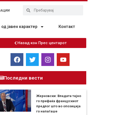
ЗАЦИИ
од јавен карактер
Контакт
Назад кон Прес центарот
Последни вести
Жерновски: Владата тајно
го прифаќа францускиот
предлог што во опозиција
го напаѓаше