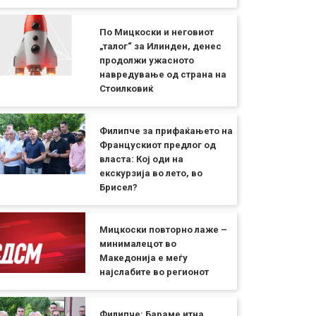
По Мицкоски и неговиот
„талог“ за Илинден, денес
продолжи ужасното
навредување од страна на
Стоилковиќ
Филипче за прифаќањето на
Францускиот предлог од
власта: Кој оди на
екскурзија во лето, во
Брисел?
Мицкоски повторно лаже –
минималецот во
Македонија е меѓу
најслабите во регионот
Филипче: Бараме итна