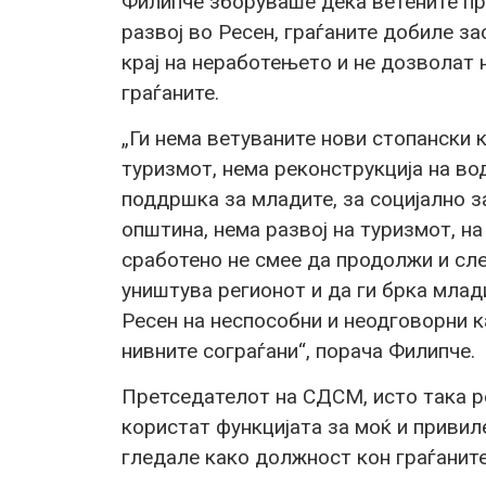
Филипче зборуваше дека ветените про
развој во Ресен, граѓаните добиле за
крај на неработењето и не дозволат 
граѓаните.
„Ги нема ветуваните нови стопански 
туризмот, нема реконструкција на вод
поддршка за младите, за социјално з
општина, нема развој на туризмот, на
сработено не смее да продолжи и сле
уништува регионот и да ги брка млад
Ресен на неспособни и неодговорни к
нивните сограѓани“, порача Филипче.
Претседателот на СДСМ, исто така ре
користат функцијата за моќ и привил
гледале како должност кон граѓаните