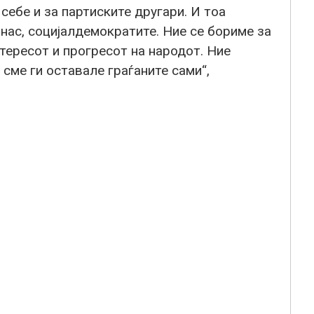
 себе и за партиските другари. И тоа
 нас, социјалдемократите. Ние се бориме за
интересот и прогресот на народот. Ние
 сме ги оставале граѓаните сами“,