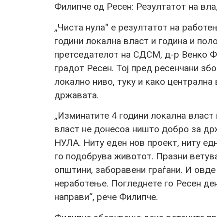
Филипче од Ресен: Резултатот на в
„Чиста нула“ е резултатот на рабо
години локална власт и година и пол
претседателот на СДСМ, д-р Венко Фи
градот Ресен. Тој пред ресенчани 
локално ниво, туку и како централна
државата.
„Изминатите 4 години локална власт
власт не донесоа ништо добро за држ
НУЛА. Ниту еден нов проект, ниту ед
го подобрува животот. Празни ветува
општини, заборавени граѓани. И овде
неработење. Погледнете го Ресен ден
направи“, рече Филипче.