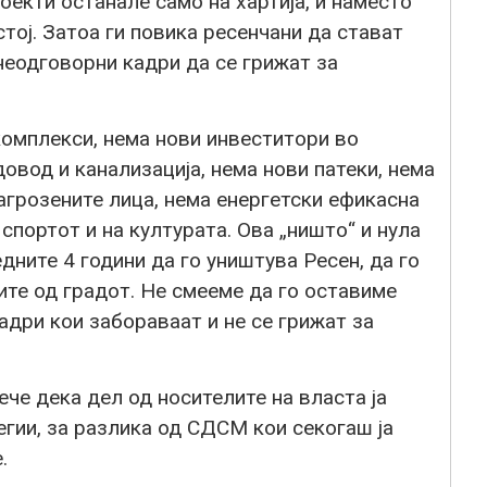
екти останале само на хартија, и наместо
стој. Затоа ги повика ресенчани да стават
неодговорни кадри да се грижат за
комплекси, нема нови инвеститори во
овод и канализација, нема нови патеки, нема
агрозените лица, нема енергетски ефикасна
 спортот и на културата. Ова „ништо“ и нула
дните 4 години да го уништува Ресен, да го
ите од градот. Не смееме да го оставиме
адри кои забораваат и не се грижат за
че дека дел од носителите на власта ја
егии, за разлика од СДСМ кои секогаш ја
.