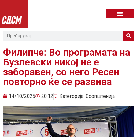
Филипче: Во програмата на
Бузлевски никој не е
заборавен, со него Ресен
повторно ќе се развива
14/10/2025
20:12
Категорија:
Соопштенија