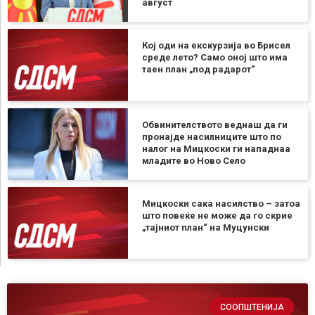
август
Кој оди на екскурзија во Брисел
среде лето? Само оној што има
таен план „под радарот“
Обвинителството веднаш да ги
пронајде насилниците што по
налог на Мицкоски ги нападнаа
младите во Ново Село
Мицкоски сака насилство – затоа
што повеќе не може да го скрие
„тајниот план“ на Муцунски
СООПШТЕНИЈА