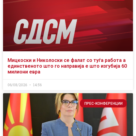
Мицкоски и Николоски се фалат со туѓа работа а
единственото што го направија е што изгубија 60
милиони евра
06/08/2026
14:56
ПРЕС-КОНФЕРЕНЦИИ