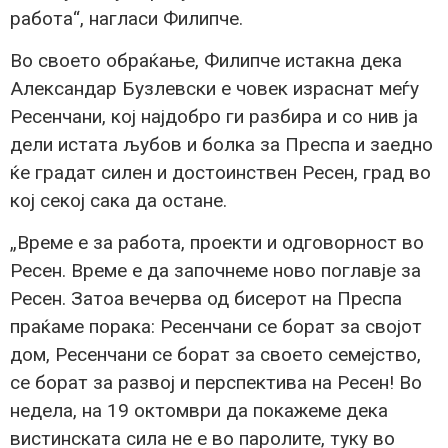
работа“, нагласи Филипче.
Во своето обраќање, Филипче истакна дека
Александар Бузлевски е човек израснат меѓу
Ресенчани, кој најдобро ги разбира и со нив ја
дели истата љубов и болка за Преспа и заедно
ќе градат силен и достоинствен Ресен, град во
кој секој сака да остане.
„Време е за работа, проекти и одговорност во
Ресен. Време е да започнеме ново поглавје за
Ресен. Затоа вечерва од бисерот на Преспа
праќаме порака: Ресенчани се борат за својот
дом, Ресенчани се борат за своето семејство,
се борат за развој и перспектива на Ресен! Во
недела, на 19 октомври да покажеме дека
вистинската сила не е во паролите, туку во