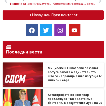
Филипче од Ресен: Резултатот на владата на ВМРО-ДПМНЕ е чиста нула
Филипче од Ресен: На 19 октомври масовно излезете на изборите, заедно да ја вратиме надежта
Назад кон Прес центарот
Последни вести
Мицкоски и Николоски се фалат
со туѓа работа а единственото
што го направија е што изгубија 60
милиони евра
Катастрофата во Гостивар
продолжува –во водата има
бактерии, а резултатите дури на 20