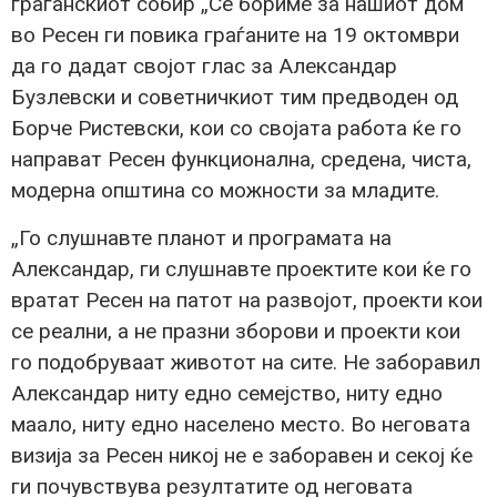
граѓанскиот собир „Се бориме за нашиот дом“
во Ресен ги повика граѓаните на 19 октомври
да го дадат својот глас за Александар
Бузлевски и советничкиот тим предводен од
Борче Ристевски, кои со својата работа ќе го
направат Ресен функционална, средена, чиста,
модерна општина со можности за младите.
„Го слушнавте планот и програмата на
Александар, ги слушнавте проектите кои ќе го
вратат Ресен на патот на развојот, проекти кои
се реални, а не празни зборови и проекти кои
го подобруваат животот на сите. Не заборавил
Александар ниту едно семејство, ниту едно
маало, ниту едно населено место. Во неговата
визија за Ресен никој не е заборавен и секој ќе
ги почувствува резултатите од неговата