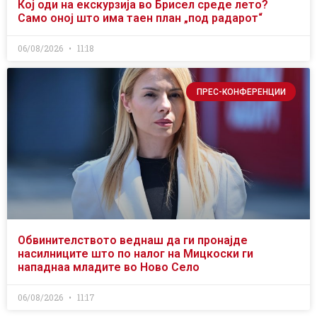
Кој оди на екскурзија во Брисел среде лето?
Само оној што има таен план „под радарот“
06/08/2026
11:18
ПРЕС-КОНФЕРЕНЦИИ
Обвинителството веднаш да ги пронајде
насилниците што по налог на Мицкоски ги
нападнаа младите во Ново Село
06/08/2026
11:17