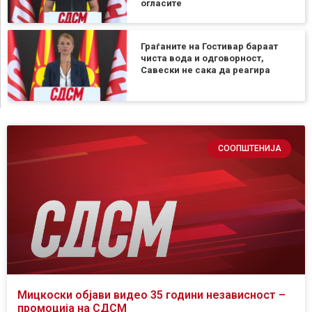
огласите
Граѓаните на Гостивар бараат
чиста вода и одговорност,
Савески не сака да реагира
СООПШТЕНИЈА
Мицкоски објави видео 35 години независност –
промоција на СДСМ