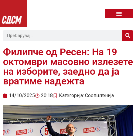
Филипче од Ресен: На 19
октомври масовно излезете
на изборите, заедно да ја
вратиме надежта
14/10/2025
20:18
Категорија:
Соопштенија