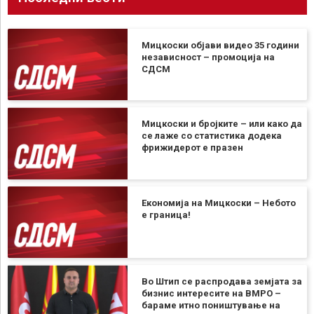
Мицкоски објави видео 35 години
независност – промоција на
СДСМ
Мицкоски и бројките – или како да
се лаже со статистика додека
фрижидерот е празен
Економија на Мицкоски – Небото
е граница!
Во Штип се распродава земјата за
бизнис интересите на ВМРО –
бараме итно поништување на