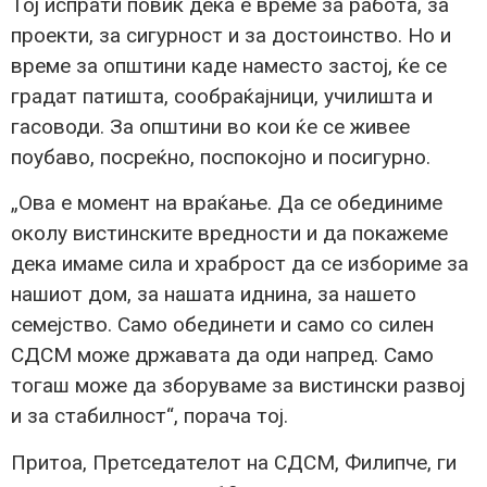
Тој испрати повик дека е време за работа, за
проекти, за сигурност и за достоинство. Но и
време за општини каде наместо застој, ќе се
градат патишта, сообраќајници, училишта и
гасоводи. За општини во кои ќе се живее
поубаво, посреќно, поспокојно и посигурно.
„Ова е момент на враќање. Да се обединиме
околу вистинските вредности и да покажеме
дека имаме сила и храброст да се избориме за
нашиот дом, за нашата иднина, за нашето
семејство. Само обединети и само со силен
СДСМ може државата да оди напред. Само
тогаш може да зборуваме за вистински развој
и за стабилност“, порача тој.
Притоа, Претседателот на СДСМ, Филипче, ги