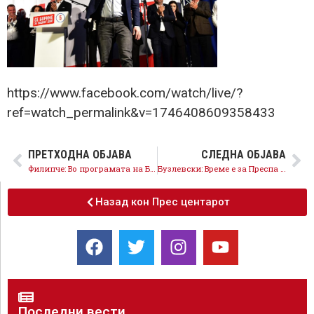
https://www.facebook.com/watch/live/?
ref=watch_permalink&v=1746408609358433
ПРЕТХОДНА ОБЈАВА
СЛЕДНА ОБЈАВА
Филипче: Во програмата на Бузлевски никој не е заборавен, со него Ресен повторно ќе се развива
Бузлевски: Време е за Преспа без отпад, со силно земјоделство и туристички развој
Назад кон Прес центарот
Последни вести