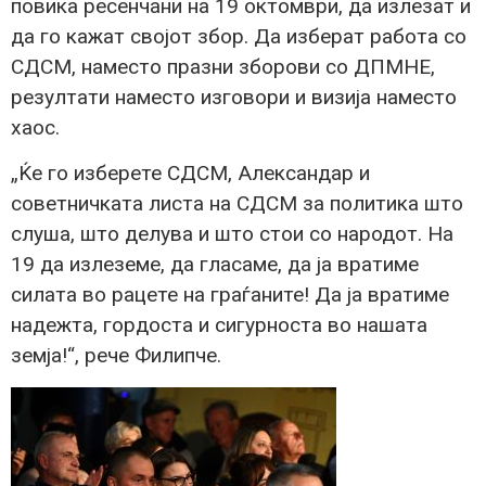
повика ресенчани на 19 октомври, да излезат и
да го кажат својот збор. Да изберат работа со
СДСМ, наместо празни зборови со ДПМНЕ,
резултати наместо изговори и визија наместо
хаос.
„Ќе го изберете СДСМ, Александар и
советничката листа на СДСМ за политика што
слуша, што делува и што стои со народот. На
19 да излеземе, да гласаме, да ја вратиме
силата во рацете на граѓаните! Да ја вратиме
надежта, гордоста и сигурноста во нашата
земја!“, рече Филипче.