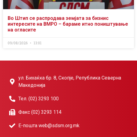
Во Штип се распродава земјата за бизнис
интересите на ВМРО – бараме итно поништување
на огласите
09/08/2026
13:01
ул. Бихаќка бр. 8, Скопје, Република Северна
Македонија
Тел. (02) 3293 100
Факс (02) 3293 114
Е-пошта web@sdsm.org.mk