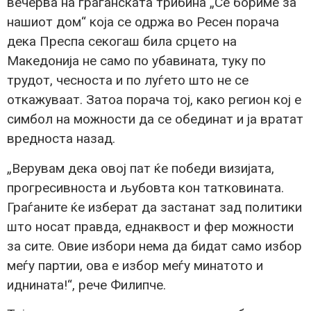
вечерва на граѓанската трибина „Се бориме за
нашиот дом“ која се одржа во Ресен порача
дека Преспа секогаш била срцето на
Македонија не само по убавината, туку по
трудот, чесноста и по луѓето што не се
откажуваат. Затоа порача тој, како регион кој е
симбол на можности да се обединат и ја вратат
вредноста назад.
„Верувам дека овој пат ќе победи визијата,
прогресивноста и љубовта кон татковината.
Граѓаните ќе изберат да застанат зад политики
што носат правда, еднаквост и фер можности
за сите. Овие избори нема да бидат само избор
меѓу партии, ова е избор меѓу минатото и
иднината!“, рече Филипче.