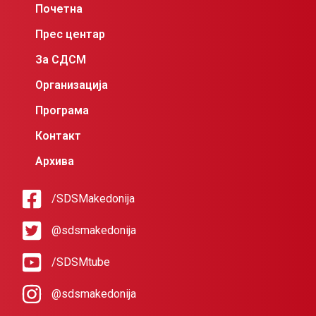
Почетна
Прес центар
За СДСМ
Организација
Програма
Контакт
Архива
/SDSMakedonija
@sdsmakedonija
/SDSMtube
@sdsmakedonija