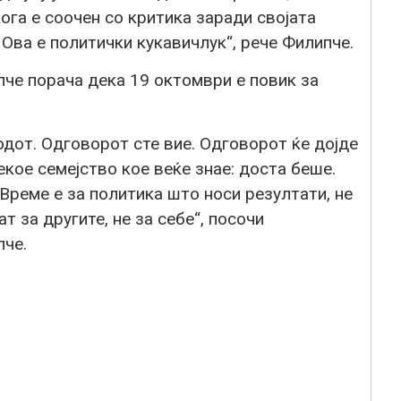
ога е соочен со критика заради својата
. Ова е политички кукавичлук“, рече Филипче.
пче порача дека 19 октомври е повик за
одот. Одговорот сте вие. Одговорот ќе дојде
секое семејство кое веќе знае: доста беше.
Време е за политика што носи резултати, не
т за другите, не за себе“, посочи
пче.