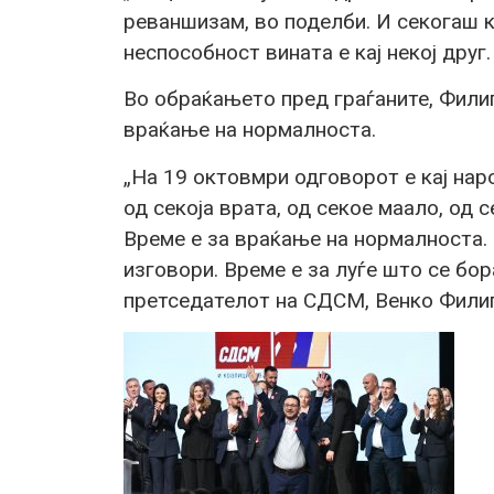
реваншизам, во поделби. И секогаш к
неспособност вината е кај некој друг
Во обраќањето пред граѓаните, Фили
враќање на нормалноста.
„На 19 октовмри одговорот е кај нар
од секоја врата, од секое маало, од 
Време е за враќање на нормалноста. 
изговори. Време е за луѓе што се бора
претседателот на СДСМ, Венко Фили