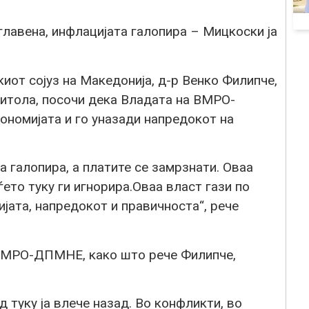
главена, инфлацијата галопира – Мицкоски ја
от сојуз на Македонија, д-р Венко Филипче,
Битола, посочи дека Владата на ВМРО-
кономијата и го уназади напредокот на
а галопира, а платите се замрзнати. Оваа
ето туку ги игнорира.Оваа власт гази по
јата, напредокот и правичноста“, рече
 ВМРО-ДПМНЕ, како што рече Филипче,
 туку ја влече назад. Во конфликти, во