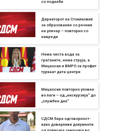
со поделби
Директорот на Стоилковиќ
за образование со речник
на уличар – повторно со
навреди
Нема чиста вода за
граѓаните, нема струја, а
Мицкоски и ВМРО за профит
туркаат дата центри
Мицкоски повторно уловен
во лаги – од „екскурзија“ до
„службен дел“
СДСМ бара одговорност-
како доверливи документи
од полиција завршија во