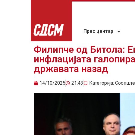
Прес центар
Филипче од Битола: Е
инфлацијата галопира
државата назад
14/10/2025
21:43
Категорија:
Соопште