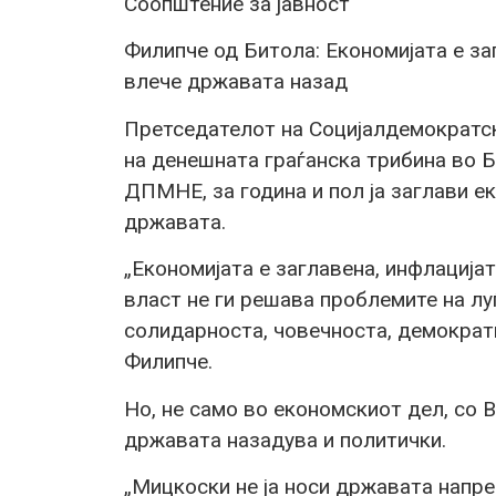
Соопштение за јавност
Филипче од Битола: Економијата е за
влече државата назад
Претседателот на Социјалдемократски
на денешната граѓанска трибина во 
ДПМНЕ, за година и пол ја заглави е
државата.
„Економијата е заглавена, инфлацијат
власт не ги решава проблемите на луѓ
солидарноста, човечноста, демократи
Филипче.
Но, не само во економскиот дел, со
државата назадува и политички.
„Мицкоски не ја носи државата напред