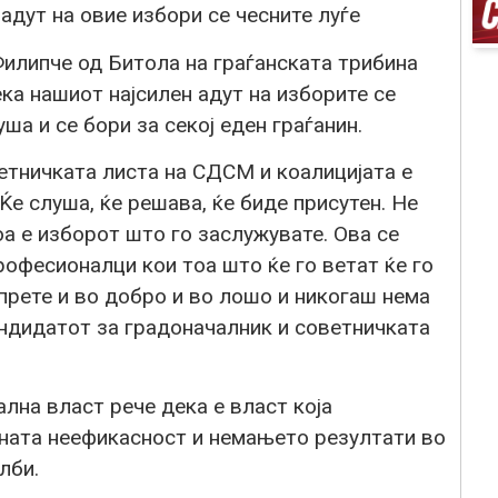
адут на овие избори се чесните луѓе
илипче од Битола на граѓанската трибина
ка нашиот најсилен адут на изборите се
ша и се бори за секој еден граѓанин.
етничката листа на СДСМ и коалицијата е
 Ќе слуша, ќе решава, ќе биде присутен. Не
оа е изборот што го заслужувате. Ова се
професионалци кои тоа што ќе го ветат ќе го
тпрете и во добро и во лошо и никогаш нема
андидатот за градоначалник и советничката
ална власт рече дека е власт која
вната неефикасност и немањето резултати во
лби.