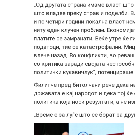
„Од другата страна имаме власт што 
што владее преку страв и поделби. В
и по четири години локална власт не
ниту еден клучен проблем. Економијат
платите се замрзнати. Веќе утре ќе 
податоци, тие се катастрофални. Мицк
влече назад. Во конфликти, во реван
со критика заради својата неспособно
политички кукавичлук“, потенцираше
Филипче пред битолчани рече дека на
државата е кај народот и дека тој ќ
политика која носи резултати, а не из
„Време е за луѓе што се борат за дру