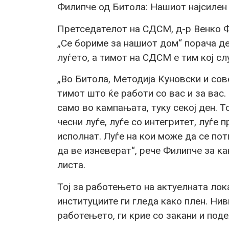
Филипче од Битола: Нашиот најсилен 
Претседателот на СДСМ, д-р Венко Ф
„Се бориме за нашиот дом“ порача де
луѓето, а тимот на СДСМ е тим кој слу
„Во Битола, Методија Куновски и сов
тимот што ќе работи со вас и за вас.
само во кампањата, туку секој ден. Т
чесни луѓе, луѓе со интегритет, луѓе 
исполнат. Луѓе на кои може да се по
да ве изневерат“, рече Филипче за к
листа.
Тој за работењето на актуелната лок
институциите ги гледа како плен. Ни
работењето, ги крие со закани и поде