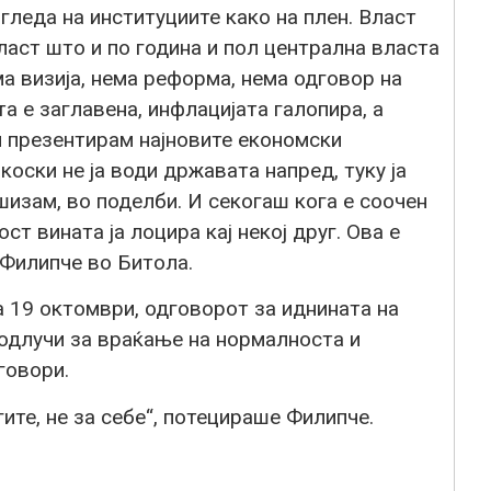
гледа на институциите како на плен. Власт
ласт што и по година и пол централна власта
ма визија, нема реформа, нема одговор на
а е заглавена, инфлацијата галопира, а
ги презентирам најновите економски
оски не ја води државата напред, туку ја
шизам, во поделби. И секогаш кога е соочен
ст вината ја лоцира кај некој друг. Ова е
 Филипче во Битола.
 19 октомври, одговорот за иднината на
е одлучи за враќање на нормалноста и
говори.
гите, не за себе“, потецираше Филипче.