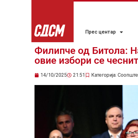
Прес центар
Филипче од Битола: Н
овие избори се чеснит
14/10/2025
21:51
Категорија:
Соопште