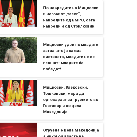
По навредите на Мицкоски
и неговиот „талог“,
навредите од ВМРО, сега
навреди и од Стоилковиќ
Мицкоски удри по младите
затоа што ја кажаа
вистината, младите не се
плашат- младите ќе
победат!
Мицкоски, Клековски,
Тошковски, мора да
одговараат за труењето во
Гостивар и во цела
Македонија
Отруена е цела Македонија
а никој од власта не