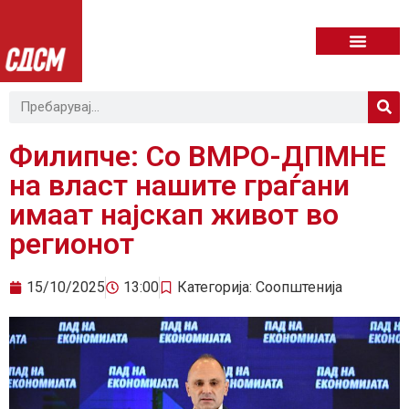
Филипче: Со ВМРО-ДПМНЕ
на власт нашите граѓани
имаат најскап живот во
регионот
15/10/2025
13:00
Категорија:
Соопштенија