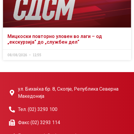
Мицкоски повторно уловен во лаги – од
„екскурзија“ до „службен дел“
08/08/2026
12:55
ул. Бихаќка бр. 8, Скопје, Република Северна
Македонија
Тел. (02) 3293 100
Факс (02) 3293 114