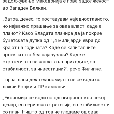
задолжување Македонија е прва задолженост
во Западен Балкан.
„Затоа, денес, го поставувам наједноставното,
но најважно прашање за оваа власт: каде е
планот? Како Владата планира да ја покрие
буџетската дупка од 1,4 милијарди евра до
крајот на годината? Каде се капиталните
проекти што беа најавувани? Каде е
стратегијата за наплата на приходите, за
стабилност, за инвестиции?“, рече Филипче.
Тој нагласи дека економијата не се води со
лажни бројки и ПР кампањи.
„Економија се води со одговорност кон секој
денар, со сериозна стратегија, со стабилност и
со план. Ништо од тоа не гледаме од оваа