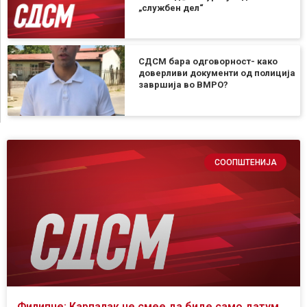
„службен дел“
СДСМ бара одговорност- како
доверливи документи од полиција
завршија во ВМРО?
СООПШТЕНИЈА
Филипче: Карпалак не смее да биде само датум