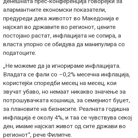
денешната прес-конференција говорејќи за
алармантните економски показатели,
предуреди дека животот во Македонија е
најскап во државите во регионот, цените
постојано растат, инфлацијата не сопира, а
власта упорно се обидува да манипулира со
податоците.
„Не можеме да ја игнорираме инфлацијата.
Владата се фали со –0,2% месечна инфлација,
користејќи споредби месец на месец, кои
звучат убаво, но немаат никакво значење за
потрошувачката кошница, за семејниот буџет,
за плановите на бизнисите. Реалната годишна
инфлација е околу 4%, и таа се чувствува секој
ден, имаме најскап живот од сите држави во
регионот“, рече Филипче.