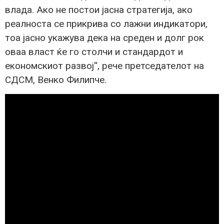
влада. Ако не постои јасна стратегија, ако
реалноста се прикрива со лажни индикатори,
тоа јасно укажува дека на среден и долг рок
оваа власт ќе го столчи и стандардот и
економскиот развој“, рече претседателот на
СДСМ, Венко Филипче.