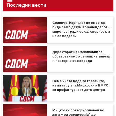
Последни вести
Филипче: Карпалак не смее да
биде само датум во календарот –
мирот се гради со одговорност, а
не со поделби
Директорот на Стоилковиќ за
образование со речник на уличар
– повторно со навреди
Нема чиста вода за граѓаните,
нема струја, а Мицкоски и ВМРО
за профит туркаат дата центри
Мицкоски повторно уловен во
лаги – од „екскурзија“ до