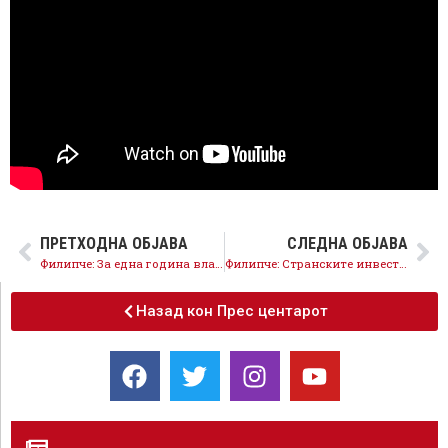
ПРЕТХОДНА ОБЈАВА
СЛЕДНА ОБЈАВА
Филипче: За една година власта направи долг од 1,86 милијарди евра, рекорд во регионот
Филипче: Странските инвестиции паднаа од 1 милијарда евра на само 75 милиони во вториот квартал
Назад кон Прес центарот