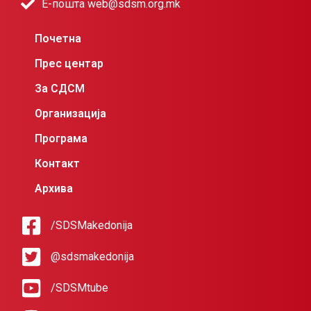
Е-пошта web@sdsm.org.mk
Почетна
Прес центар
За СДСМ
Организација
Програма
Контакт
Архива
/SDSMakedonija
@sdsmakedonija
/SDSMtube