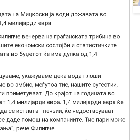
ата на Мицкоски ја води државата во
1,4 милијарди евра
илипче вечерва на граѓанската трибина во
ите економски состојби и статистичките
ата во буџетот ќе има дупка од 1,4
едуваме, укажуваме дека водат лоши
е во амбис, меѓутоа тие, нашите сугестии,
и приметуваат. До крајот на годината во
т 1,4 милијарди евра. 1,4 милијарди евра ќе
 да се исплатат пензии, ќе недостасуваат
се даде помош на компаниите. Тие пари може
ања“, рече Филипче.