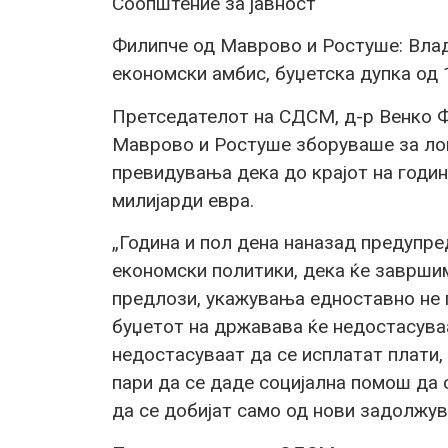
Соопштение за јавност
Филипче од Маврово и Ростуше: Влад
економски амбис, буџетска дупка од 
Претседателот на СДСМ, д-р Венко Ф
Маврово и Ростуше зборуваше за лош
превидувања дека до крајот на годин
милијарди евра.
„Година и пол дена наназад предупр
економски политики, дека ќе завршим
предлози, укажувања едноставно не г
буџетот на државава ќе недостасуваа
недостасуваат да се исплатат плати,
пари да се даде социјална помош да 
да се добијат само од нови задолжув