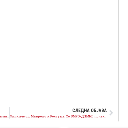
СЛЕДНА ОБЈАВА
Филипче: Пораката на Венецијанската комисија е јасна, реформи за независно судство
Филипче од Маврово и Ростуше: Со ВМРО-ДПМНЕ полека исчезнуваат странските инвестиции