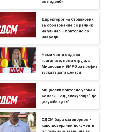
со поделби
Директорот на Стоилковиќ
за образование со речник
на уличар – повторно со
навреди
Нема чиста вода за
граѓаните, нема струја, а
Мицкоски и ВМРО за профит
туркаат дата центри
Мицкоски повторно уловен
во лаги – од „екскурзија“ до
„службен дел“
СДСМ бара одговорност-
како доверливи документи
од полиција завршија во