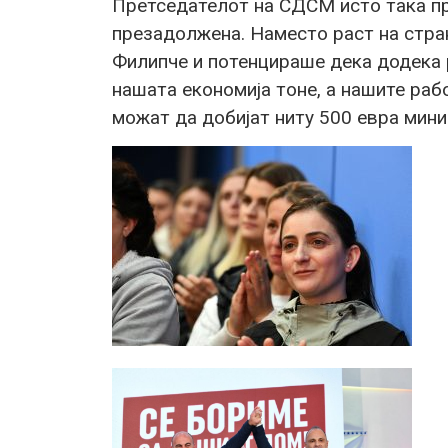
Претседателот на СДСМ исто така п
презадолжена. Наместо раст на стран
Филипче и потенцираше дека додека р
нашата економија тоне, а нашите раб
можат да добијат ниту 500 евра мини