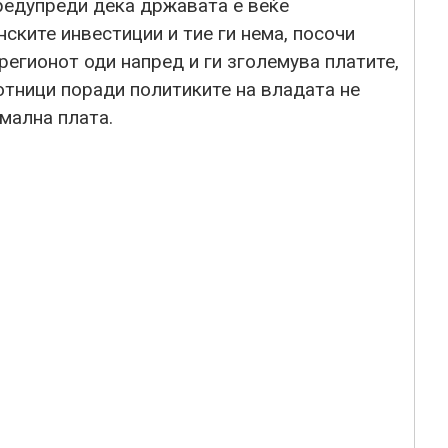
редупреди дека државата е веќе
ските инвестиции и тие ги нема, посочи
егионот оди напред и ги зголемува платите,
отници поради политиките на владата не
мална плата.