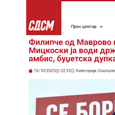
Прес центар
Филипче од Маврово 
Мицкоски ја води др
амбис, буџетска дупк
15/10/2025
22:33
Категорија:
Соопште