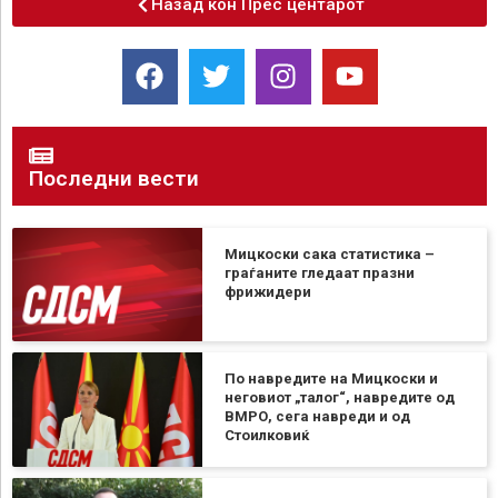
Назад кон Прес центарот
Последни вести
Мицкоски сака статистика –
граѓаните гледаат празни
фрижидери
По навредите на Мицкоски и
неговиот „талог“, навредите од
ВМРО, сега навреди и од
Стоилковиќ