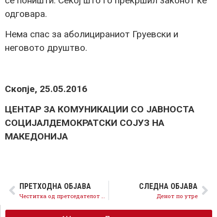
се поништи. Секој што го прекршил законот ќе
одговара.
Нема спас за аболицираниот Груевски и
неговото друштво.
Скопје, 25.05.2016
ЦЕНТАР ЗА КОМУНИКАЦИИ СО ЈАВНОСТА
СОЦИЈАЛДЕМОКРАТСКИ СОЈУЗ НА
МАКЕДОНИЈА
ПРЕТХОДНА ОБЈАВА
СЛЕДНА ОБЈАВА
Честитка од претседателот Заев за Денот на сесловенските просветители
Денот по утре