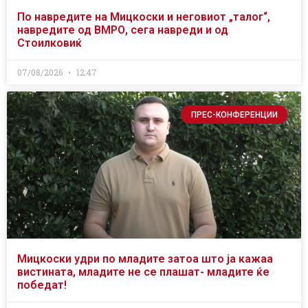
По навредите на Мицкоски и неговиот „талог“,
навредите од ВМРО, сега навреди и од
Стоилковиќ
07/08/2026
12:47
ПРЕС-КОНФЕРЕНЦИИ
Мицкоски удри по младите затоа што ја кажаа
вистината, младите не се плашат- младите ќе
победат!