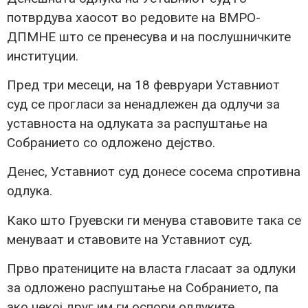
потврдува хаосот во редовите на ВМРО-
ДПМНЕ што се пренесува и на послушничките
институции.
Пред три месеци, на 18 февруари Уставниот
суд се прогласи за ненадлежен да одлучи за
уставноста на одлуката за распуштање на
Собранието со одложено дејство.
Денес, Уставниот суд донесе сосема спротивна
одлука.
Како што Груевски ги менува ставовите така се
менуваат и ставовите на Уставниот суд.
Прво пратениците на власта гласаат за одлуки
за одложено распуштање на Собранието, па
ако некој друг им ги оспори одлуките