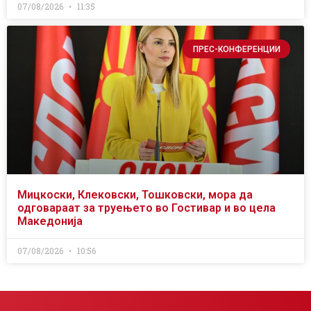
07/08/2026
11:35
ПРЕС-КОНФЕРЕНЦИИ
Мицкоски, Клековски, Тошковски, мора да
одговараат за труењето во Гостивар и во цела
Македонија
07/08/2026
10:56