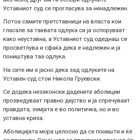
Уставниот суд се прогласува за ненадлежен.
Потоа самите претставници на власта кои
гласале за таквата одлука си ја оспоруваат
како неуставна, а Уставниот суд одеднаш се
просветлува и сфаќа дека е надлежен и ја
поништува таа одлука.
На сите им е јасно дека зад одлуките на
Уставен суд стои Никола Груевски.
Се додека незаконски дадените аболиции
прозведуваат правно дејство и ја спречуваат
правдата, земјата е во политичка, но и во
уставна криза.
Аболицијата мора целосно да се поништи и ќе