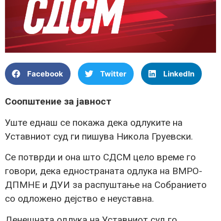
Facebook
Twitter
LinkedIn
Соопштение за јавност
Уште еднаш се покажа дека одлуките на
Уставниот суд ги пишува Никола Груевски.
Се потврди и она што СДСМ цело време го
говори, дека едностраната одлука на ВМРО-
ДПМНЕ и ДУИ за распуштање на Собранието
со одложено дејство е неуставна.
Денешната одлука на Уставниот суд го