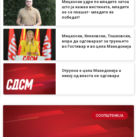
Мицкоски удри по младите затоа
што ја кажаа вистината, младите
не се плашат- младите ќе
победат!
Мицкоски, Клековски, Тошковски,
мора да одговараат за труењето
во Гостивар и во цела Македонија
Отруена е цела Македонија а
никој од власта не одговара
СООПШТЕНИЈА