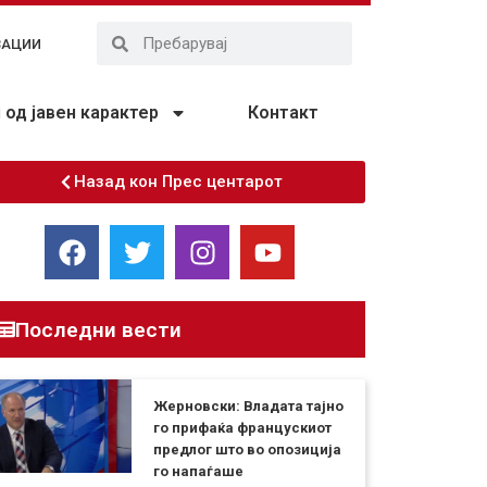
ЗАЦИИ
од јавен карактер
Контакт
Назад кон Прес центарот
Последни вести
Жерновски: Владата тајно
го прифаќа францускиот
предлог што во опозиција
го напаѓаше