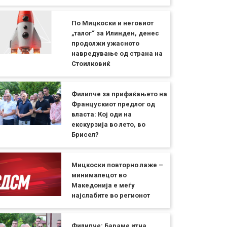
По Мицкоски и неговиот
„талог“ за Илинден, денес
продолжи ужасното
навредување од страна на
Стоилковиќ
Филипче за прифаќањето на
Францускиот предлог од
власта: Кој оди на
екскурзија во лето, во
Брисел?
Мицкоски повторно лаже –
минималецот во
Македонија е меѓу
најслабите во регионот
Филипче: Бараме итна