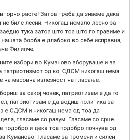
торно расте! Затоа треба да знаеме дека
 не биле лесни. Никогаш немало лесно за
заедно тука затоа што тоа што го правиме и
 нашата борба е длабоко во себе исправна,
рече Филипче.
лните избори во Куманово зборуваше и за
а патриотизмот од кој СДСМ никогаш нема
те на масовна излезност на гласање.
ориш за секој човек, патриотизам е да го
ел, патриотизам е да водиш политика за
оа е СДСМ и никогаш нема од тоа да
дела, гласаме со разум. Гласаме со срце.
е подобро и дека тоа подобро почнува од
 за Куманово. Гласаме за промени и силен