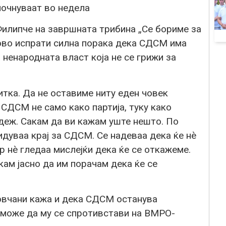
почнуваат во недела
илипче на завршната трибина „Се бориме за
ово испрати силна порака дека СДСМ има
на ненародната власт која не се грижи за
итка. Да не оставиме ниту еден човек
 СДСМ не само како партија, туку како
деж. Сакам да ви кажам уште нешто. По
дуваа крај за СДСМ. Се надеваа дека ќе нè
р нè гледаа мислејќи дека ќе се откажеме.
кам јасно да им порачам дека ќе се
вчани кажа и дека СДСМ останува
ја може да му се спротивстави на ВМРО-