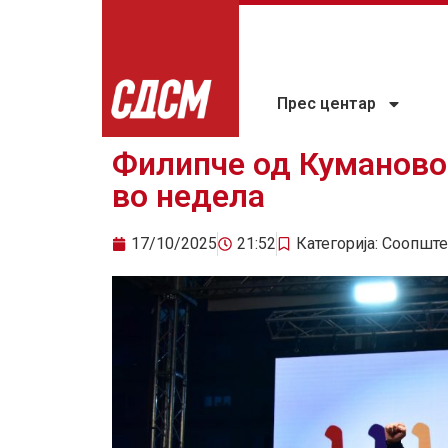
Прес центар
Филипче од Куманово
во недела
17/10/2025
21:52
Категорија:
Соопште