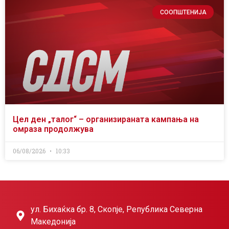
СООПШТЕНИЈА
Цел ден „талог“ – организираната кампања на
омраза продолжува
06/08/2026
10:33
ул. Бихаќка бр. 8, Скопје, Република Северна
Македонија