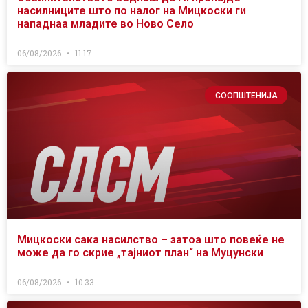
насилниците што по налог на Мицкоски ги
нападнаа младите во Ново Село
06/08/2026
11:17
СООПШТЕНИЈА
Мицкоски сака насилство – затоа што повеќе не
може да го скрие „тајниот план“ на Муцунски
06/08/2026
10:33