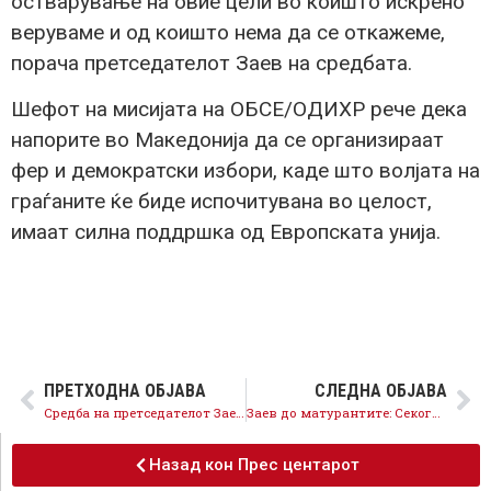
остварување на овие цели во коишто искрено
веруваме и од коишто нема да се откажеме,
порача претседателот Заев на средбата.
Шефот на мисијата на ОБСЕ/ОДИХР рече дека
напорите во Македонија да се организираат
фер и демократски избори, каде што волјата на
граѓаните ќе биде испочитувана во целост,
имаат силна поддршка од Европската унија.
ПРЕТХОДНА ОБЈАВА
СЛЕДНА ОБЈАВА
Средба на претседателот Заев со Хојт Ји: Поништување на одлуката за аболиција што поскоро
Заев до матурантите: Секогаш да сте успешни и среќни
Назад кон Прес центарот