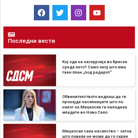
Последни вести
Кој оди на екскурзија во Брисел
среде лето? Само оној што има
таен план „под радарот“
Обвинителството веднаш да ги
пронајде насилниците што по
налог на Мицкоски ги нападнаа
младите во Ново Село
Мицкоски сака насилство – затоа
што повеќе не може да го скрие