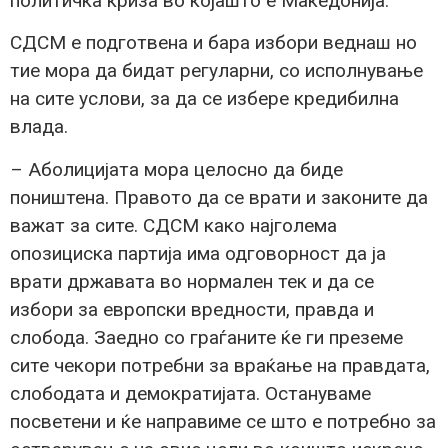
политичка криза во којашто е Македонија.
СДСМ е подготвена и бара избори веднаш но
тие мора да бидат регуларни, со исполнување
на сите услови, за да се избере кредибилна
влада.
– Аболицијата мора целосно да биде
поништена. Правото да се врати и законите да
важат за сите. СДСМ како најголема
опозициска партија има одговорност да ја
врати државата во нормален тек и да се
избори за европски вредности, правда и
слобода. Заедно со граѓаните ќе ги преземе
сите чекори потребни за враќање на правдата,
слободата и демократијата. Остануваме
посветени и ќе направиме се што е потребно за