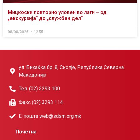
Мицкоски повторно уловен во лаги – од
„екскурзија“ до „службен дел“
08/08/2026
12:55
ул. Бихаќка бр. 8, Скопје, Република Северна
Македонија
Тел. (02) 3293 100
Факс (02) 3293 114
Е-пошта web@sdsm.org.mk
Почетна