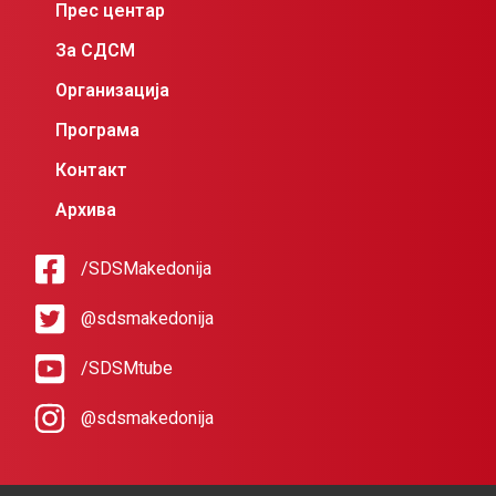
Прес центар
За СДСМ
Организација
Програма
Контакт
Архива
/SDSMakedonija
@sdsmakedonija
/SDSMtube
@sdsmakedonija