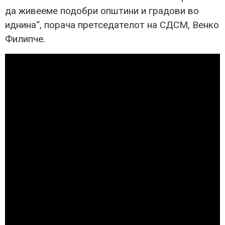
да живееме подобри општини и градови во
иднина“, порача претседателот на СДСМ, Венко
Филипче.