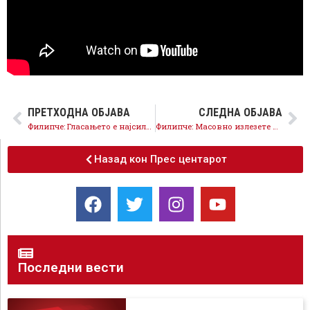
ПРЕТХОДНА ОБЈАВА
СЛЕДНА ОБЈАВА
Филипче: Гласањето е најсилниот протест против неспособноста на власта!
Филипче: Масовно излезете во недела, да продолжи трендот на пад на поддршката на оваа владејачка гарнитура
Назад кон Прес центарот
Последни вести