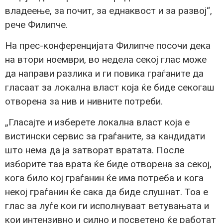
владеење, за почит, за еднаквост и за развој“,
рече Филипче.
На прес-конференцијата Филипче посочи дека
на втори ноември, во недела секој глас може
да направи разлика и ги повика граѓаните да
гласаат за локална власт која ќе биде секогаш
отворена за нив и нивните потреби.
„Гласајте и изберете локална власт која е
вистински сервис за граѓаните, за кандидати
што нема да ја затворат вратата. После
изборите таа врата ќе биде отворена за секој,
кога било кој граѓанин ќе има потреба и кога
некој граѓанин ќе сака да биде слушнат. Тоа е
глас за луѓе кои ги исполнуваат ветувањата и
кои интензивно и силно и посветено ќе работат