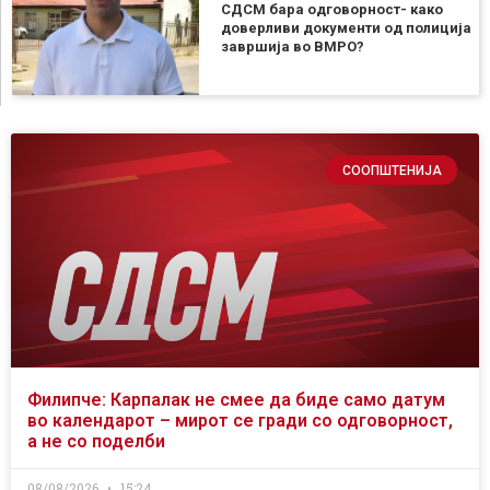
СДСМ бара одговорност- како
доверливи документи од полиција
завршија во ВМРО?
СООПШТЕНИЈА
Филипче: Карпалак не смее да биде само датум
во календарот – мирот се гради со одговорност,
а не со поделби
08/08/2026
15:24