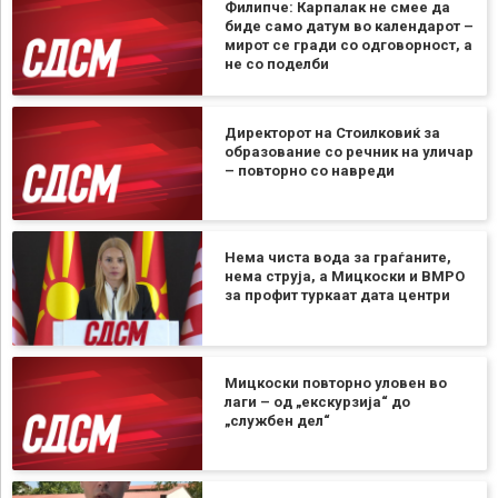
Филипче: Карпалак не смее да
биде само датум во календарот –
мирот се гради со одговорност, а
не со поделби
Директорот на Стоилковиќ за
образование со речник на уличар
– повторно со навреди
Нема чиста вода за граѓаните,
нема струја, а Мицкоски и ВМРО
за профит туркаат дата центри
Мицкоски повторно уловен во
лаги – од „екскурзија“ до
„службен дел“