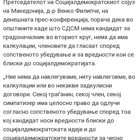
Претседателот на Социјалдемократскиот сојуз
на Македонија, д-р Венко Филипче, на
денешната прес-конференција, порача дека во
општините каде што СДСМ нема кандидат за
градоначалник во вториот круг, нема да има
калкулации, членовите да гласаат според
сопственото убедување и за вредности кои се
блиски до социјалдемократијата.
„Ние нема да навлегуваме, ниту навлеговме, во
калкулации или во некакви задкулисни
договори. Секој граѓанин, секој член, секој
симпатизер има целосно право да одлучи
согласно сопственото убедување според тоа
кој кандидат носи вредности блиски до
социјалдемократската идеја и до
социјалдемократските вредности за чесно