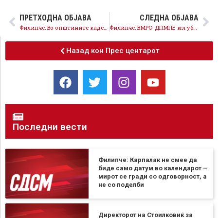
ПРЕТХОДНА ОБЈАВА
СЛЕДНА ОБЈАВА
Филипче: Во општините каде немаме кандидат членовите да гласаат по сопствено убедување и вредностите
Филипче: ВМРО-ДПМНЕ изгуби над 140.000 гласови, народот не се купува и не се потценува
Назад кон Прес центарот
Последни вести
Филипче: Карпалак не смее да
биде само датум во календарот –
мирот се гради со одговорност, а
не со поделби
Директорот на Стоилковиќ за