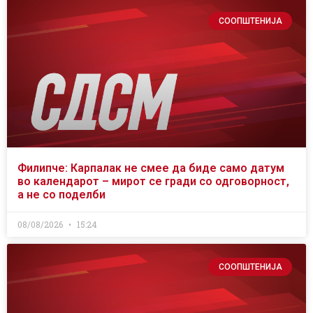
СООПШТЕНИЈА
Филипче: Карпалак не смее да биде само датум
во календарот – мирот се гради со одговорност,
а не со поделби
08/08/2026
15:24
СООПШТЕНИЈА