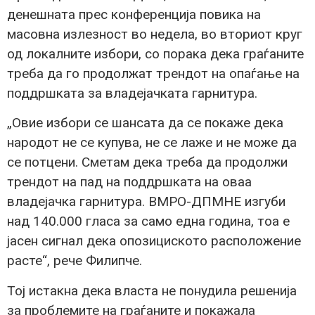
денешната прес конференција повика на
масовна излезност во недела, во вториот круг
од локалните избори, со порака дека граѓаните
треба да го продолжат трендот на опаѓање на
поддршката за владејачката гарнитура.
„Овие избори се шансата да се покаже дека
народот не се купува, не се лаже и не може да
се потцени. Сметам дека треба да продолжи
трендот на пад на поддршката на оваа
владејачка гарнитура. ВМРО-ДПМНЕ изгуби
над 140.000 гласа за само една година, тоа е
јасен сигнал дека опозициското расположение
расте“, рече Филипче.
Тој истакна дека власта не понудила решенија
за проблемите на граѓаните и покажала