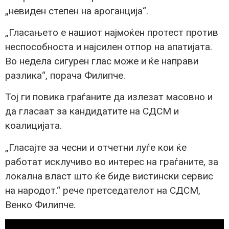
„невиден степен на ароганција“.
„Гласањето е нашиот најмоќен протест против
неспособноста и најсилен отпор на апатијата.
Во недела сигурен глас може и ќе направи
разлика“, порача Филипче.
Тој ги повика граѓаните да излезат масовно и
да гласаат за кандидатите на СДСМ и
коалицијата.
„Гласајте за чесни и отчетни луѓе кои ќе
работат исклучиво во интерес на граѓаните, за
локална власт што ќе биде вистински сервис
на народот.“ рече претседателот на СДСМ,
Венко Филипче.