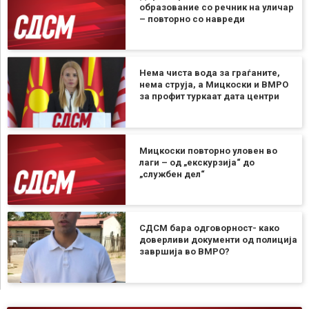
образование со речник на уличар
– повторно со навреди
Нема чиста вода за граѓаните,
нема струја, а Мицкоски и ВМРО
за профит туркаат дата центри
Мицкоски повторно уловен во
лаги – од „екскурзија“ до
„службен дел“
СДСМ бара одговорност- како
доверливи документи од полиција
завршија во ВМРО?