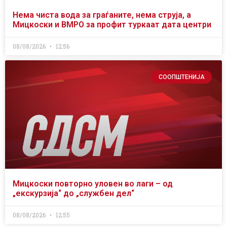
Нема чиста вода за граѓаните, нема струја, а
Мицкоски и ВМРО за профит туркаат дата центри
08/08/2026
12:56
СООПШТЕНИЈА
Мицкоски повторно уловен во лаги – од
„екскурзија“ до „службен дел“
08/08/2026
12:55