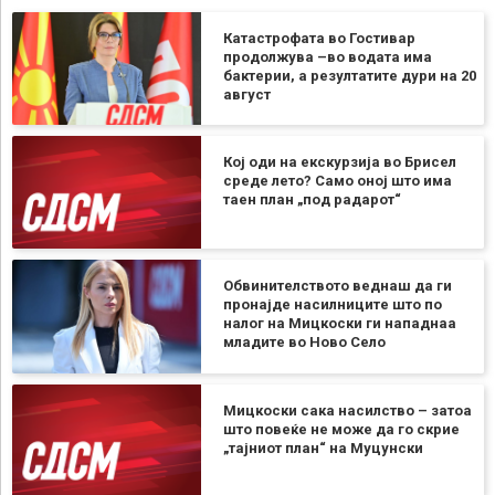
Катастрофата во Гостивар
продолжува –во водата има
бактерии, а резултатите дури на 20
август
Кој оди на екскурзија во Брисел
среде лето? Само оној што има
таен план „под радарот“
Обвинителството веднаш да ги
пронајде насилниците што по
налог на Мицкоски ги нападнаа
младите во Ново Село
Мицкоски сака насилство – затоа
што повеќе не може да го скрие
„тајниот план“ на Муцунски