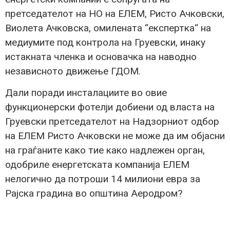
претседателот на НО на ЕЛЕМ, Ристо Ачковски,
Виолета Ачковска, омилената “експертка“ на
медиумите под контрола на Груевски, инаку
истакната членка и основачка на наводно
независното движење ГДОМ.
Дали поради инсталациите во овие
функционерски фотелји добиени од власта на
Груевски претседателот на Надзорниот одбор
на ЕЛЕМ Ристо Ачковски не може да им објасни
на граѓаните како тие како надлежен орган,
одобриле енергетската компанија ЕЛЕМ
нелогично да потроши 14 милиони евра за
Рајска градина во општина Аеродром?