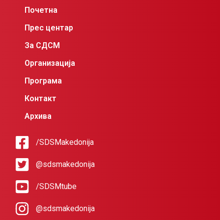
Почетна
Прес центар
За СДСМ
Организација
Програма
Контакт
Архива
/SDSMakedonija
@sdsmakedonija
/SDSMtube
@sdsmakedonija