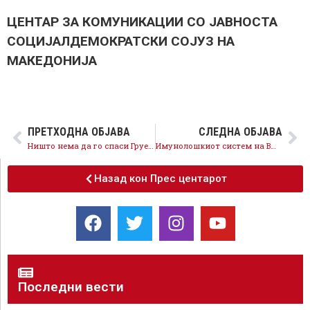
ЦЕНТАР ЗА КОМУНИКАЦИИ СО ЈАВНОСТА
СОЦИЈАЛДЕМОКРАТСКИ СОЈУЗ НА
МАКЕДОНИЈА
ПРЕТХОДНА ОБЈАВА
СЛЕДНА ОБЈАВА
Ништо нема да го спаси Груевски од одговорност, најмалку лагите на медиумските курири
Имунолошкиот систем на ВМРО-ДПМНЕ
Назад кон Прес центарот
Последни вести