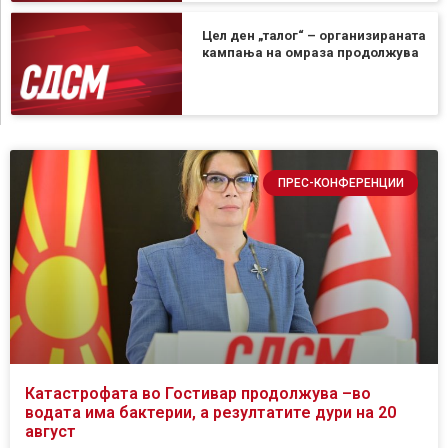
Цел ден „талог“ – организираната
кампања на омраза продолжува
ПРЕС-КОНФЕРЕНЦИИ
Катастрофата во Гостивар продолжува –во
водата има бактерии, а резултатите дури на 20
август