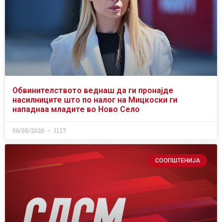
Обвинителството веднаш да ги пронајде
насилниците што по налог на Мицкоски ги
нападнаа младите во Ново Село
06/08/2026
11:17
СООПШТЕНИЈА