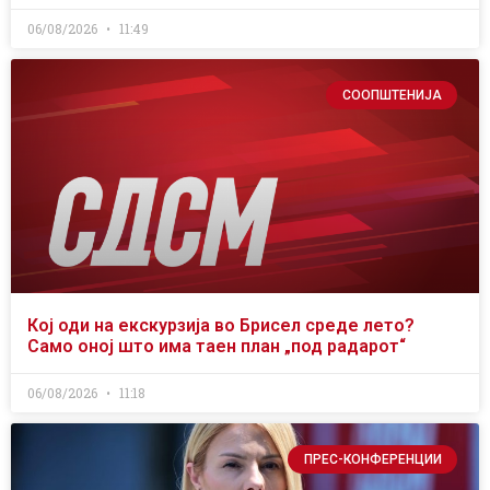
06/08/2026
11:49
СООПШТЕНИЈА
Кој оди на екскурзија во Брисел среде лето?
Само оној што има таен план „под радарот“
06/08/2026
11:18
ПРЕС-КОНФЕРЕНЦИИ