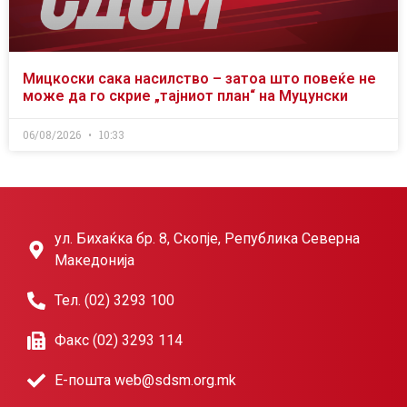
Мицкоски сака насилство – затоа што повеќе не
може да го скрие „тајниот план“ на Муцунски
06/08/2026
10:33
ул. Бихаќка бр. 8, Скопје, Република Северна
Македонија
Тел. (02) 3293 100
Факс (02) 3293 114
Е-пошта web@sdsm.org.mk