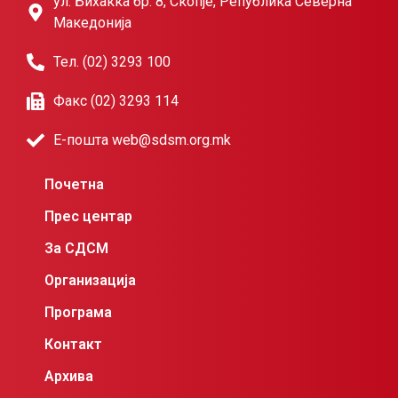
ул. Бихаќка бр. 8, Скопје, Република Северна
Македонија
Тел. (02) 3293 100
Факс (02) 3293 114
Е-пошта web@sdsm.org.mk
Почетна
Прес центар
За СДСМ
Организација
Програма
Контакт
Архива