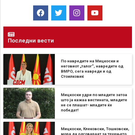
Последни вести
По навредите на Мицкоски и
неговиот „талог“, навредите од
ВМРО, сега навреди и од
Стоилковиќ
Мицкоски удри по младите затоа
што ја кажаа вистината, младите
не се плашат- младите ќе
победат!
Мицкоски, Клековски, Тошковски,
мора да одговараат за труењето