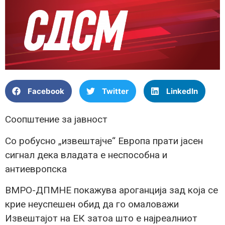
Facebook
Twitter
LinkedIn
Соопштение за јавност
Со робусно „извештајче“ Европа прати јасен
сигнал дека владата е неспособна и
антиевропска
ВМРО-ДПМНЕ покажува ароганција зад која се
крие неуспешен обид да го омаловажи
Извештајот на ЕК затоа што е најреалниот