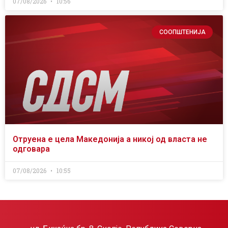
07/08/2026
10:56
СООПШТЕНИЈА
Отруена е цела Македонија а никој од власта не
одговара
07/08/2026
10:55