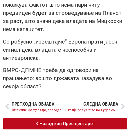
покажува фактот што нема пари ниту
предвиден буџет за спроведување на Планот
за раст, што значи дека владата на Мицкоски
нема капацитет.
Со робусно „извештајче“ Европа прати јасен
сигнал дека владата е неспособна и
антиевропска.
ВМРО-ДПМНЕ треба да одговори на
прашањето: зошто државата назадува во
секоја област?
ПРЕТХОДНА ОБЈАВА
СЛЕДНА ОБЈАВА
Филипче: За правда, слобода и безбедност владата доби единица од ЕУ – драматичен пад во споредба со лани
Скопје се гушеше во ѓубре со месеци само за Орце да прави ПР трикови
Назад кон Прес центарот