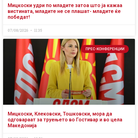
Мицкоски удри по младите затоа што ја кажаа
вистината, младите не се плашат- младите ќе
победат!
07/08/2026
11:35
ПРЕС-КОНФЕРЕНЦИИ
Мицкоски, Клековски, Тошковски, мора да
одговараат за труењето во Гостивар и во цела
Македонија