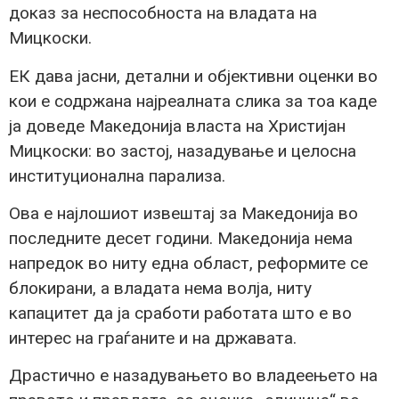
доказ за неспособноста на владата на
Мицкоски.
ЕК дава јасни, детални и објективни оценки во
кои е содржана најреалната слика за тоа каде
ја доведе Македонија власта на Христијан
Мицкоски: во застој, назадување и целосна
институционална парализа.
Ова е најлошиот извештај за Македонија во
последните десет години. Македонија нема
напредок во ниту една област, реформите се
блокирани, а владата нема волја, ниту
капацитет да ја сработи работата што е во
интерес на граѓаните и на државата.
Драстично е назадувањето во владеењето на