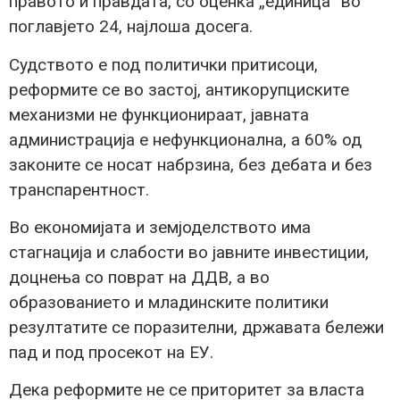
правото и правдата, со оценка „единица“ во
поглавјето 24, најлоша досега.
Судството е под политички притисоци,
реформите се во застој, антикорупциските
механизми не функционираат, јавната
администрација е нефункционална, а 60% од
законите се носат набрзина, без дебата и без
транспарентност.
Во економијата и земјоделството има
стагнација и слабости во јавните инвестиции,
доцнења со поврат на ДДВ, а во
образованието и младинските политики
резултатите се поразителни, државата бележи
пад и под просекот на ЕУ.
Дека реформите не се приторитет за власта