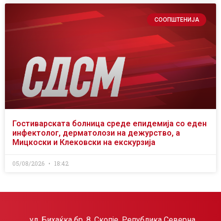
СООПШТЕНИЈА
Гостиварската болница среде епидемија со еден
инфектолог, дерматолози на дежурство, а
Мицкоски и Клековски на екскурзија
05/08/2026
18:42
ул. Бихаќка бр. 8, Скопје, Република Северна