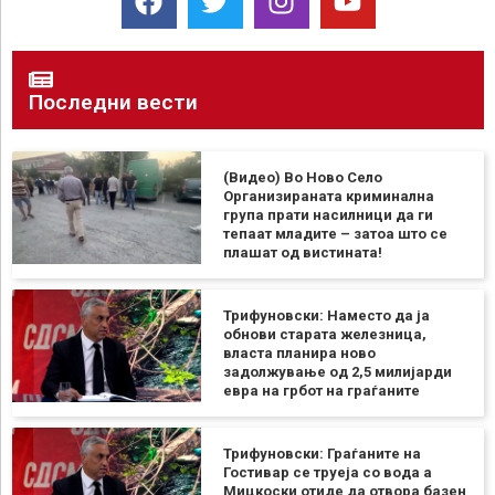
Последни вести
(Видео) Во Ново Село
Организираната криминална
група прати насилници да ги
тепаат младите – затоа што се
плашат од вистината!
Трифуновски: Наместо да ја
обнови старата железница,
власта планира ново
задолжување од 2,5 милијарди
евра на грбот на граѓаните
Трифуновски: Граѓаните на
Гостивар се труеја со вода а
Мицкоски отиде да отвора базен