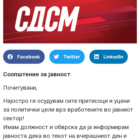
Facebook
Twitter
LinkedIn
Соопштение за јавност
Почитувани,
Најостро ги осудувам сите притисоци и уцени
за политички цели врз вработените во јавниот
сектор!
Имам должност и обврска да ја информирам
јавноста дека во текот на вчерашниот ден и