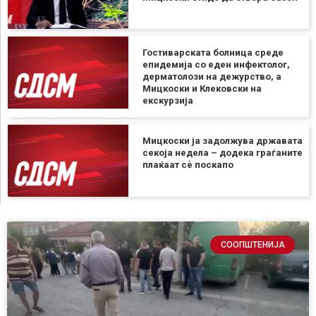
Гостиварската болница среде
епидемија со еден инфектолог,
дерматолози на дежурство, а
Мицкоски и Клековски на
екскурзија
Мицкоски ја задолжува државата
секоја недела – додека граѓаните
плаќаат сѐ поскапо
СООПШТЕНИЈА