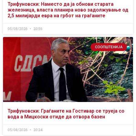
Трифуновски: Наместо да ја обнови старата
железница, власта планира ново задолжување од
2,5 милијарди евра на грбот на граѓаните
05/08/2026
20:56
СООПШТЕНИЈА
Трифуновски: Граѓаните на Гостивар се труеја со
вода а Мицкоски отиде да отвора базен
05/08/2026
20:24