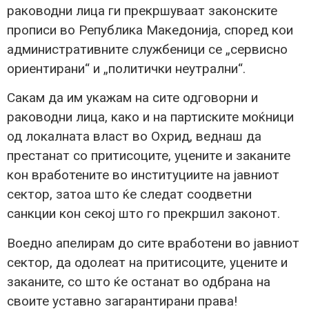
раководни лица ги прекршуваат законските
прописи во Република Македонија, според кои
административните службеници се „сервисно
ориентирани“ и „политички неутрални“.
Сакам да им укажам на сите одговорни и
раководни лица, како и на партиските моќници
од локалната власт во Охрид, веднаш да
престанат со притисоците, уцените и заканите
кон вработените во институциите на јавниот
сектор, затоа што ќе следат соодветни
санкции кон секој што го прекршил законот.
Воедно апелирам до сите вработени во јавниот
сектор, да одолеат на притисоците, уцените и
заканите, со што ќе останат во одбрана на
своите уставно загарантирани права!