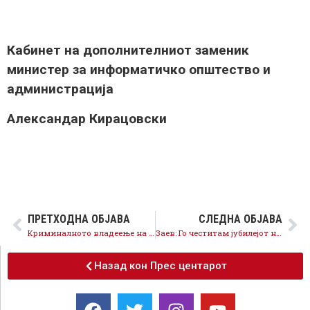
Кабинет на дополнителниот заменик
министер за информатичко општество и
администрација
Александар Кирацовски
ПРЕТХОДНА ОБЈАВА
СЛЕДНА ОБЈАВА
Криминалното владеење на Никола Груевски ги уништи земјоделците
Заев: Го честитам јубилeјот на СДСМ, годинава следи и роденденот на слободна Македонија!
Назад кон Прес центарот