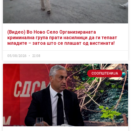
(Видео) Во Ново Село Организираната
криминална група прати насилници да ги тепаат
младите – затоа што се плашат од вистината!
05/08/2026
21:08
СООПШТЕНИЈА