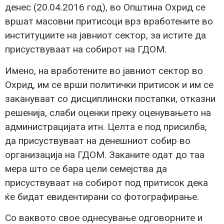
денес (20.04.2016 год), во Општина Охрид се
вршат масовни притисоци врз вработените во
институциите на јавниот сектор, за истите да
присуствуваат на собирот на ГДОМ.
Имено, на вработените во јавниот сектор во
Охрид, им се врши политички притисок и им се
закануваат со дисциплински постапки, отказни
решенија, слаби оценки преку оценувањето на
администрацијата итн. Целта е под присилба,
да присуствуваат на денешниот собир во
организација на ГДОМ. Заканите одат до таа
мера што се бара цели семејства да
присуствуваат на собирот под притисок дека
ќе бидат евидентирани со фотографирање.
Со ваквото свое однесување одговорните и