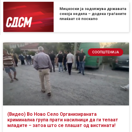
Мицкоски ја задолжува државата
секоја недела – додека граѓаните
плаќаат сѐ поскапо
СООПШТЕНИЈА
(Видео) Во Ново Село Организираната
криминална група прати насилници да ги тепаат
младите – затоа што се плашат од вистината!