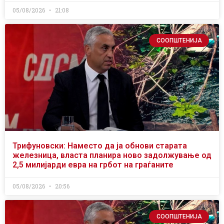
05/08/2026
21:08
СООПШТЕНИЈА
Трифуновски: Наместо да ја обнови старата
железница, власта планира ново задолжување од
2,5 милијарди евра на грбот на граѓаните
05/08/2026
20:56
СООПШТЕНИЈА