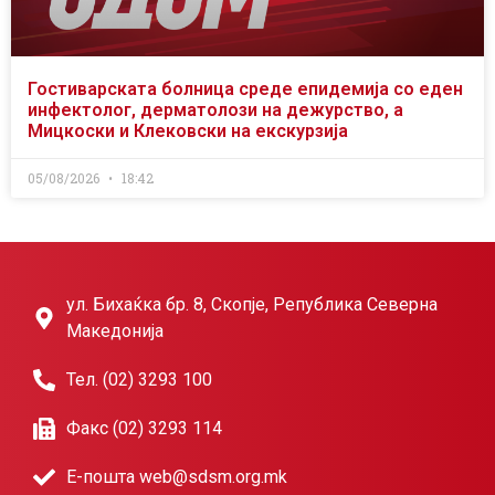
Гостиварската болница среде епидемија со еден
инфектолог, дерматолози на дежурство, а
Мицкоски и Клековски на екскурзија
05/08/2026
18:42
ул. Бихаќка бр. 8, Скопје, Република Северна
Македонија
Тел. (02) 3293 100
Факс (02) 3293 114
Е-пошта web@sdsm.org.mk