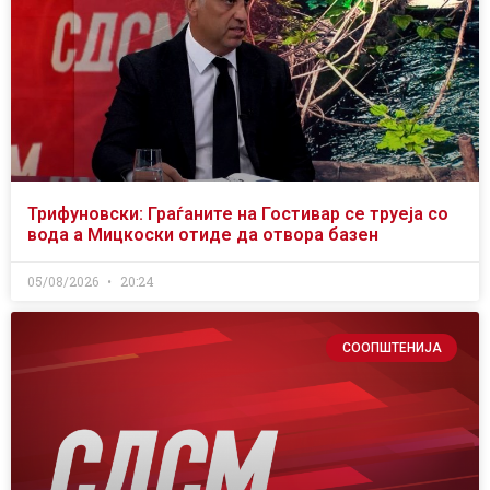
Трифуновски: Граѓаните на Гостивар се труеја со
вода а Мицкоски отиде да отвора базен
05/08/2026
20:24
СООПШТЕНИЈА