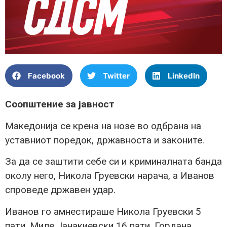
Facebook
Twitter
LinkedIn
Соопштение за јавност
Македонија се крена на нозе во одбрана на
уставниот поредок, државноста и законите.
За да се заштити себе си и криминалната банда
околу него, Никола Груевски нарача, а Иванов
спроведе државен удар.
Иванов го амнестираше Никола Груевски 5
пати, Миле Јанакиевски 16 пати, Гордана