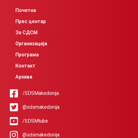
Почетна
Прес центар
За СДСМ
Организација
Програма
Контакт
Архива
/SDSMakedonija
@sdsmakedonija
/SDSMtube
@sdsmakedonija