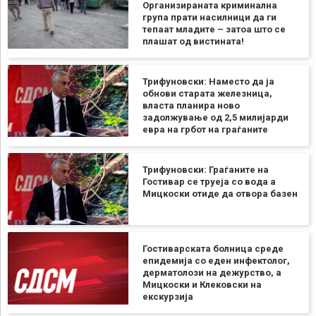
Организираната криминална
група прати насилници да ги
тепаат младите – затоа што се
плашат од вистината!
Трифуновски: Наместо да ја
обнови старата железница,
власта планира ново
задолжување од 2,5 милијарди
евра на грбот на граѓаните
Трифуновски: Граѓаните на
Гостивар се труеја со вода а
Мицкоски отиде да отвора базен
Гостиварската болница среде
епидемија со еден инфектолог,
дерматолози на дежурство, а
Мицкоски и Клековски на
екскурзија