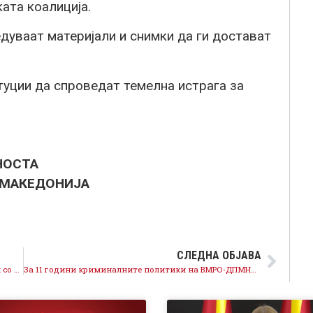
ата коалиција.
дуваат материјали и снимки да ги достават
туции да спроведат темелна истрага за
НОСТА
 МАКЕДОНИЈА
СЛЕДНА ОБЈАВА
Потврдена е поврзаноста на медиумските курири со партиските испостави во Уставниот суд
За 11 години криминалните политики на ВМРО-ДПМНЕ ја запустија општина Аеродром