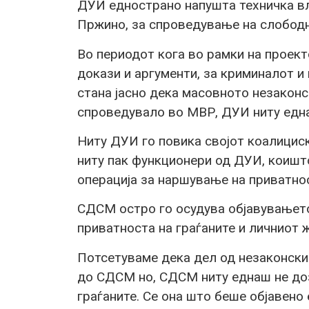
ДУИ еднострано напушта техничка в
Пржино, за спроведување на слободн
Во периодот кога во рамки на проект
докази и аргументи, за криминалот и 
стана јасно дека масовното незакон
спроведувало во МВР, ДУИ ниту една
Ниту ДУИ го повика својот коалици
ниту пак функционери од ДУИ, коишт
операција за наршување на приватнос
СДСМ остро го осудува објавувањет
приватноста на граѓаните и личниот 
Потсетуваме дека дел од незаконски
до СДСМ но, СДСМ ниту еднаш не доз
граѓаните. Се она што беше објавено 