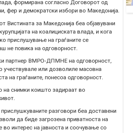
лада, формирана согласно Договорот од
и, фер и демократски избори во Македонија.
от Вистината за Македонија беа објавувани
курупцијата на коалициската влада, и кога
ско прислушување на граѓаните се
ш не повика на одговорност.
ски партнер ВМРО-ДПМНЕ на одговорност,
о учествувале или дозволиле масовна
та на граѓаните, понесоа одговорност.
о на снимки коишто задираат во
живот.
 прислушкуваните разговори беа доставени
воли да биде загрозена приватноста на
е во интерес на јавноста и соочување со