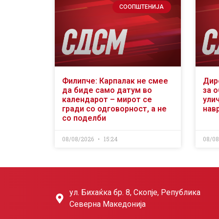
СООПШТЕНИЈА
Филипче: Карпалак не смее
Дир
да биде само датум во
за 
календарот – мирот се
ули
гради со одговорност, а не
нав
со поделби
08/08/2026
15:24
08/0
ул. Бихаќка бр. 8, Скопје, Република
Северна Македонија