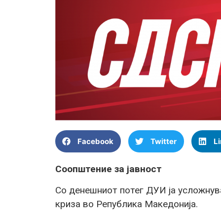
Facebook
Twitter
L
Соопштение за јавност
Со денешниот потег ДУИ ја усложнув
криза во Република Македонија.