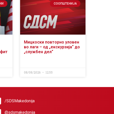
ИИ
СООПШТЕНИЈА
Мицкоски повторно уловен
во лаги – од „екскурзија“ до
офит
„службен дел“
08/08/2026
12:55
/SDSMakedonija
@sdsmakedonija