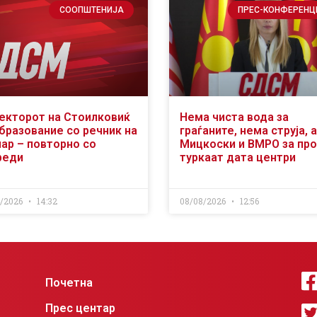
СООПШТЕНИЈА
ПРЕС-КОНФЕРЕНЦ
екторот на Стоилковиќ
Нема чиста вода за
образование со речник на
граѓаните, нема струја, а
чар – повторно со
Мицкоски и ВМРО за пр
реди
туркаат дата центри
8/2026
14:32
08/08/2026
12:56
Почетна
Прес центар