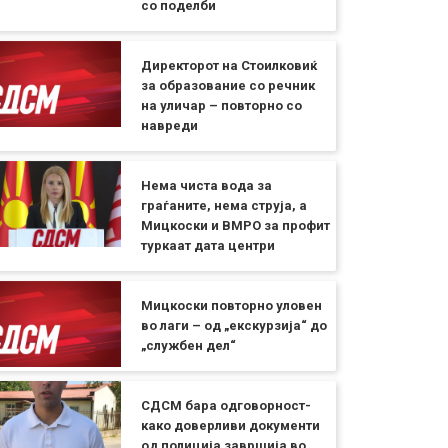
со поделби
Директорот на Стоилковиќ
за образование со речник
на уличар – повторно со
навреди
Нема чиста вода за
граѓаните, нема струја, а
Мицкоски и ВМРО за профит
туркаат дата центри
Мицкоски повторно уловен
во лаги – од „екскурзија“ до
„службен дел“
СДСМ бара одговорност-
како доверливи документи
од полиција завршија во