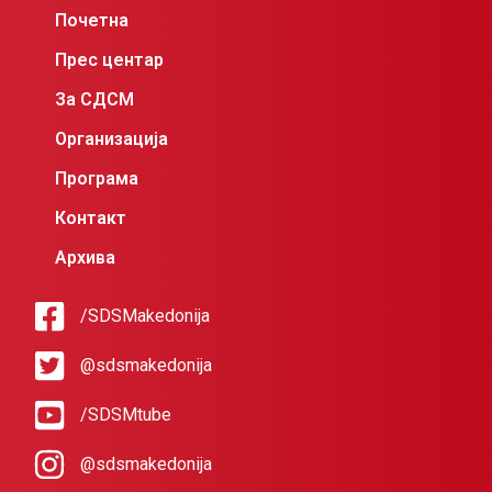
Почетна
Прес центар
За СДСМ
Организација
Програма
Контакт
Архива
/SDSMakedonija
@sdsmakedonija
/SDSMtube
@sdsmakedonija