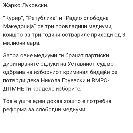
Жарко Луковски.
“Курир”, “Република” и “Радио слободна
Македонија” се три провладини медиуми,
коишто за три години оствариле приходи од 3
милиони евра.
Затоа овие медиуми ги бранат партиски
диригираните одлуки на Уставниот суд во
одбрана на изборниот криминал бидејќи се
потврди дека Никола Груевски и ВМРО-
ДПМНЕ ги краделе изборите.
Тоа е уште еден доказ зошто е потребна
реформа за слободни медиуми.