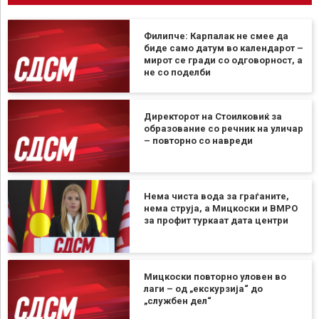
Филипче: Карпалак не смее да
биде само датум во календарот –
мирот се гради со одговорност, а
не со поделби
Директорот на Стоилковиќ за
образование со речник на уличар
– повторно со навреди
Нема чиста вода за граѓаните,
нема струја, а Мицкоски и ВМРО
за профит туркаат дата центри
Мицкоски повторно уловен во
лаги – од „екскурзија“ до
„службен дел“