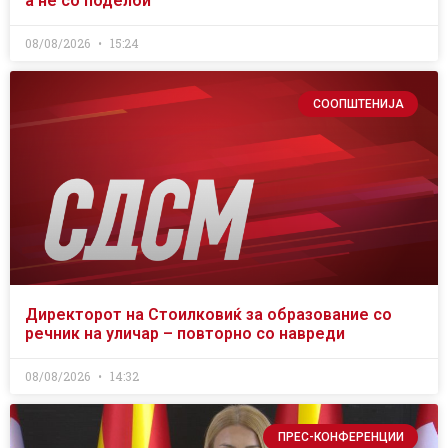
а не со поделби
08/08/2026
15:24
СООПШТЕНИЈА
Директорот на Стоилковиќ за образование со
речник на уличар – повторно со навреди
08/08/2026
14:32
ПРЕС-КОНФЕРЕНЦИИ