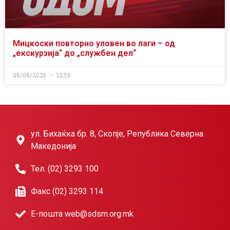
Мицкоски повторно уловен во лаги – од
„екскурзија“ до „службен дел“
08/08/2026
12:55
ул. Бихаќка бр. 8, Скопје, Република Северна
Македонија
Тел. (02) 3293 100
Факс (02) 3293 114
Е-пошта web@sdsm.org.mk