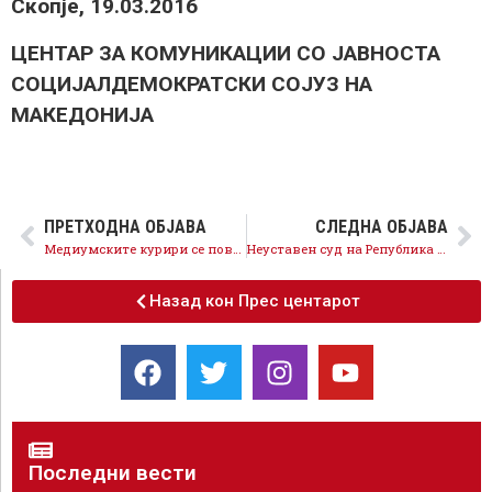
Скопје, 19.03.2016
ЦЕНТАР ЗА КОМУНИКАЦИИ СО ЈАВНОСТА
СОЦИЈАЛДЕМОКРАТСКИ СОЈУЗ НА
МАКЕДОНИЈА
ПРЕТХОДНА ОБЈАВА
СЛЕДНА ОБЈАВА
Медиумските курири се поврзани со партиските инсталации во Уставниот суд
Неуставен суд на Република Апсурдистан
Назад кон Прес центарот
Последни вести