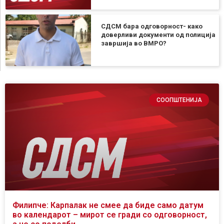
СДСМ бара одговорност- како
доверливи документи од полиција
завршија во ВМРО?
СООПШТЕНИЈА
Филипче: Карпалак не смее да биде само датум
во календарот – мирот се гради со одговорност,