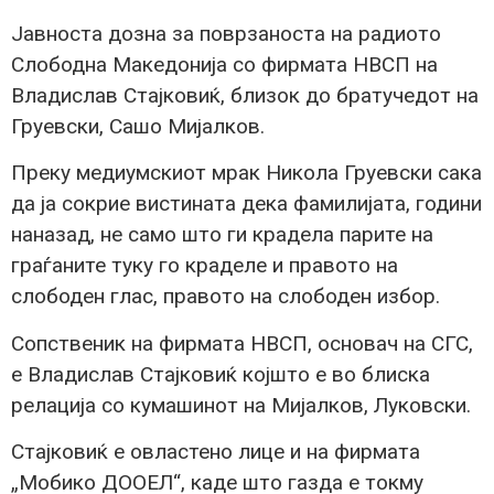
Јавноста дозна за поврзаноста на радиото
Слободна Македонија со фирмата НВСП на
Владислав Стајковиќ, близок до братучедот на
Груевски, Сашо Мијалков.
Преку медиумскиот мрак Никола Груевски сака
да ја сокрие вистината дека фамилијата, години
наназад, не само што ги крадела парите на
граѓаните туку го краделе и правото на
слободен глас, правото на слободен избор.
Сопственик на фирмата НВСП, основач на СГС,
е Владислав Стајковиќ којшто е во блиска
релација со кумашинот на Мијалков, Луковски.
Стајковиќ е овластено лице и на фирмата
„Мобико ДООЕЛ“, каде што газда е токму