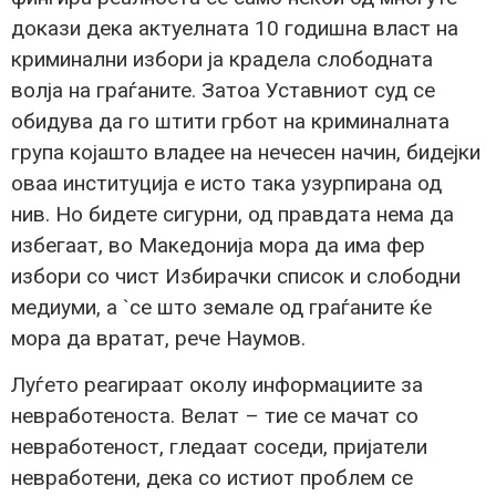
докази дека актуелната 10 годишна власт на
криминални избори ја крадела слободната
волја на граѓаните. Затоа Уставниот суд се
обидува да го штити грбот на криминалната
група којашто владее на нечесен начин, бидејки
оваа институција е исто така узурпирана од
нив. Но бидете сигурни, од правдата нема да
избегаат, во Македонија мора да има фер
избори со чист Избирачки список и слободни
медиуми, а `се што земале од граѓаните ќе
мора да вратат, рече Наумов.
Луѓето реагираат околу информациите за
невработеноста. Велат – тие се мачат со
невработеност, гледаат соседи, пријатели
невработени, дека со истиот проблем се