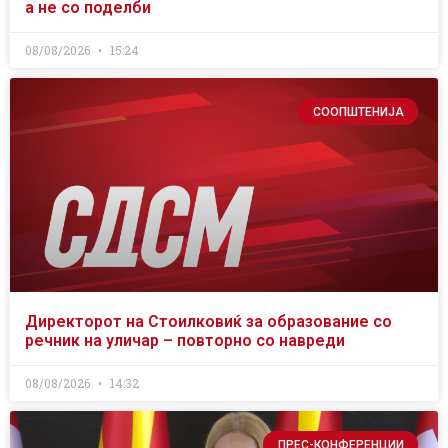
а не со поделби
08/08/2026
15:24
СООПШТЕНИЈА
Директорот на Стоилковиќ за образование со
речник на уличар – повторно со навреди
08/08/2026
14:32
ПРЕС-КОНФЕРЕНЦИИ