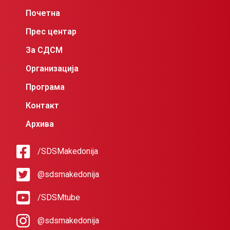
Почетна
Прес центар
За СДСМ
Организација
Програма
Контакт
Архива
/SDSMakedonija
@sdsmakedonija
/SDSMtube
@sdsmakedonija