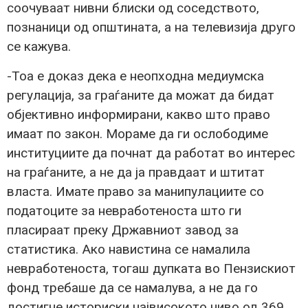
соочуваат нивни блиски од соседството,
познаници од општината, а на телевизија друго
се кажува.
-Тоа е доказ дека е неопходна медиумска
регулација, за граѓаните да можат да бидат
објективно информирани, какво што право
имаат по закон. Мораме да ги ослободиме
институциите да почнат да работат во интерес
на граѓаните, а не да ја правдаат и штитат
власта. Имате право за манипулациите со
податоците за невработеноста што ги
пласираат преку Државниот завод за
статистика. Ако навистина се намалила
невработеноста, тогаш дупката во Пензискиот
фонд требаше да се намалува, а не да го
достигне историски највисокото ниво од 369