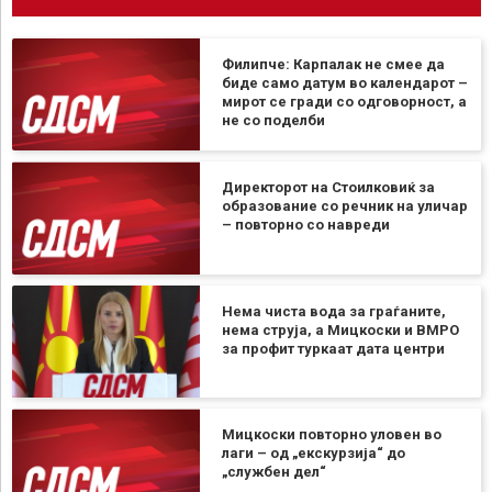
Филипче: Карпалак не смее да
биде само датум во календарот –
мирот се гради со одговорност, а
не со поделби
Директорот на Стоилковиќ за
образование со речник на уличар
– повторно со навреди
Нема чиста вода за граѓаните,
нема струја, а Мицкоски и ВМРО
за профит туркаат дата центри
Мицкоски повторно уловен во
лаги – од „екскурзија“ до
„службен дел“