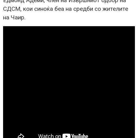
Едмонд Адеми, член на Извршниот одбор на
СДСМ, кои синоќа беа на средби со жителите
на Чаир.