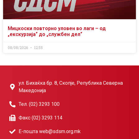
Мицкоски повторно уловен во лаги – од
„екскурзија“ до „службен дел“
08/08/2026
12:55
ул. Бихаќка бр. 8, Скопје, Република Северна
Македонија
Тел. (02) 3293 100
Факс (02) 3293 114
Е-пошта web@sdsm.org.mk