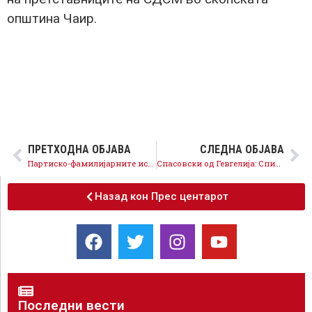
општина Чаир.
ПРЕТХОДНА ОБЈАВА
СЛЕДНА ОБЈАВА
Партиско-фамилијарните испостави на Груевски во судството се поврзани и со медиумскиот мрак
Спасовски од Гевгелија: Списокот по потреба се полнел со „изборни туристи“
Назад кон Прес центарот
Последни вести