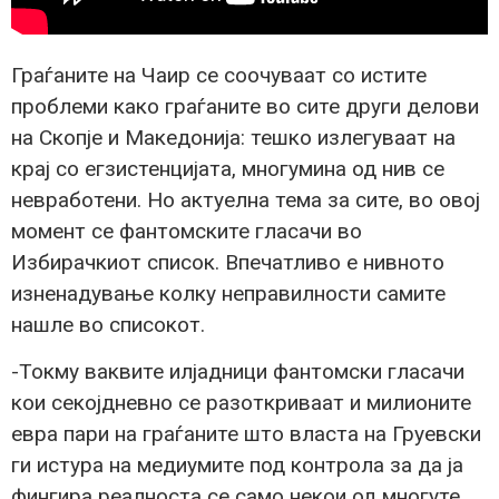
Граѓаните на Чаир се соочуваат со истите
проблеми како граѓаните во сите други делови
на Скопје и Македонија: тешко излегуваат на
крај со егзистенцијата, многумина од нив се
невработени. Но актуелна тема за сите, во овој
момент се фантомските гласачи во
Избирачкиот список. Впечатливо е нивното
изненадување колку неправилности самите
нашле во списокот.
-Токму ваквите илјадници фантомски гласачи
кои секојдневно се разоткриваат и милионите
евра пари на граѓаните што власта на Груевски
ги истура на медиумите под контрола за да ја
фингира реалноста се само некои од многуте