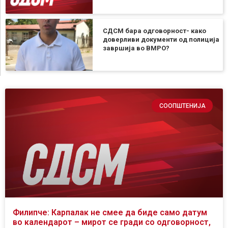
СДСМ бара одговорност- како
доверливи документи од полиција
завршија во ВМРО?
СООПШТЕНИЈА
Филипче: Карпалак не смее да биде само датум
во календарот – мирот се гради со одговорност,