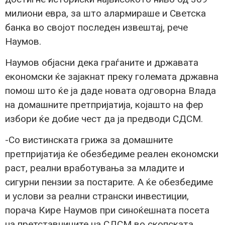
милиони евра, за што алармираше и Светска
банка во својот последен извештај, рече
Наумов.
Наумов објасни дека граѓаните и државата
економски ќе зајакнат преку големата државна
помош што ќе ја даде новата одговорна Влада
на домашните претпријатија, којашто на фер
избори ќе добие чест да ја предводи СДСМ.
-Со вистинската грижа за домашните
претпријатија ќе обезбедиме реален економски
раст, реални вработувања за младите и
сигурни пензии за постарите. А ќе обезбедиме
и услови за реални странски инвестиции,
порача Кире Наумов при синоќешната посета
на претставниците на СДСМ во скопската