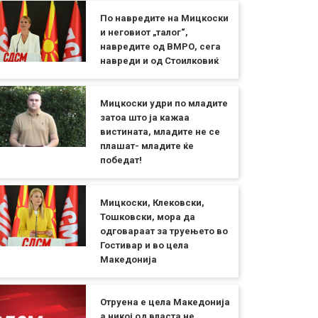
По навредите на Мицкоски
и неговиот „талог“,
навредите од ВМРО, сега
навреди и од Стоилковиќ
Мицкоски удри по младите
затоа што ја кажаа
вистината, младите не се
плашат- младите ќе
победат!
Мицкоски, Клековски,
Тошковски, мора да
одговараат за труењето во
Гостивар и во цела
Македонија
Отруена е цела Македонија
а никој од власта не