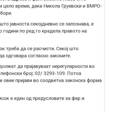
 цело време, дека Никола Груевски и ВМРО-
бори.
што јавноста секојдневно се запознава, е
 години по ред го крадела правото на
ок треба да се расчисти. Секој што
да одговара согласно законите.
должат да пријавуваат нерегуларности во
лефонски број: 02/ 3293-109. Потоа
и овие пријави во соодветна законска форма
сок е еден од предусловите за фер и