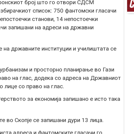
ефонскиот број што го отвори СДСМ
избирачкиот список: 750 фантомски гласачи
непостоечки станови, 14 непостоечки
сачи запишани на адреси на државни
е на државните институции и училиштата се
 урбанизам и просторно планирање во Гази
раво на глас, додека со адреса на Државниот
 лице со право на глас.
терството за економија запишано е исто така
е во Скопје се запишани дури 13 лица.
 иста адреса и фантомските гласачи го