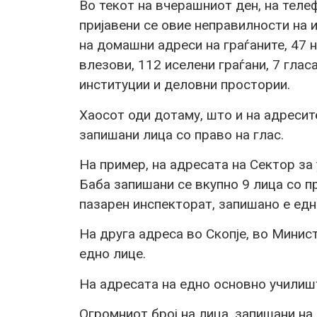
Во текот на вчерашниот ден, на тел
пријавени се овие неправилности на 
на домашни адреси на граѓаните, 47 
влезови, 112 иселени граѓани, 7 гла
институции и деловни простории.
Хаосот оди дотаму, што и на адресит
запишани лица со право на глас.
На пример, на адресата на Сектор за
Баба запишани се вкупно 9 лица со п
пазарен инспекторат, запишано е едно
На друга адреса во Скопје, во Минис
едно лице.
На адресата на едно основно училишт
Огромниот број на лица, запишани на