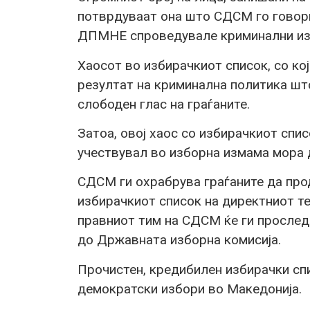
потврдуваат она што СДСМ го говори
ДПМНЕ спроведувале криминални из
Хаосот во избирачкиот список, со кој
резултат на криминална политика што
слободен глас на граѓаните.
Затоа, овој хаос со избирачкиот спис
учествувал во изборна измама мора 
СДСМ ги охрабрува граѓаните да про
избирачкиот список на директниот те
правниот тим на СДСМ ќе ги прослед
до Државната изборна комисија.
Прочистен, кредибилен избирачки спи
демократски избори во Македонија.