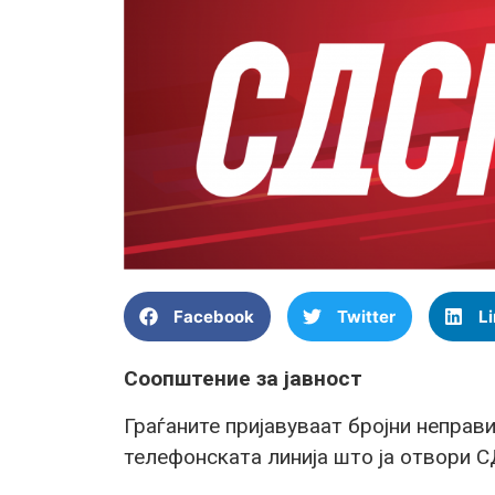
Facebook
Twitter
L
Соопштение за јавност
Граѓаните пријавуваат бројни неправ
телефонската линија што ја отвори 