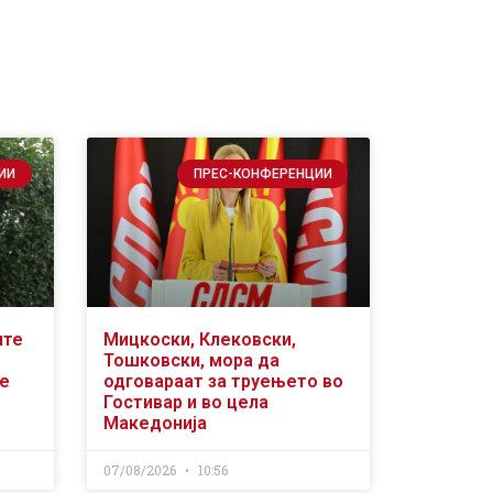
ИИ
ПРЕС-КОНФЕРЕНЦИИ
ите
Мицкоски, Клековски,
Тошковски, мора да
се
одговараат за труењето во
Гостивар и во цела
Македонија
07/08/2026
10:56