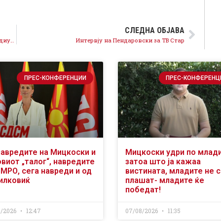
СЛЕДНА ОБЈАВА
Поврзаноста на инсталациите во судството со медиумскиот мрак – доказ за потребната реформа во медиумите
Интервју на Пендаровски за ТВ Стар
ПРЕС-КОНФЕРЕНЦИИ
ПРЕС-КОНФЕРЕНЦ
навредите на Мицкоски и
Мицкоски удри по млад
виот „талог“, навредите
затоа што ја кажаа
ВМРО, сега навреди и од
вистината, младите не 
илковиќ
плашат- младите ќе
победат!
8/2026
12:47
07/08/2026
11:35