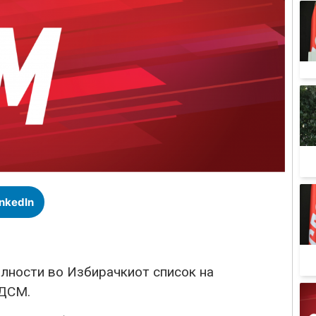
inkedIn
илности во Избирачкиот список на
СДСМ.