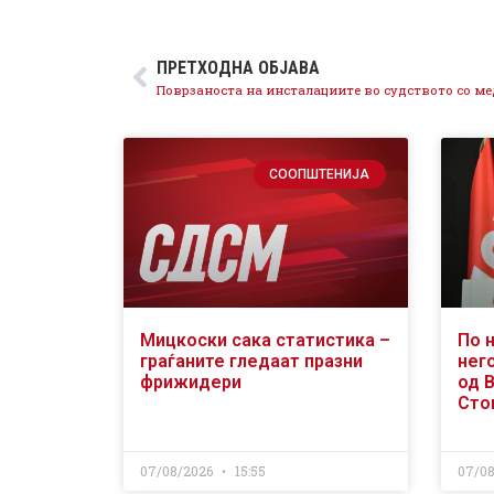
ПРЕТХОДНА ОБЈАВА
СООПШТЕНИЈА
Мицкоски сака статистика –
По 
граѓаните гледаат празни
него
фрижидери
од 
Сто
07/08/2026
15:55
07/0