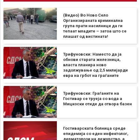
(Видео) Во Ново Село
Организираната криминална
група прати насилници да ги
тепаат младите – затоа што се
плашат од вистината!
Трифуновски: Наместо да ја
обнови старата железница,
власта планира ново
задолжување од 2,5 милијарди
евра на грбот на граѓаните
Трифуновски: Граѓаните на
Гостивар се труеја со вода а
Мицкоски отиде да отвора базен
Гостиварската болница среде
епидемија со еден инфектолог,
дерматолози на дежурство, а