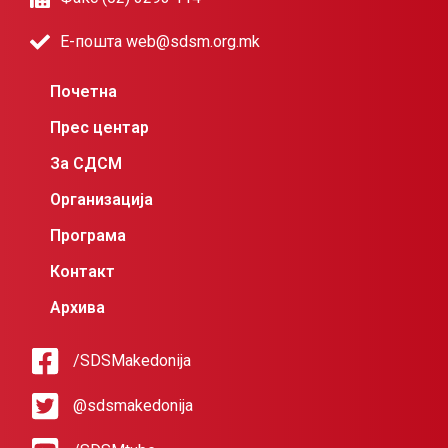
Е-пошта web@sdsm.org.mk
Почетна
Прес центар
За СДСМ
Организација
Програма
Контакт
Архива
/SDSMakedonija
@sdsmakedonija