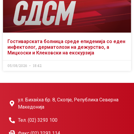
Гостиварската болница среде епидемија со еден
инфектолог, дерматолози на дежурство, а
Мицкоски и Клековски на екскурзија
05/08/2026
18:42
ул. Бихаќка бр. 8, Скопје, Република Северна
Македонија
Тел. (02) 3293 100
Факс (02) 3293 114