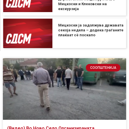
Мицкоски и Клековски на
екскурзија
Мицкоски ја задолжува државата
секоја недела – додека граѓаните
плаќаат сѐ поскапо
СООПШТЕНИЈА
(Видео) Во Ново Село Организираната