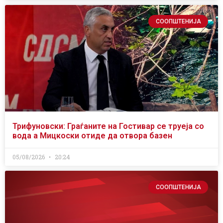
СООПШТЕНИЈА
Трифуновски: Граѓаните на Гостивар се труеја со
вода а Мицкоски отиде да отвора базен
05/08/2026
20:24
СООПШТЕНИЈА