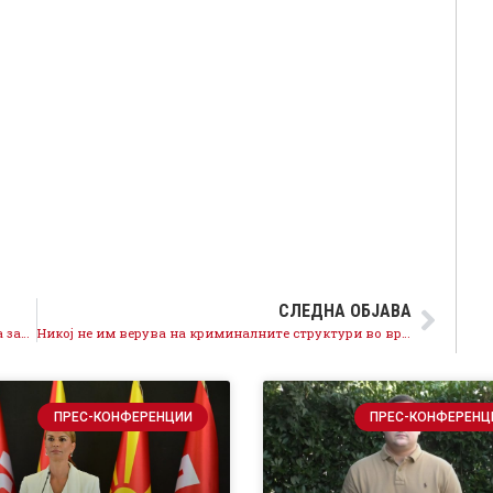
СЛЕДНА ОБЈАВА
Наумов во Ѓорче: Криминалната власт заедно ќе ја замениме со одговорна власт
Никој не им верува на криминалните структури во врвот на ВМРО-ДПМНЕ
ПРЕС-КОНФЕРЕНЦИИ
ПРЕС-КОНФЕРЕНЦ