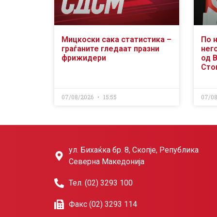
Мицкоски сака статистика –
По 
граѓаните гледаат празни
него
фрижидери
од 
Сто
07/08/2026
15:55
07/0
ул. Бихаќка бр. 8, Скопје, Република
Северна Македонија
Тел. (02) 3293 100
Факс (02) 3293 114