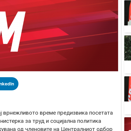
inkedIn
рај врнежливото време предизвика посетата
нистерка за труд и социјална политика
увана од членовите на Централниот одбор