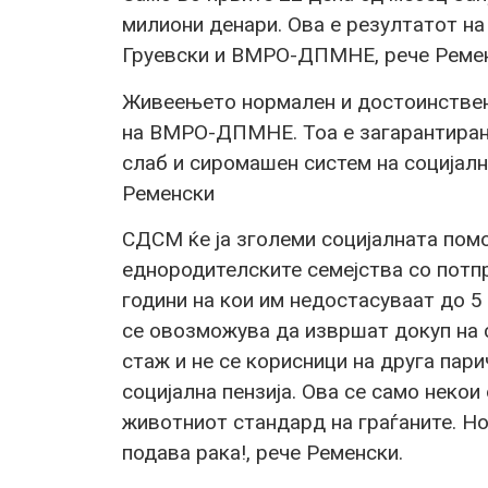
милиони денари. Ова е резултатот н
Груевски и ВМРО-ДПМНЕ, рече Ремен
Живеењето нормален и достоинствен 
на ВМРО-ДПМНЕ. Тоа е загарантирано 
слаб и сиромашен систем на социјалн
Ременски
СДСМ ќе ја зголеми социјалната помо
еднородителските семејства со потп
години на кои им недостасуваат до 5 
се овозможува да извршат докуп на 
стаж и не се корисници на друга па
социјална пензија. Ова се само некои
животниот стандард на граѓаните. Н
подава рака!, рече Ременски.