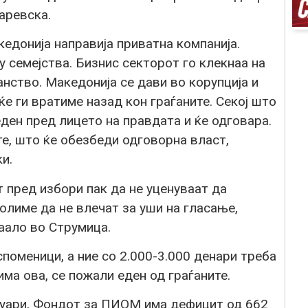
аревска.
кедонија направија приватна компанија.
у семејства. Бизнис секторот го клекнаа на
анство. Македонија се дави во корупција и
ќе ги вратиме назад кон граѓаните. Секој што
ден пред лицето на правдата и ќе одговара.
е, што ќе обезбеди одговорна власт,
и.
т пред избори пак да не уценуваат да
волиме да не влечат за уши на гласање,
аало во Струмица.
поменици, а ние со 2.000-3.000 денари треба
има ова, се пожали еден од граѓаните.
нуари, Фондот за ПИОМ има дефицит од 662