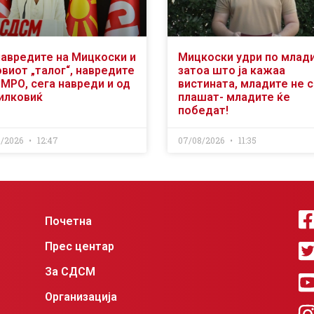
навредите на Мицкоски и
Мицкоски удри по млад
виот „талог“, навредите
затоа што ја кажаа
ВМРО, сега навреди и од
вистината, младите не 
илковиќ
плашат- младите ќе
победат!
8/2026
12:47
07/08/2026
11:35
Почетна
Прес центар
За СДСМ
Организација