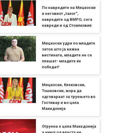
По навредите на Мицкоски
и неговиот „талог“,
навредите од ВМРО, сега
навреди и од Стоилковиќ
Мицкоски удри по младите
затоа што ја кажаа
вистината, младите не се
плашат- младите ќе
победат!
Мицкоски, Клековски,
Тошковски, мора да
одговараат за труењето во
Гостивар и во цела
Македонија
Отруена е цела Македонија
а никој од власта не