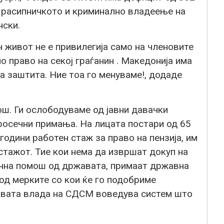
а расипничкото и криминално владеење на
ски.
живот не е привилегија само на членовите
право на секој граѓанин . Македонија има
а заштита. Ние тоа го менуваме!, додаде
ш. Ги ослободуваме од јавни давачки
росечни примања. На лицата постари од 65
години работен стаж за право на пензија, им
стажот. Тие кои нема да извршат докуп на
рична помош од државата, примаат државна
 од мерките со кои ќе го подобриме
овата влада на СДСМ воведува систем што