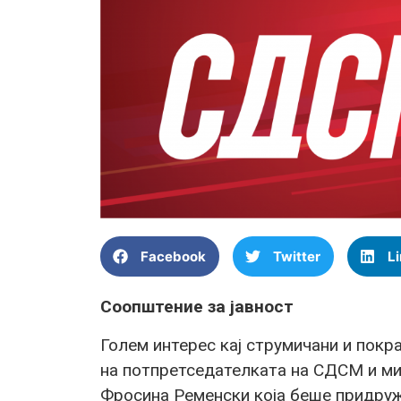
Facebook
Twitter
L
Соопштение за јавност
Голем интерес кај струмичани и пок
на потпретседателката на СДСМ и ми
Фросина Ременски која беше придруж