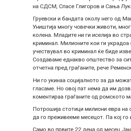
на СДСМ, Спасе Глигоров и Сања Лук
Груевски и бандата околу него од Ма
Уништија многу човечки животи, мног
колена. Младите ни ги иселија во стр
криминал. Милионите кои ги украдоа 
учествувал во криминал ќе биде изве
Создаваме еднакво општество за сит
отчетна пред граѓаните, рече Ременск
Ни го укинаа социјалното за да можа
гласаме. Но овој пат нема да им доз
коментираа граѓаните од ромското м
Потрошија стотици милиони евра на с
да го преживееме месецот. Па кој го 
Само во првите 22 дена од месец Ја