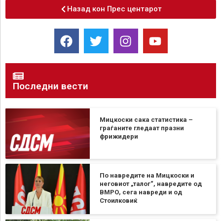
Назад кон Прес центарот
Последни вести
Мицкоски сака статистика –
граѓаните гледаат празни
фрижидери
По навредите на Мицкоски и
неговиот „талог“, навредите од
ВМРО, сега навреди и од
Стоилковиќ