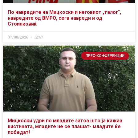
По навредите на Мицкоски и неговиот „талог“,
навредите од ВМРО, сега навреди и од
Стоилковиќ
07/08/2026
12:47
ПРЕС-КОНФЕРЕНЦИИ
Мицкоски удри по младите затоа што ја кажаа
вистината, младите не се плашат- младите ќе
победат!