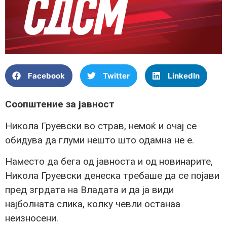
Facebook
Twitter
LinkedIn
Соопштение за јавност
Никола Груевски во страв, немоќ и очај се
обидува да глуми нешто што одамна не е.
Наместо да бега од јавноста и од новинарите,
Никола Груевски денеска требаше да се појави
пред згрдата на Владата и да ја види
најболната слика, колку чевли останаа
неизносени.