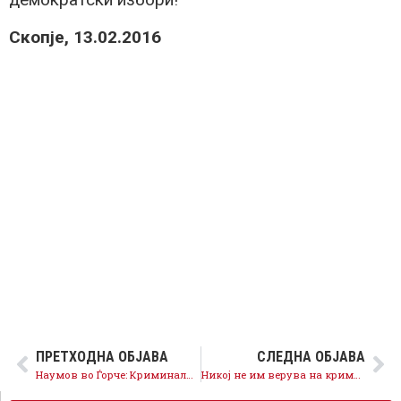
Скопје, 13.02.2016
ПРЕТХОДНА ОБЈАВА
СЛЕДНА ОБЈАВА
Наумов во Ѓорче: Криминалната власт заедно ќе ја замениме со одговорна власт
Никој не им верува на криминалните структури во врвот на ВМРО-ДПМНЕ