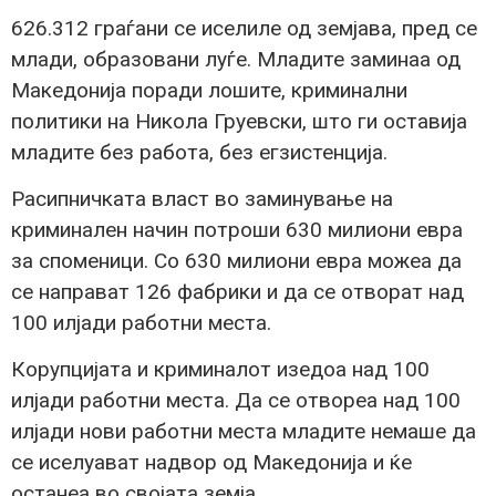
626.312 граѓани се иселиле од земјава, пред се
млади, образовани луѓе. Младите заминаа од
Македонија поради лошите, криминални
политики на Никола Груевски, што ги оставија
младите без работа, без егзистенција.
Расипничката власт во заминување на
криминален начин потроши 630 милиони евра
за споменици. Со 630 милиони евра можеа да
се направат 126 фабрики и да се отворат над
100 илјади работни места.
Корупцијата и криминалот изедоа над 100
илјади работни места. Да се отвореа над 100
илјади нови работни места младите немаше да
се иселуават надвор од Македонија и ќе
останеа во својата земја.