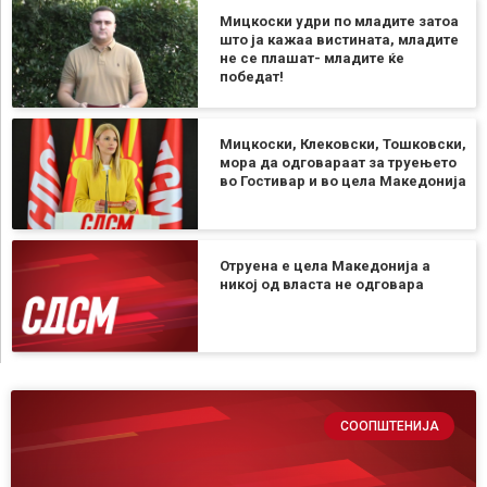
Мицкоски удри по младите затоа
што ја кажаа вистината, младите
не се плашат- младите ќе
победат!
Мицкоски, Клековски, Тошковски,
мора да одговараат за труењето
во Гостивар и во цела Македонија
Отруена е цела Македонија а
никој од власта не одговара
СООПШТЕНИЈА