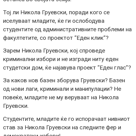
Тој ли Никола Груевски, поради кого се
иселуваат младите, ќе ги ослободува
студентите од административните проблеми на
факултетите, со проектот “Еден клик”?
Зарем Никола Груевски, кој спроведе
криминални избори и не изгради ниту еден
студетски дом, ќе најавува проект “Еден глас”?
За каков нов базен зборува Груевски? Базен
од нови лаги, криминали и манипулации? Не
повеќе, младите не му веруваат на Никола
Груевски.
Студентите, младите ќе го испорачаат нивниот
став за Никола Груевски на следните фер и
демократски избори!