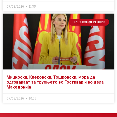
07/08/2026
11:35
ПРЕС-КОНФЕРЕНЦИИ
Мицкоски, Клековски, Тошковски, мора да
одговараат за труењето во Гостивар и во цела
Македонија
07/08/2026
10:56