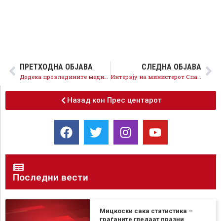
ПРЕТХОДНА ОБЈАВА
СЛЕДНА ОБЈАВА
Додека провладините медиумите шират лаги, Македонија се гуши од загаден воздух
Интервју на министерот Спасовски за Осумаголник
Назад кон Прес центарот
Последни вести
Мицкоски сака статистика –
граѓаните гледаат празни