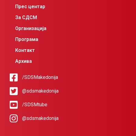
Прес центар
За СДСМ
Организација
Програма
Контакт
Архива
/SDSMakedonija
@sdsmakedonija
/SDSMtube
@sdsmakedonija