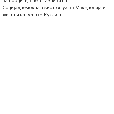
на борците, претставници на
Социјалдемократскиот сојуз на Македонија и
жители на селото Куклиш.