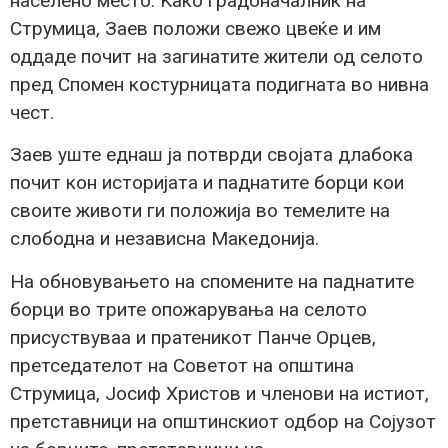
населено место. Kако градоначалник на
Струмица, Заев положи свежо цвеќе и им
оддаде почит на загинатите жители од селото
пред Спомен костурницата подигната во нивна
чест.
Заев уште еднаш ја потврди својата длабока
почит кон историјата и паднатите борци кои
своите животи ги положија во темелите на
слободна и независна Македонија.
На обновувањето на спомените на паднатите
борци во трите опожарувања на селото
присуствуваа и пратеникот Панче Орцев,
претседателот на Советот на општина
Струмица, Јосиф Христов и членови на истиот,
претставници на општинскиот одбор на Сојузот