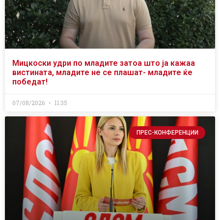
Мицкоски удри по младите затоа што ја кажаа
вистината, младите не се плашат- младите ќе
победат!
07/08/2026
11:35
ПРЕС-КОНФЕРЕНЦИИ