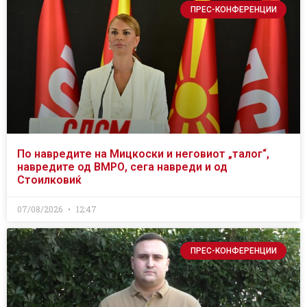
ПРЕС-КОНФЕРЕНЦИИ
По навредите на Мицкоски и неговиот „талог“,
навредите од ВМРО, сега навреди и од
Стоилковиќ
07/08/2026
12:47
ПРЕС-КОНФЕРЕНЦИИ