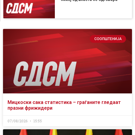
СООПШТЕНИЈА
Мицкоски сака статистика – граѓаните гледаат
празни фрижидери
07/08/2026
15:55