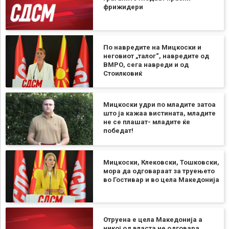
фрижидери
По навредите на Мицкоски и
неговиот „талог“, навредите од
ВМРО, сега навреди и од
Стоилковиќ
Мицкоски удри по младите затоа
што ја кажаа вистината, младите
не се плашат- младите ќе
победат!
Мицкоски, Клековски, Тошковски,
мора да одговараат за труењето
во Гостивар и во цела Македонија
Отруена е цела Македонија а
никој од власта не одговара