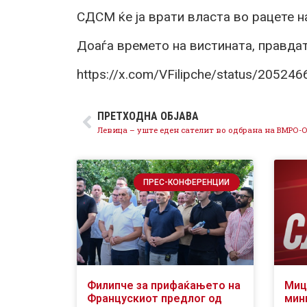
СДСМ ќе ја врати власта во рацете н
Доаѓа времето на вистината, правдат
https://x.com/VFilipche/status/2052
ПРЕТХОДНА ОБЈАВА
Левица – уште еден сателит во одбрана на ВМРО-
ПРЕС-КОНФЕРЕНЦИИ
Филипче за прифаќањето на
Миц
Францускиот предлог од
мин