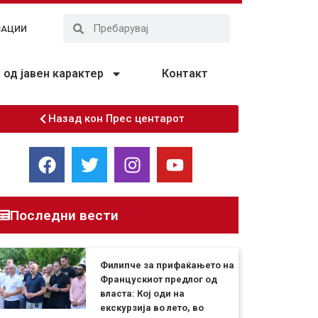
ЗАЦИИ
од јавен карактер
Контакт
Назад кон Прес центарот
Последни вести
Филипче за прифаќањето на
Францускиот предлог од
власта: Кој оди на
екскурзија во лето, во