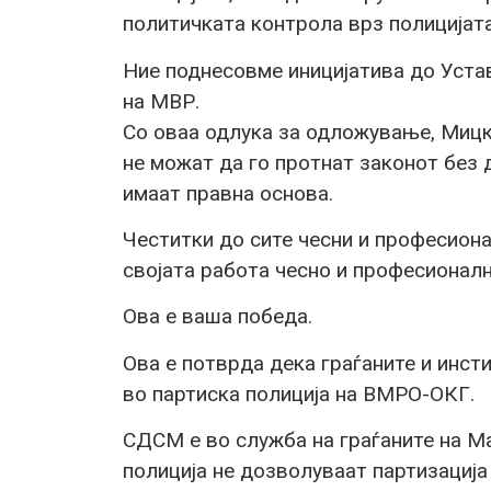
политичката контрола врз полицијата
Ние поднесовме иницијатива до Устав
на МВР.
Со оваа одлука за одложување, Миц
не можат да го протнат законот без 
имаат правна основа.
Честитки до сите чесни и професиона
својата работа чесно и професионалн
Ова е ваша победа.
Ова е потврда дека граѓаните и инст
во партиска полиција на ВМРО-ОКГ.
СДСМ е во служба на граѓаните на Ма
полиција не дозволуваат партизација