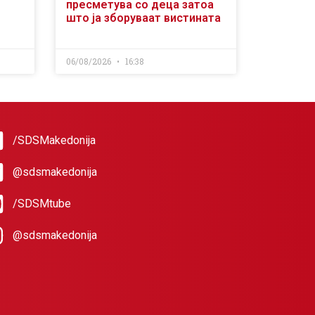
пресметува со деца затоа
што ја зборуваат вистината
06/08/2026
16:38
/SDSMakedonija
@sdsmakedonija
/SDSMtube
@sdsmakedonija