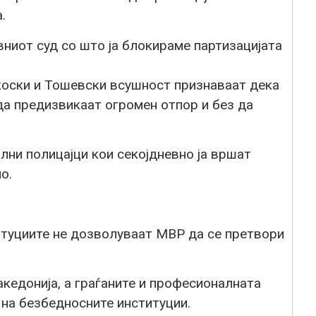
.
ниот суд со што ја блокираме партизацијата
коски и Тошевски всушност признаваат дека
да предизвикаат огромен отпор и без да
лни полицајци кои секојдневно ја вршат
о.
итуциите не дозволуваат МВР да се претвори
кедонија, а граѓаните и професионалната
 на безбедносните институции.