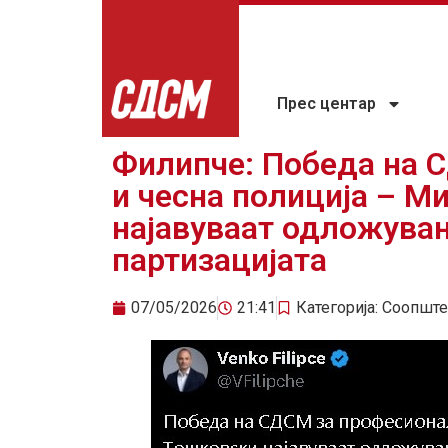
Прес центар
Филипче: Победа на 
и чесна полиција – М
најавуваат одложува
партизацијата
07/05/2026
21:41
Категорија:
Соопште