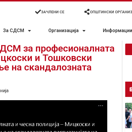
ЗАЧЛЕНИ СЕ
ОПШТИНСКИ ОРГАНИ
За СДСМ
Организација
Информации 
СДСМ за професионалната
ицкоски и Тошковски
ње на скандалозната
нија