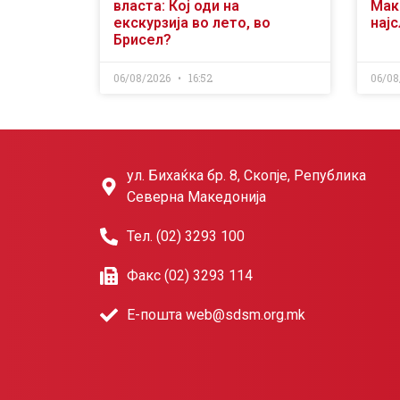
власта: Кој оди на
Мак
екскурзија во лето, во
нај
Брисел?
06/08/2026
16:52
06/08
ул. Бихаќка бр. 8, Скопје, Република
Северна Македонија
Тел. (02) 3293 100
Факс (02) 3293 114
Е-пошта web@sdsm.org.mk