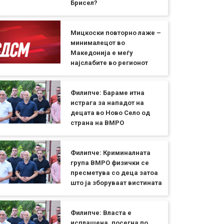
Брисел?
Мицкоски повторно лаже –
минималецот во
Македонија е меѓу
најслабите во регионот
Филипче: Бараме итна
истрага за нападот на
децата во Ново Село од
страна на ВМРО
Филипче: Криминалната
група ВМРО физички се
пресметува со деца затоа
што ја зборуваат вистината
Филипче: Власта е
исплашена, посегна по