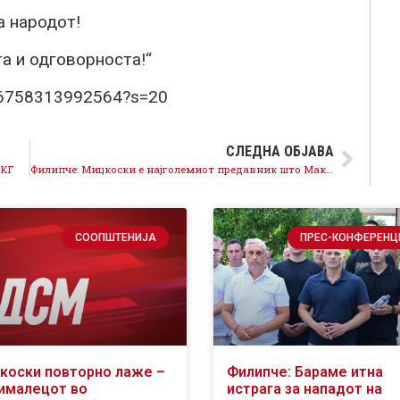
а народот!
а и одговорноста!“
466758313992564?s=20
СЛЕДНА ОБЈАВА
ОКГ
Филипче: Мицкоски е најголемиот предавник што Македонија го видела
СООПШТЕНИЈА
ПРЕС-КОНФЕРЕНЦ
коски повторно лаже –
Филипче: Бараме итна
ималецот во
истрага за нападот на