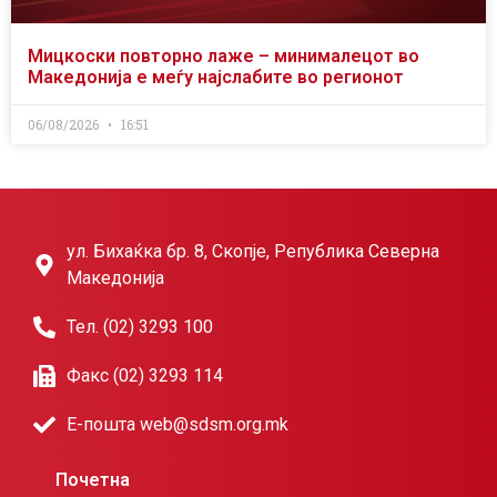
Мицкоски повторно лаже – минималецот во
Македонија е меѓу најслабите во регионот
06/08/2026
16:51
ул. Бихаќка бр. 8, Скопје, Република Северна
Македонија
Тел. (02) 3293 100
Факс (02) 3293 114
Е-пошта web@sdsm.org.mk
Почетна