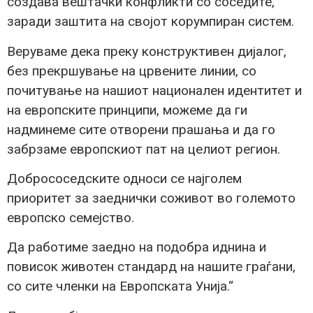
создава вештачки конфликти со соседите,
заради заштита на својот корумпиран систем.
Веруваме дека преку конструктивен дијалог,
без прекршување на црвените линии, со
почитување на нашиот национален идентитет и
на европските принципи, можеме да ги
надминеме сите отворени прашања и да го
забрзаме европскиот пат на целиот регион.
Добрососедските односи се најголем
приоритет за заеднички соживот во големoтo
европско семејство.
Да работиме заедно на подобра иднина и
повисок животен стандард на нашите граѓани,
со сите членки на Европската Унија.“