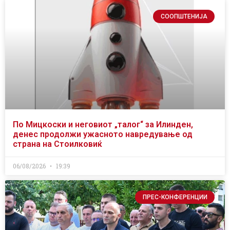
СООПШТЕНИЈА
По Мицкоски и неговиот „талог“ за Илинден,
денес продолжи ужасното навредување од
страна на Стоилковиќ
06/08/2026
19:39
ПРЕС-КОНФЕРЕНЦИИ