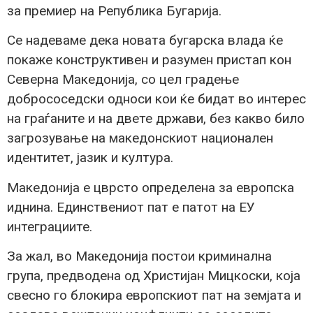
за премиер на Република Бугарија.
Се надеваме дека новата бугарска влада ќе
покаже конструктивен и разумен пристап кон
Северна Македонија, со цел градење
добрососедски односи кои ќе бидат во интерес
на граѓаните и на двете држави, без какво било
загрозување на македонскиот национален
идентитет, јазик и култура.
Македонија е цврсто определена за европска
иднина. Единствениот пат е патот на ЕУ
интеграциите.
За жал, во Македонија постои криминална
група, предводена од Христијан Мицкоски, која
свесно го блокира европскиот пат на земјата и