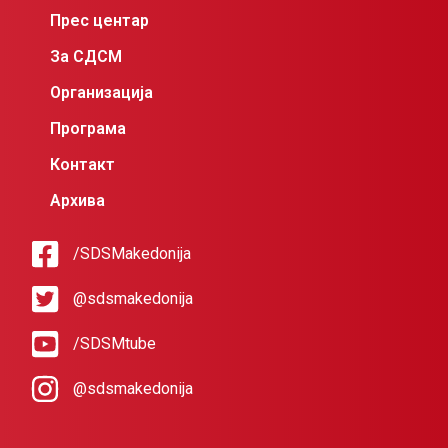
Прес центар
За СДСМ
Организација
Програма
Контакт
Архива
/SDSMakedonija
@sdsmakedonija
/SDSMtube
@sdsmakedonija