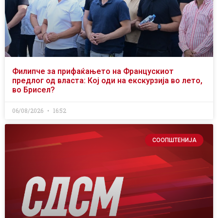
Филипче за прифаќањето на Францускиот
предлог од власта: Кој оди на екскурзија во лето,
во Брисел?
06/08/2026
16:52
СООПШТЕНИЈА