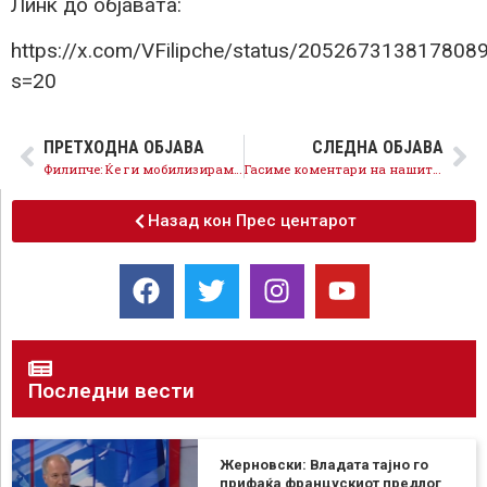
Линк до објавата:
https://x.com/VFilipche/status/205267313817808
s=20
ПРЕТХОДНА ОБЈАВА
СЛЕДНА ОБЈАВА
Филипче: Ќе ги мобилизираме интелектуалците и граѓаните за европска Македонија
Гасиме коментари на нашите профили на социјалните мрежи – започнуваме отворена борба против фабриката за лаги на ВМРО-ОКГ
Назад кон Прес центарот
Последни вести
Жерновски: Владата тајно го
прифаќа францускиот предлог