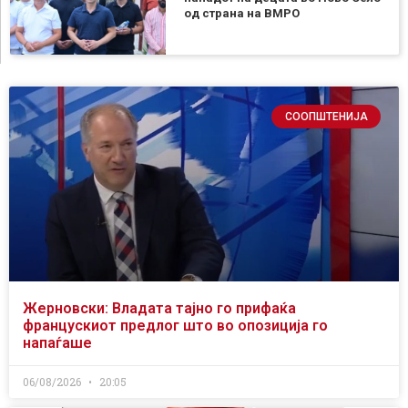
од страна на ВМРО
СООПШТЕНИЈА
Жерновски: Владата тајно го прифаќа
францускиот предлог што во опозиција го
напаѓаше
06/08/2026
20:05