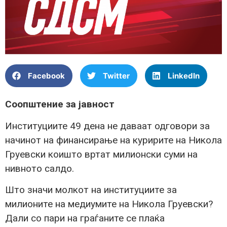
Facebook
Twitter
LinkedIn
Соопштение за јавност
Институциите 49 дена не даваат одговори за
начинот на финансирање на куририте на Никола
Груевски коишто вртат милионски суми на
нивното салдо.
Што значи молкот на институциите за
милионите на медиумите на Никола Груевски?
Дали со пари на граѓаните се плаќа