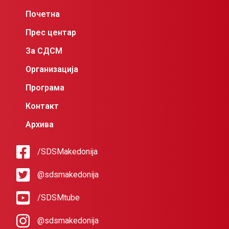
Почетна
Прес центар
За СДСМ
Организација
Програма
Контакт
Архива
/SDSMakedonija
@sdsmakedonija
/SDSMtube
@sdsmakedonija