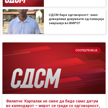
СДСМ бара одговорност- како
доверливи документи од полиција
завршија во ВМРО?
СООПШТЕНИЈА
Филипче: Карпалак не смее да биде само датум
во календарот – мирот се гради со одговорност,