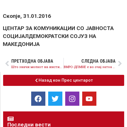
Скопје, 31.01.2016
ЦЕНТАР ЗА КОМУНИКАЦИИ СО ЈАВНОСТА
СОЦИЈАЛДЕМОКРАТСКИ СОЈУЗ НА
МАКЕДОНИЈА
ПРЕТХОДНА ОБЈАВА
СЛЕДНА ОБЈАВА
Што значи молкот на институциите за милионите на медиумските курири?
ВМРО-ДПМНЕ е во очај затоа што не може да го крие криминалот
Назад кон Прес центарот
Последни вести