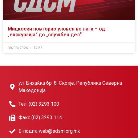
Мицкоски повторно уловен во лаги – од
„екскурзија“ до „службен дел“
08/08/2026
12:55
ул. Бихаќка бр. 8, Скопје, Република Северна
Македонија
Тел. (02) 3293 100
Факс (02) 3293 114
Е-пошта web@sdsm.org.mk