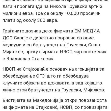
лаги и пропаганда на Никола Груевски врти 3
милиони евра. Тоа се околу 10.000 просечни
плати од околу 300 евра.
Граѓаните дознаа дека фирмата ЕМ МЕДИА
ДОО Скопје е директно поврзана со овие
медиуми и со братучедот на Груевски, Сашо
Мијалков, преку фирмата НВСП чиј сопственик
е Владислав Стајковиќ.
НВСП на Стајковиќ е основач на агенцијата за
обезбедување СГС, што ги обезбедува
клучните објекти во државата, а зад којашто
лично стои братучедот на Груевски, Мијалков.
Вистината за Македонија ја откри поврзаноста
на фирмата на Стајковиќ, НСВП, со провизијата