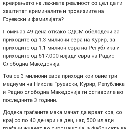
креирањето на лажната реалност со цел да ги
заштитат криминалите и провизиите на
Груевски и фамилијата?
Поминаа 49 дена откако СДСМ обелодени за
приходите од 1.3 милиони евра на Курир, за
приходите од 1.1 милион евра на Република и
приходите од 617.000 илјади евра на Радио
Слободна Македонија.
Тоа се 3 милиони евра приходи кои овие три
медиуми на Никола Груевски, Курир, Република
и Радио слободна Македонија ги оствариле во
последните 3 години.
Додека граѓаните мака мачат да врзат крај со
крај со по 40 денари на ден, над 500 илјади
граѓани живеат во сиромаштија, а фабриката за