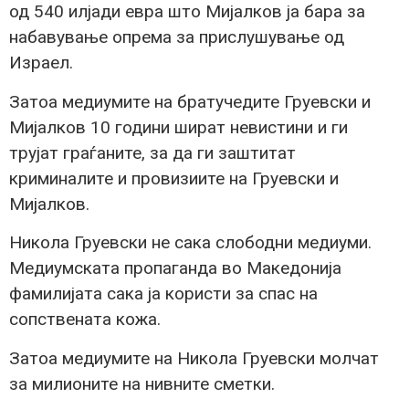
од 540 илјади евра што Мијалков ја бара за
набавување опрема за прислушување од
Израел.
Затоа медиумите на братучедите Груевски и
Мијалков 10 години шират невистини и ги
трујат граѓаните, за да ги заштитат
криминалите и провизиите на Груевски и
Мијалков.
Никола Груевски не сака слободни медиуми.
Медиумската пропаганда во Македонија
фамилијата сака ја користи за спас на
сопствената кожа.
Затоа медиумите на Никола Груевски молчат
за милионите на нивните сметки.