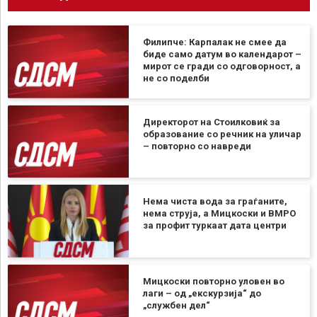
Филипче: Карпалак не смее да
биде само датум во календарот –
мирот се гради со одговорност, а
не со поделби
Директорот на Стоилковиќ за
образование со речник на уличар
– повторно со навреди
Нема чиста вода за граѓаните,
нема струја, а Мицкоски и ВМРО
за профит туркаат дата центри
Мицкоски повторно уловен во
лаги – од „екскурзија“ до
„службен дел“