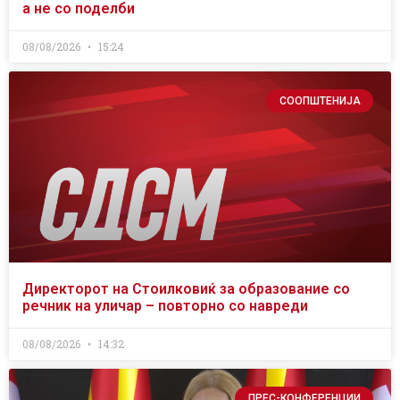
а не со поделби
08/08/2026
15:24
СООПШТЕНИЈА
Директорот на Стоилковиќ за образование со
речник на уличар – повторно со навреди
08/08/2026
14:32
ПРЕС-КОНФЕРЕНЦИИ