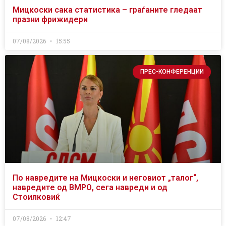
Мицкоски сака статистика – граѓаните гледаат
празни фрижидери
07/08/2026
15:55
ПРЕС-КОНФЕРЕНЦИИ
По навредите на Мицкоски и неговиот „талог“,
навредите од ВМРО, сега навреди и од
Стоилковиќ
07/08/2026
12:47