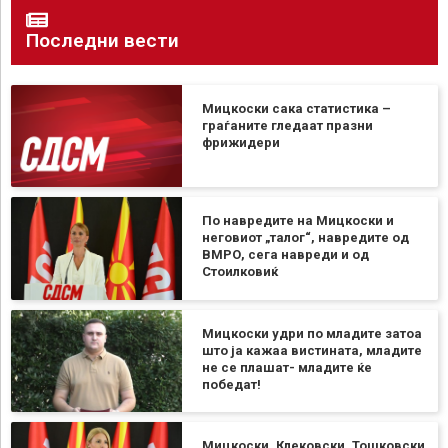
Последни вести
Мицкоски сака статистика –
граѓаните гледаат празни
фрижидери
По навредите на Мицкоски и
неговиот „талог“, навредите од
ВМРО, сега навреди и од
Стоилковиќ
Мицкоски удри по младите затоа
што ја кажаа вистината, младите
не се плашат- младите ќе
победат!
Мицкоски, Клековски, Тошковски,