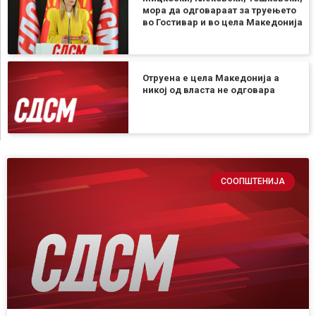
мора да одговараат за труењето
во Гостивар и во цела Македонија
Отруена е цела Македонија а
никој од власта не одговара
СООПШТЕНИЈА