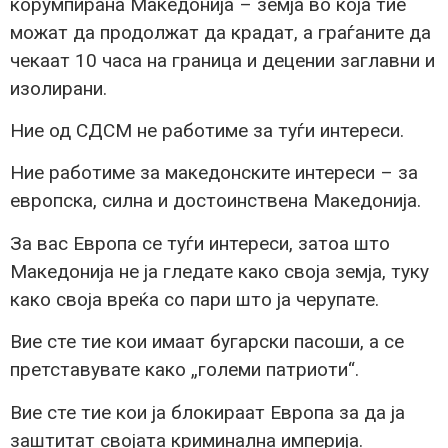
корумпирана Македонија – земја во која тие
можат да продолжат да крадат, а граѓаните да
чекаат 10 часа на граница и децении заглавни и
изолирани.
Ние од СДСМ не работиме за туѓи интереси.
Ние работиме за македонските интереси – за
европска, силна и достоинствена Македонија.
За вас Европа се туѓи интереси, затоа што
Македонија не ја гледате како своја земја, туку
како своја вреќа со пари што ја черупате.
Вие сте тие кои имаат бугарски пасоши, а се
претставувате како „големи патриоти“.
Вие сте тие кои ја блокираат Европа за да ја
заштитат својата криминална империја.