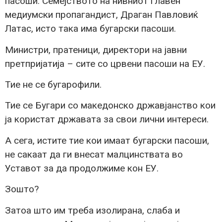
пасоши. Семејството на нивниот главен
медиумски пропагандист, Драган Павловиќ
Латас, исто така има бугарски пасоши.
Министри, пратеници, директори на јавни
претпријатија – сите со црвени пасоши на ЕУ.
Тие не се бугарофили.
Тие се Бугари со македонско државјанство кои
ја користат државата за свои лични интереси.
А сега, истите тие кои имаат бугарски пасоши,
не сакаат да ги внесат малцинствата во
Уставот за да продолжиме кон ЕУ.
Зошто?
Затоа што им треба изолирана, слаба и