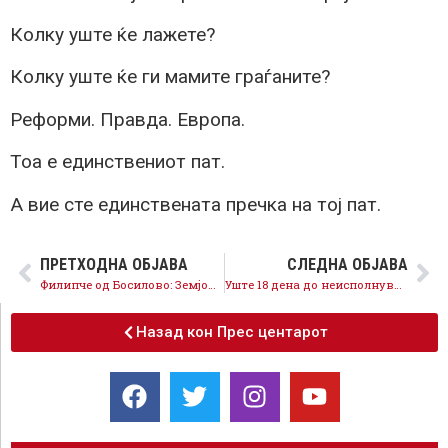
Колку уште ќе лажете?
Колку уште ќе ги мамите граѓаните?
Реформи. Правда. Европа.
Тоа е единствениот пат.
А вие сте единствената пречка на тој пат.
ПРЕТХОДНА ОБЈАВА
СЛЕДНА ОБЈАВА
Филипче од Босилово: Земјоделците трпат огромни загуби, откупните цени паднаа за 30%
Уште 18 дена до неисполнување на реформите ветени од Мицкоски
Назад кон Прес центарот