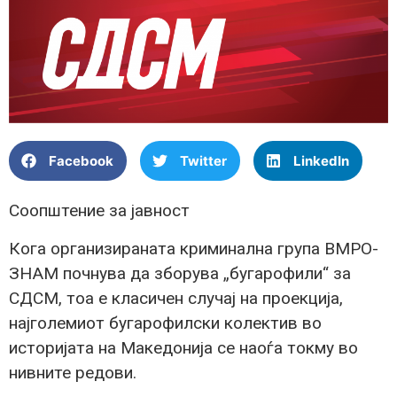
Facebook
Twitter
LinkedIn
Соопштение за јавност
Кога организираната криминална група ВМРО-
ЗНАМ почнува да зборува „бугарофили“ за
СДСМ, тоа е класичен случај на проекција,
најголемиот бугарофилски колектив во
историјата на Македонија се наоѓа токму во
нивните редови.