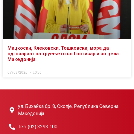
Мицкоски, Клековски, Тошковски, мора да
одговараат за труењето во Гостивар и во цела
Македонија
07/08/2026
10:56
ул. Бихаќка бр. 8, Скопје, Република Северна
Македонија
Тел. (02) 3293 100