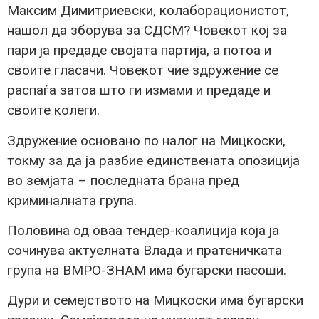
Максим Димитриевски, колаборационистот,
нашол да зборува за СДСМ? Човекот кој за
пари ја предаде својата партија, а потоа и
своите гласачи. Човекот чие здружение се
распаѓа затоа што ги измами и предаде и
своите колеги.
Здружение основано по налог на Мицкоски,
токму за да ја разбие единствената опозиција
во земјата – последната брана пред
криминалната група.
Половина од оваа тендер-коалиција која ја
сочинува актуелната Влада и пратеничката
група на ВМРО-ЗНАМ има бугарски пасоши.
Дури и семејството на Мицкоски има бугарски