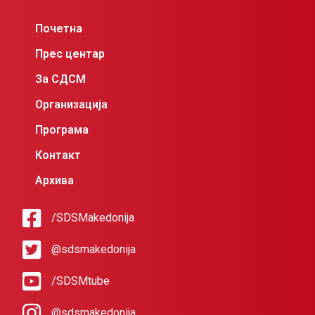
Почетна
Прес центар
За СДСМ
Организација
Програма
Контакт
Архива
/SDSMakedonija
@sdsmakedonija
/SDSMtube
@sdsmakedonija