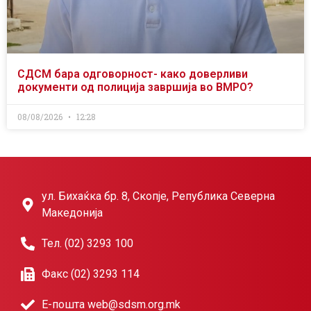
СДСМ бара одговорност- како доверливи
документи од полиција завршија во ВМРО?
08/08/2026
12:28
ул. Бихаќка бр. 8, Скопје, Република Северна
Македонија
Тел. (02) 3293 100
Факс (02) 3293 114
Е-пошта web@sdsm.org.mk