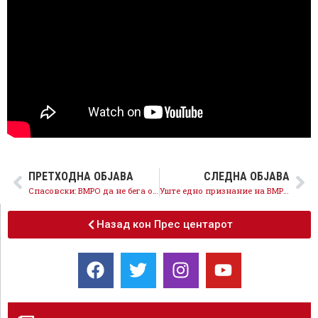
ПРЕТХОДНА ОБЈАВА
СЛЕДНА ОБЈАВА
Спасовски: ВМРО да не бега од законот што самите го најавуваа за ограничување на двојните државјанства за министрите
Уште едно признание на ВМРО-ОКГ дека се со бугарски пасоши, го одбија законот за двојни државјанства на СДСМ
Назад кон Прес центарот