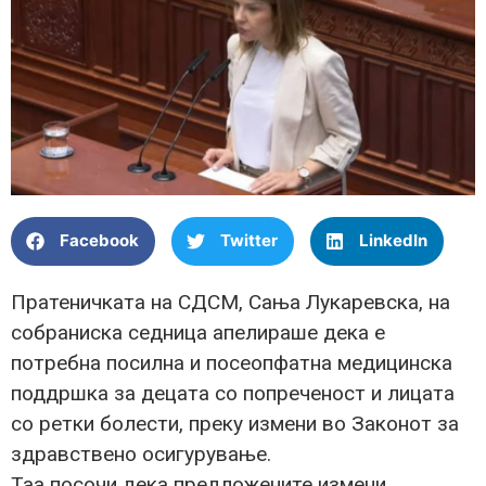
Facebook
Twitter
LinkedIn
Пратеничката на СДСМ, Сања Лукаревска, на
собраниска седница апелираше дека е
потребна посилна и посеопфатна медицинска
поддршка за децата со попреченост и лицата
со ретки болести, преку измени во Законот за
здравствено осигурување.
Таа посочи дека предложените измени