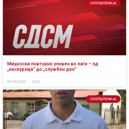
СООПШТЕНИЈА
Мицкоски повторно уловен во лаги – од
„екскурзија“ до „службен дел“
08/08/2026
12:55
СООПШТЕНИЈА