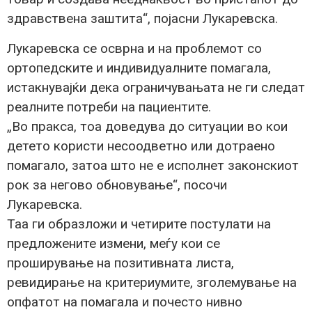
здравствена заштита“, појасни Лукаревска.
Лукаревска се осврна и на проблемот со
ортопедските и индивидуалните помагала,
истакнувајќи дека ограничувањата не ги следат
реалните потреби на пациентите.
„Во пракса, тоа доведува до ситуации во кои
детето користи несоодветно или дотраено
помагало, затоа што не е исполнет законскиот
рок за негово обновување“, посочи
Лукаревска.
Таа ги образложи и четирите постулати на
предложените измени, меѓу кои се
проширување на позитивната листа,
ревидирање на критериумите, зголемување на
опфатот на помагала и почесто нивно