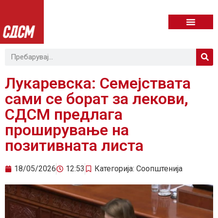
Лукаревска: Семејствата
сами се борат за лекови,
СДСМ предлага
проширување на
позитивната листа
18/05/2026
12:53
Категорија:
Соопштенија