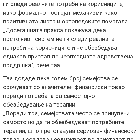
ги следи реалните потреби на корисниците,
иако формално постојат механизми како
позитивната листа и ортопедските помагала.
„Досегашната пракса покажува дека
постојниот систем не ги следи реалните
потреби на корисниците и не обезбедува
еднаков пристап до неопходната здравствена
поддршка“, рече таа.
Таа додаде дека голем број семејства се
соочуваат со значителен финансиски товар
поради потребата од самостојно
обезбедување на терапии.
„Поради тоа, семејствата често се принудени
самостојно да ги обезбедуваат потребните
терапии, што претставува сериозен финансиски
товар и создава нееднаквост во пристапот до