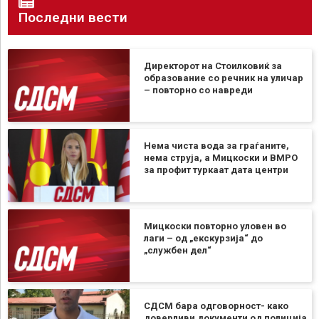
Последни вести
Директорот на Стоилковиќ за
образование со речник на уличар
– повторно со навреди
Нема чиста вода за граѓаните,
нема струја, а Мицкоски и ВМРО
за профит туркаат дата центри
Мицкоски повторно уловен во
лаги – од „екскурзија“ до
„службен дел“
СДСМ бара одговорност- како
доверливи документи од полиција