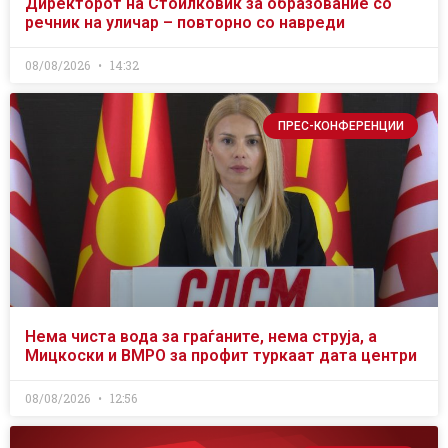
Директорот на Стоилковиќ за образование со
речник на уличар – повторно со навреди
08/08/2026
14:32
ПРЕС-КОНФЕРЕНЦИИ
Нема чиста вода за граѓаните, нема струја, а
Мицкоски и ВМРО за профит туркаат дата центри
08/08/2026
12:56