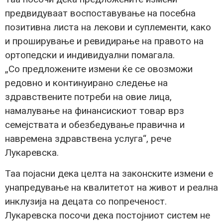
предвидуваат воспоставување на посебна
позитивна листа на лекови и суплементи, како
и проширување и ревидирање на правото на
ортопедски и индивидуални помагала.
„Со предложените измени ќе се овозможи
редовно и континуирано следење на
здравствените потреби на овие лица,
намалување на финансискиот товар врз
семејствата и обезбедување правична и
навремена здравствена услуга“, рече
Лукаревска.
Таа појасни дека целта на законските измени е
унапредување на квалитетот на живот и реална
инклузија на децата со попреченост.
Лукаревска посочи дека постојниот систем не