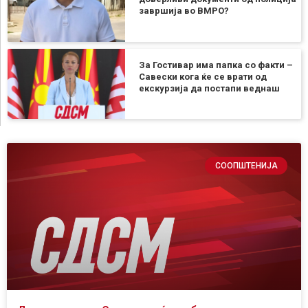
завршија во ВМРО?
За Гостивар има папка со факти –
Савески кога ќе се врати од
екскурзија да постапи веднаш
СООПШТЕНИЈА