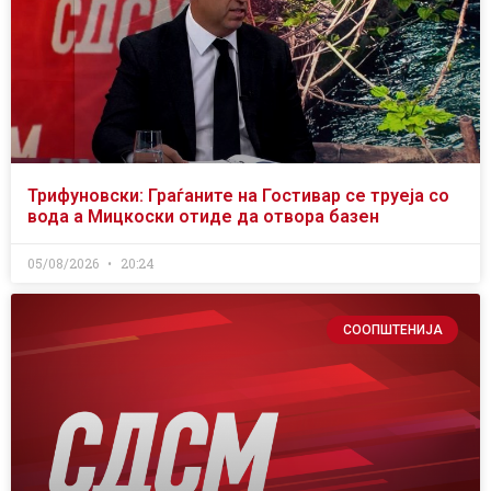
Трифуновски: Граѓаните на Гостивар се труеја со
вода а Мицкоски отиде да отвора базен
05/08/2026
20:24
СООПШТЕНИЈА