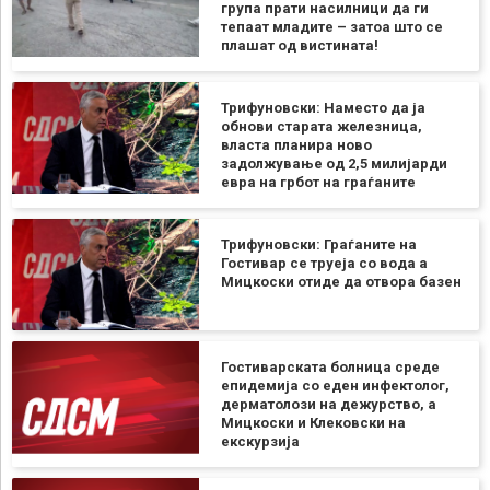
група прати насилници да ги
тепаат младите – затоа што се
плашат од вистината!
Трифуновски: Наместо да ја
обнови старата железница,
власта планира ново
задолжување од 2,5 милијарди
евра на грбот на граѓаните
Трифуновски: Граѓаните на
Гостивар се труеја со вода а
Мицкоски отиде да отвора базен
Гостиварската болница среде
епидемија со еден инфектолог,
дерматолози на дежурство, а
Мицкоски и Клековски на
екскурзија