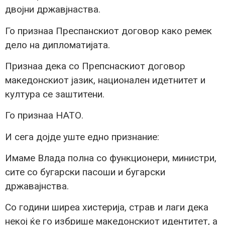
двојни државјнаства.
Го признаа Преспанскиот договор како ремек
дело на дипломатијата.
Признаа дека со Препснаскиот договор
македонскиот јазик, национален идетнитет и
култура се заштитени.
Го признаа НАТО.
И сега дојде уште едно признание:
Имаме Влада полна со функционери, министри,
сите со бугарски пасоши и бугарски
државајнства.
Со години ширеа хистерија, страв и лаги дека
некој ќе го избрише македонскиот идентитет, а