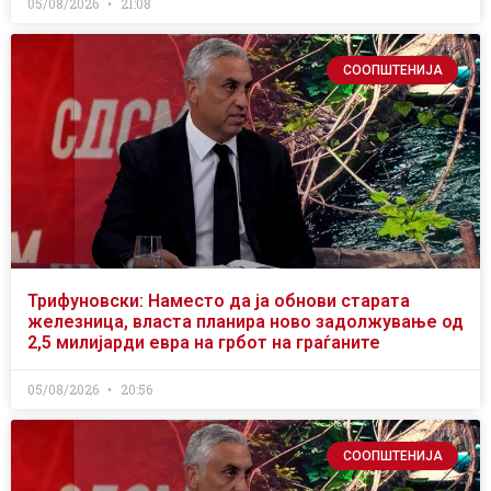
05/08/2026
21:08
СООПШТЕНИЈА
Трифуновски: Наместо да ја обнови старата
железница, власта планира ново задолжување од
2,5 милијарди евра на грбот на граѓаните
05/08/2026
20:56
СООПШТЕНИЈА