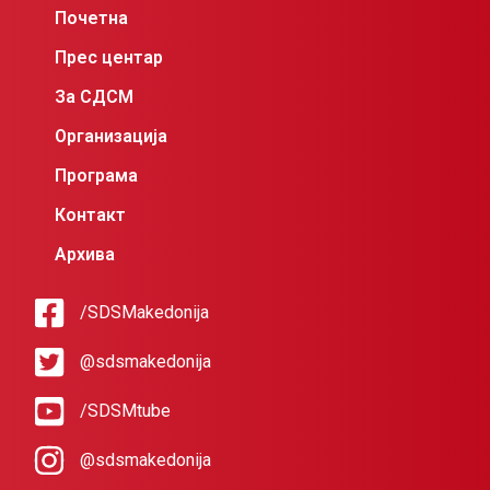
Почетна
Прес центар
За СДСМ
Организација
Програма
Контакт
Архива
/SDSMakedonija
@sdsmakedonija
/SDSMtube
@sdsmakedonija