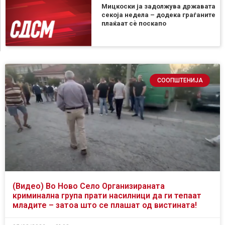
Мицкоски ја задолжува државата
секоја недела – додека граѓаните
плаќаат сѐ поскапо
СООПШТЕНИЈА
(Видео) Во Ново Село Организираната
криминална група прати насилници да ги тепаат
младите – затоа што се плашат од вистината!