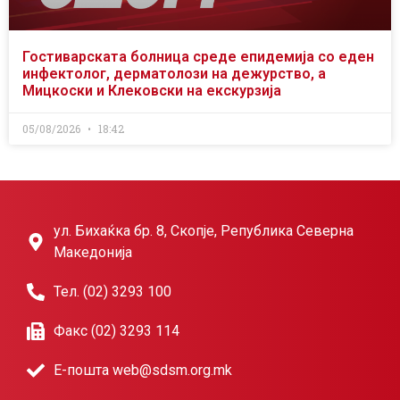
Гостиварската болница среде епидемија со еден
инфектолог, дерматолози на дежурство, а
Мицкоски и Клековски на екскурзија
05/08/2026
18:42
ул. Бихаќка бр. 8, Скопје, Република Северна
Македонија
Тел. (02) 3293 100
Факс (02) 3293 114
Е-пошта web@sdsm.org.mk