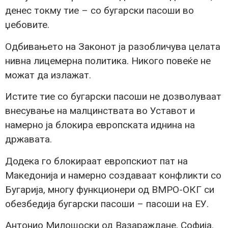
денес токму тие – со бугарски пасоши во
џебовите.
Одбивањето на Законот ја разобличува целата
нивна лицемерна политика. Никого повеќе не
можат да излажат.
Истите тие со бугарски пасоши не дозволуваат
внесување на малцинствата во Уставот и
намерно ја блокира европската иднина на
државата.
Додека го блокираат европскиот пат на
Македонија и намерно создаваат конфликти со
Бугарија, многу функционери од ВМРО-ОКГ си
обезбедија бугарски пасоши – пасоши на ЕУ.
Антонио Милошоски од Вазараждане, Софија.