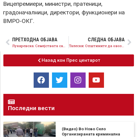
Вицепремиери, министри, пратеници,
градоначалници, директори, функционери на
ВМРО-ОКГ.
ПРЕТХОДНА ОБЈАВА
СЛЕДНА ОБЈАВА
Лукаревска: Семејствата сами се борат за лекови, СДСМ предлага проширување на позитивната листа
Талески: Општините да овозможат бесплатно паркирање за семејства на деца со аутизам
Назад кон Прес центарот
Последни вести
(Видео) Во Ново Село
Организираната криминална