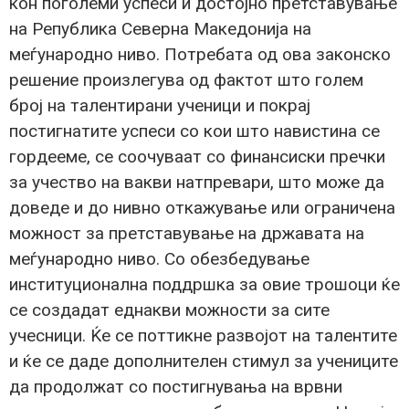
кон поголеми успеси и достојно претставување
на Република Северна Македонија на
меѓународно ниво. Потребата од ова законско
решение произлегува од фактот што голем
број на талентирани ученици и покрај
постигнатите успеси со кои што навистина се
гордееме, се соочуваат со финансиски пречки
за учество на вакви натпревари, што може да
доведе и до нивно откажување или ограничена
можност за претставување на државата на
меѓународно ниво. Со обезбедување
институционална поддршка за овие трошоци ќе
се создадат еднакви можности за сите
учесници. Ќе се поттикне развојот на талентите
и ќе се даде дополнителен стимул за учениците
да продолжат со постигнувања на врвни