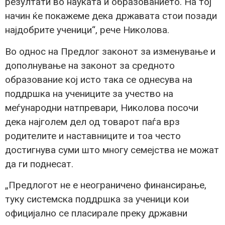
резултати во науката и образованието. На тој
начин ќе покажеме дека државата стои позади
најдобрите ученици“, рече Николова.
Во однос на Предлог законот за изменување и
дополнување на законот за средното
образование кој исто така се однесува на
поддршка на учениците за учество на
меѓународни натпревари, Николова посочи
дека најголем дел од товарот паѓа врз
родителите и наставниците и тоа често
достигнува суми што многу семејства не можат
да ги поднесат.
„Предлогот не е неограничено финансирање,
туку системска поддршка за ученици кои
официјално се пласирале преку државни