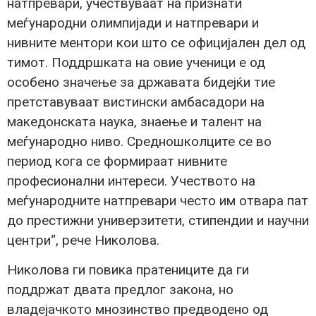
натпревари, учествуваат на признати
меѓународни олимпијади и натпревари и
нивните ментори кои што се официјален дел од
тимот. Поддршката на овие ученици е од
особено значење за државата бидејќи тие
претставуваат вистински амбасадори на
македонската наука, знаење и талент на
меѓународно ниво. Средношколците се во
период кога се формираат нивните
професионални интереси. Учеството на
меѓународните натпревари често им отвара пат
до престижни универзитети, стипендии и научни
центри“, рече Николова.
Николова ги повика пратениците да ги
поддржат двата предлог закона, но
владејачкото мнозинство предводено од