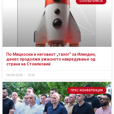
СООПШТЕНИЈА
По Мицкоски и неговиот „талог“ за Илинден,
денес продолжи ужасното навредување од
страна на Стоилковиќ
06/08/2026
19:39
ПРЕС-КОНФЕРЕНЦИИ