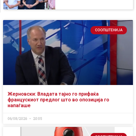
СООПШТЕНИЈА
Жерновски: Владата тајно го прифаќа
францускиот предлог што во опозиција го
напаѓаше
06/08/2026
20:05