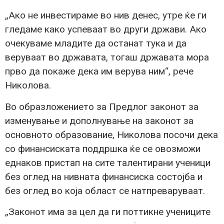
„Ако не инвестираме во нив денес, утре ќе ги
гледаме како успеваат во други држави. Ако
очекуваме младите да останат тука и да
веруваат во државата, тогаш државата мора
прво да покаже дека им верува ним“, рече
Николова.
Во образложението за Предлог законот за
изменување и дополнување на законот за
основното образование, Николова посочи дека
со финансиската поддршка ќе се овозможи
еднаков пристап на сите талентирани ученици
без оглед на нивната финансиска состојба и
без оглед во која област се натпреваруваат.
„Законот има за цел да ги поттикне учениците