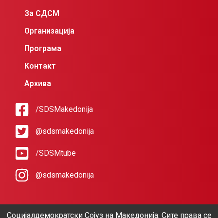
За СДСМ
Организација
Програма
Контакт
Архива
/SDSMakedonija
@sdsmakedonija
/SDSMtube
@sdsmakedonija
Социјалдемократски Сојуз на Македонија. Сите права се