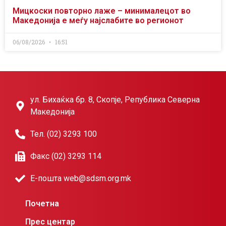
Мицкоски повторно лаже – минималецот во
Македонија е меѓу најслабите во регионот
06/08/2026
16:51
ул. Бихаќка бр. 8, Скопје, Република Северна
Македонија
Тел. (02) 3293 100
Факс (02) 3293 114
Е-пошта web@sdsm.org.mk
Почетна
Прес центар