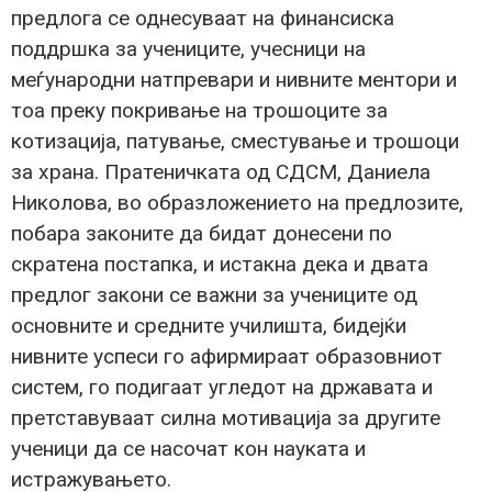
предлога се однесуваат на финансиска
поддршка за учениците, учесници на
меѓународни натпревари и нивните ментори и
тоа преку покривање на трошоците за
котизација, патување, сместување и трошоци
за храна. Пратеничката од СДСМ, Даниела
Николова, во образложението на предлозите,
побара законите да бидат донесени по
скратена постапка, и истакна дека и двата
предлог закони се важни за учениците од
основните и средните училишта, бидејќи
нивните успеси го афирмираат образовниот
систем, го подигаат угледот на државата и
претставуваат силна мотивација за другите
ученици да се насочат кон науката и
истражувањето.