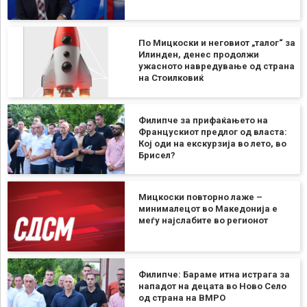
По Мицкоски и неговиот „талог“ за
Илинден, денес продолжи
ужасното навредување од страна
на Стоилковиќ
Филипче за прифаќањето на
Францускиот предлог од власта:
Кој оди на екскурзија во лето, во
Брисел?
Мицкоски повторно лаже –
минималецот во Македонија е
меѓу најслабите во регионот
Филипче: Бараме итна истрага за
нападот на децата во Ново Село
од страна на ВМРО