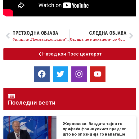
ПРЕТХОДНА ОБЈАВА
СЛЕДНА ОБЈАВА
Филипче: „Промакедонската“ партија на Мицкоски, во која половина имаат бугарски пасоши, не сака да биде македонска
Левица не е поканета- во Фронтот на вистината и правдата нема место за сателити на ВМРО-ОКГ
Назад кон Прес центарот
Последни вести
Жерновски: Владата тајно го
прифаќа францускиот предлог
што во опозиција го напаѓаше