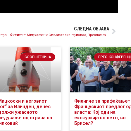
СЛЕДНА ОБЈАВА
Левица не е поканета- во Фронтот на вистината и правдата нема место за сателити на ВМРО-ОКГ
Филипче: Мицкоски и Сиљановска признаа, Преспанскиот договор не го загрозил македонскиот идентитет
СООПШТЕНИЈА
ПРЕС-КОНФЕРЕНЦ
Мицкоски и неговиот
Филипче за прифаќањет
ог“ за Илинден, денес
Францускиот предлог о
должи ужасното
власта: Кој оди на
редување од страна на
екскурзија во лето, во
илковиќ
Брисел?