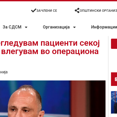
ЗАЧЛЕНИ СЕ
ОПШТИНСКИ ОРГАНИ
За СДСМ
Организација
Информации 
гледувам пациенти секој
 влегувам во операциона
нија