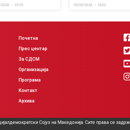
/2026
19:39
06/08/2026
16:52
Почетна
Прес центар
За СДСМ
Организација
Програма
Контакт
Архива
ијалдемократски Сојуз на Македонија. Сите права се задр