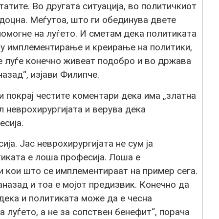
атите. Во другата ситуација, во политичкиот
доцна. Меѓутоа, што ги обединува двете
помогне на луѓето. И сметам дека политиката
у имплементирање и креирање на политики,
е луѓе конечно живеат подобро и во држава
азад“, изјави Филипче.
и покрај честите коментари дека има „златна
ил неврохирургијата и верува дека
сија.
ија. Јас неврохирургијата не сум ја
тиката е лоша професија. Лоша е
и кои што се имплементираат на пример сега.
аназад и тоа е мојот предизвик. Конечно да
 дека и политиката може да е чесна
а луѓето, а не за сопствен бенефит“, порача