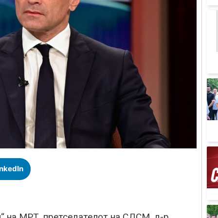
inkedIn
ни“ на МРТ, претседателот на СДСМ, д-р