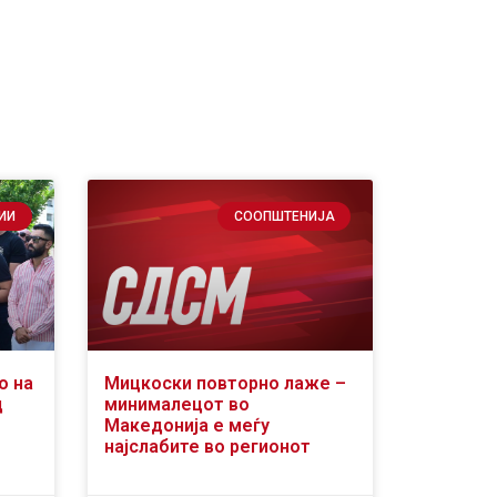
ИИ
СООПШТЕНИЈА
о на
Мицкоски повторно лаже –
д
минималецот во
Македонија е меѓу
најслабите во регионот