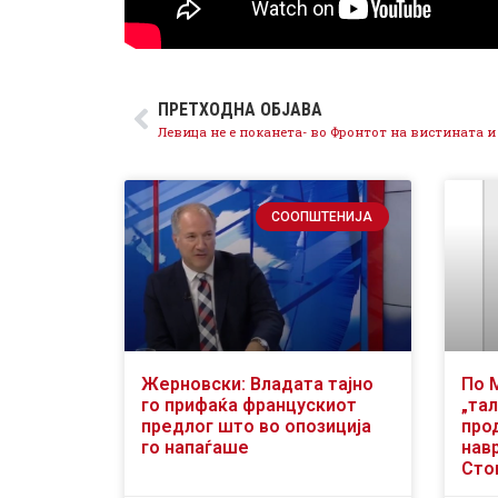
ПРЕТХОДНА ОБЈАВА
СООПШТЕНИЈА
Жерновски: Владата тајно
По 
го прифаќа францускиот
„тал
предлог што во опозиција
про
го напаѓаше
нав
Сто