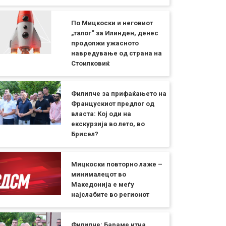
По Мицкоски и неговиот
„талог“ за Илинден, денес
продолжи ужасното
навредување од страна на
Стоилковиќ
Филипче за прифаќањето на
Францускиот предлог од
власта: Кој оди на
екскурзија во лето, во
Брисел?
Мицкоски повторно лаже –
минималецот во
Македонија е меѓу
најслабите во регионот
Филипче: Бараме итна