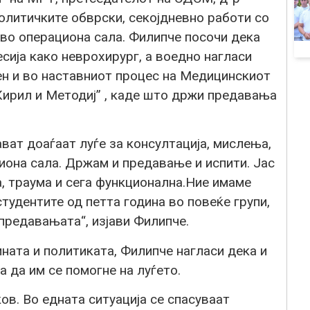
политичките обврски, секојдневно работи со
 во операциона сала. Филипче посочи дека
сија како неврохирург, а воедно нагласи
ен и во наставниот процес на Медицинскиот
Кирил и Методиј” , каде што држи предавања
ват доаѓаат луѓе за консултација, мислења,
иона сала. Држам и предавање и испити. Јас
, траума и сега функционална.Ние имаме
тудентите од петта година во повеќе групи,
 предавањата“, изјави Филипче.
ната и политиката, Филипче нагласи дека и
 да им се помогне на луѓето.
ов. Во едната ситуација се спасуваат