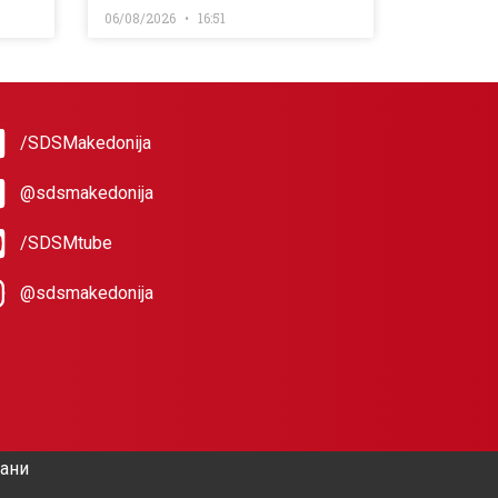
06/08/2026
16:51
/SDSMakedonija
@sdsmakedonija
/SDSMtube
@sdsmakedonija
жани