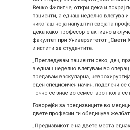
Венко Филипче, откри дека и покрај 
пациенти, а еднаш неделно влегува и
никогаш не ја напуштил својата профе
дека како професор е активно вклуч
факултет при Универзитетот „Свети 
и испити за студентите.
„Прегледувам пациенти секој ден, пра
а еднаш неделно влегувам во операц
предавам васкуларна, неврохирургија
еден специфичен начин, поделени се с
точно се знае во семестарот кога се
Говорејќи за предизвиците во медици
двете професии ги обединува желбата
„Предизвикот е на двете места еднак