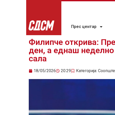
Прес центар
Филипче открива: Пре
ден, а еднаш неделно
сала
18/05/2026
20:29
Категорија:
Соопште