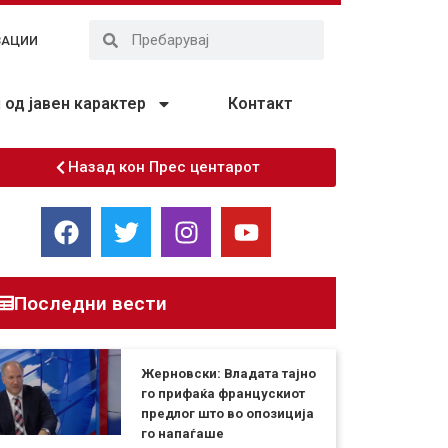
ЗАЦИИ
од јавен карактер
Контакт
Назад кон Прес центарот
Последни вести
Жерновски: Владата тајно
го прифаќа францускиот
предлог што во опозиција
го напаѓаше