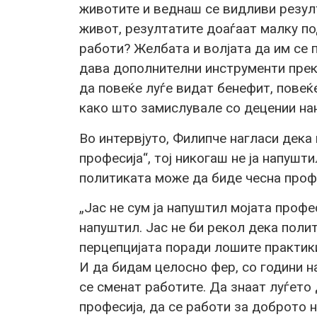
животите и веднаш се видливи резулт
живот, резултатите доаѓаат малку по
работи? Желбата и волјата да им се 
дава дополнителни инструменти прек
да повеќе луѓе видат бенефит, повеќ
како што замислувале со децении нан
Во интервјуто, Филипче нагласи дека 
професија“, тој никогаш не ја напушт
политиката може да биде чесна профе
„Јас не сум ја напуштил мојата профес
напуштил. Јас не би рекол дека поли
перцепцијата поради лошите практик
И да бидам целосно фер, со години н
се сменат работите. Да знаат луѓето
професија, да се работи за доброто н