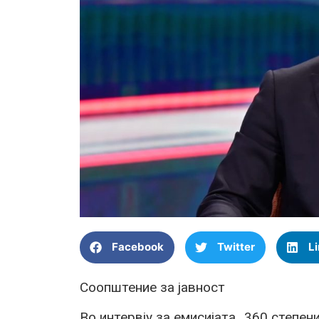
Facebook
Twitter
L
Соопштение за јавност
Во интервју за емисијата „360 степе