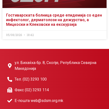
Гостиварската болница среде епидемија со еден
инфектолог, дерматолози на дежурство, а
Мицкоски и Клековски на екскурзија
05/08/2026
18:42
ул. Бихаќка бр. 8, Скопје, Република Северна
Македонија
Тел. (02) 3293 100
Факс (02) 3293 114
Е-пошта web@sdsm.org.mk