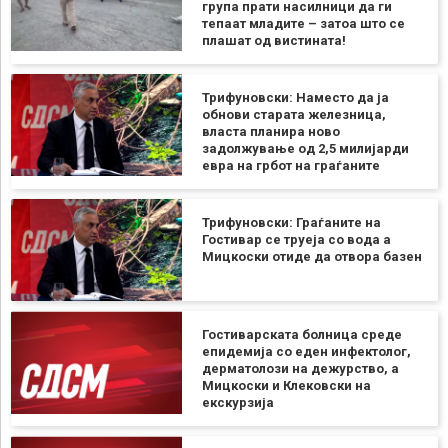
група прати насилници да ги
тепаат младите – затоа што се
плашат од вистината!
Трифуновски: Наместо да ја
обнови старата железница,
власта планира ново
задолжување од 2,5 милијарди
евра на грбот на граѓаните
Трифуновски: Граѓаните на
Гостивар се труеја со вода а
Мицкоски отиде да отвора базен
Гостиварската болница среде
епидемија со еден инфектолог,
дерматолози на дежурство, а
Мицкоски и Клековски на
екскурзија