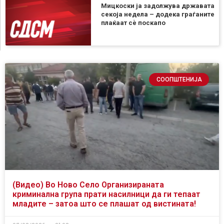
Мицкоски ја задолжува државата
секоја недела – додека граѓаните
плаќаат сѐ поскапо
СООПШТЕНИЈА
(Видео) Во Ново Село Организираната
криминална група прати насилници да ги тепаат
младите – затоа што се плашат од вистината!