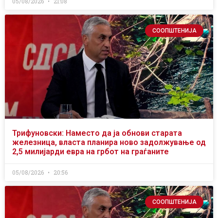
05/08/2026
21:08
СООПШТЕНИЈА
Трифуновски: Наместо да ја обнови старата
железница, власта планира ново задолжување од
2,5 милијарди евра на грбот на граѓаните
05/08/2026
20:56
СООПШТЕНИЈА