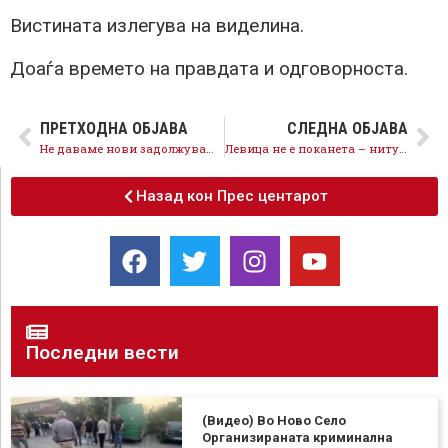
Вистината излегува на виделина.
Доаѓа времето на правдата и одговорноста.
ПРЕТХОДНА ОБЈАВА
СЛЕДНА ОБЈАВА
Не даваме нови задолжувања за тендерите на Мицкоски и неговата организирана криминална група ВМРО
Левица не е поканета – ниту ќе биде поканета, во Фронтот на вистина и правда нема место за ВМРО сателити
Назад кон Прес центарот
Последни вести
(Видео) Во Ново Село
Организираната криминална