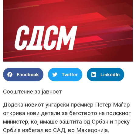
Facebook
Twitter
LinkedIn
Сооштение за јавност
Додека новиот унгарски премиер Петер Маѓар
открива нови детали за бегството на полскиот
министер, кој имаше заштита од Орбан и преку
Србија избегал во САД, во Македонија,