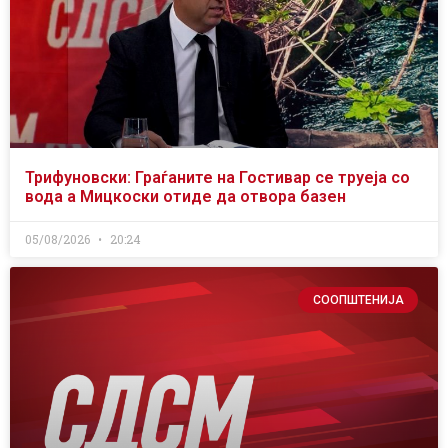
Трифуновски: Граѓаните на Гостивар се труеја со
вода а Мицкоски отиде да отвора базен
05/08/2026
20:24
СООПШТЕНИЈА