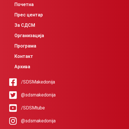
Почетна
Прес центар
За СДСМ
Организација
Програма
Контакт
Архива
/SDSMakedonija
@sdsmakedonija
/SDSMtube
@sdsmakedonija