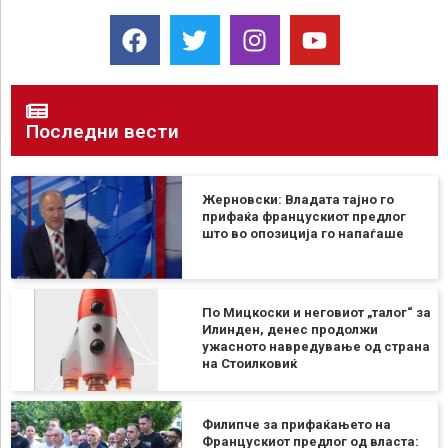
Последни вести
Жерновски: Владата тајно го
прифаќа францускиот предлог
што во опозиција го напаѓаше
По Мицкоски и неговиот „талог“ за
Илинден, денес продолжи
ужасното навредување од страна
на Стоилковиќ
Филипче за прифаќањето на
Францускиот предлог од власта: