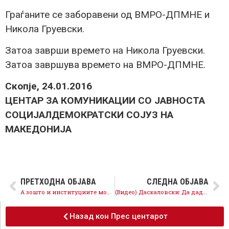
Граѓаните се заборавени од ВМРО-ДПМНЕ и
Никола Груевски.
Затоа заврши времето на Никола Груевски.
Затоа завршува времето на ВМРО-ДПМНЕ.
Скопје, 24.01.2016
ЦЕНТАР ЗА КОМУНИКАЦИИ СО ЈАВНОСТА
СОЦИЈАЛДЕМОКРАТСКИ СОЈУЗ НА
МАКЕДОНИЈА
ПРЕТХОДНА ОБЈАВА
СЛЕДНА ОБЈАВА
А зошто и институциите молчат за милионите на медиумите поврзани со Мијалков
(Видео) Даскаловски: Да дадеме зелено светло да се дозволи пушењето на тераси и балкони
Назад кон Прес центарот