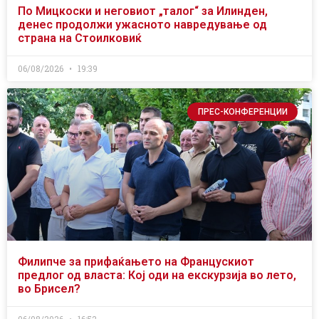
По Мицкоски и неговиот „талог“ за Илинден,
денес продолжи ужасното навредување од
страна на Стоилковиќ
06/08/2026
19:39
ПРЕС-КОНФЕРЕНЦИИ
Филипче за прифаќањето на Францускиот
предлог од власта: Кој оди на екскурзија во лето,
во Брисел?
06/08/2026
16:52