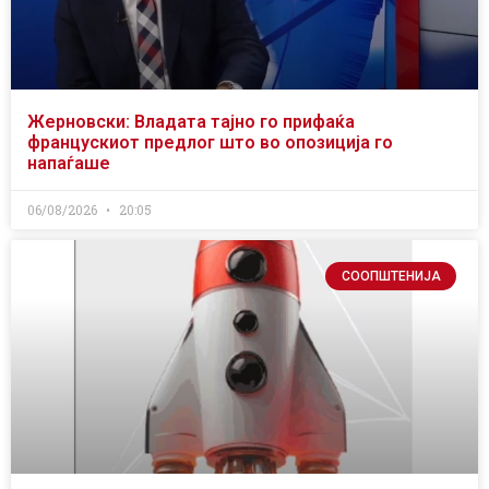
Жерновски: Владата тајно го прифаќа
францускиот предлог што во опозиција го
напаѓаше
06/08/2026
20:05
СООПШТЕНИЈА