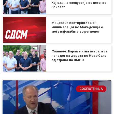
Кој оди на екскурзија во лето, во
Брисел?
Мицкоски повторно лаже –
минималецот во Македонија е
меѓу најслабите во регионот
Филипче: Бараме итна истрага за
нападот на децата во Ново Село
од страна на ВМРО
СООПШТЕНИЈА