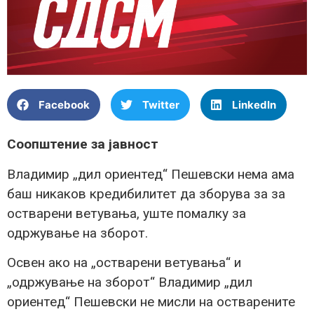
Facebook
Twitter
LinkedIn
Соопштение за јавност
Владимир „дил ориентед“ Пешевски нема ама
баш никаков кредибилитет да зборува за за
остварени ветувања, уште помалку за
одржување на зборот.
Освен ако на „остварени ветувања“ и
„одржување на зборот“ Владимир „дил
ориентед“ Пешевски не мисли на остварените