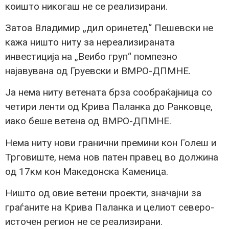
коишто никогаш не се реализирани.
Затоа Владимир „дил оринетед“ Пешевски не
кажа ништо ниту за нереализираната
инвестиција на „Веибо груп“ помпезно
најавувана од Груевски и ВМРО-ДПМНЕ.
Ја нема ниту ветената брза сообраќајница со
четири ленти од Крива Паланка до Ранковце,
иако беше ветена од ВМРО-ДПМНЕ.
Нема ниту нови гранични премини кон Голеш и
Трговиште, нема нов патен правец во должина
од 17км кон Македонска Каменица.
Ништо од овие ветени проекти, значајни за
граѓаните на Крива Паланка и целиот северо-
источен регион не се реализирани.