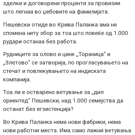
зделки и договорени проценти за провизии
што легнаа во џебовите на фамилијата.
Пешевски отиде во Крива Паланка ама не
спомена ниту збор за тоа што повеќе од 1.000
рудари останаа без работа.
Рудниците за олово и цинк „Тораница“ и
„Злетово“ се затворија, по прогласувањето на
стечат и повлекувањето на индиската
компанија.
Тоа ли е остварено ветување за „дил
ориентед“ Пешевски, над 1.000 семејства да
останат без егзистенција?
Во Крива Паланка нема нови фабрики, нема
нови работни места. Има само лажни ветувања