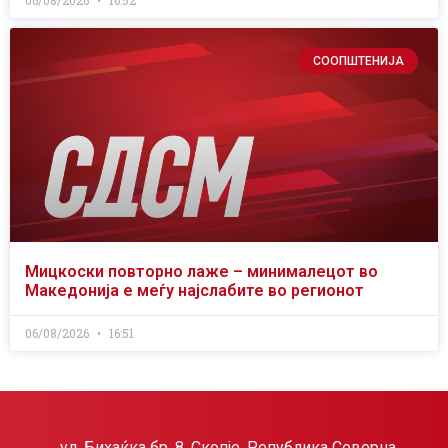
СООПШТЕНИЈА
Мицкоски повторно лаже – минималецот во
Македонија е меѓу најслабите во регионот
06/08/2026
16:51
ул. Бихаќка бр. 8, Скопје, Република Северна